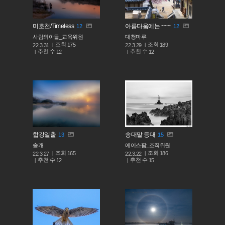
미호천/Timeless
아름다움에는 ~~~
12
12
사람의아들_교육위원
대청마루
조회
조회
175
189
22.3.31
22.3.29
추천 수
추천 수
12
12
합강일출
송대말 등대
13
15
솔개
에이스팜_조직위원
조회
조회
165
186
22.3.27
22.3.22
추천 수
추천 수
12
15