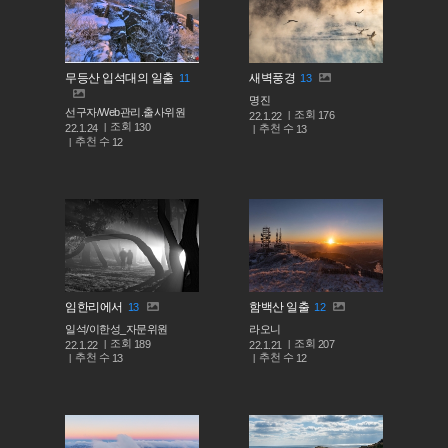
무등산 입석대의 일출
새벽풍경
11
13
명진
선구자/Web관리.출사위원
조회
176
22.1.22
조회
130
추천 수
22.1.24
13
추천 수
12
임한리에서
함백산 일출
13
12
일석/이한성_자문위원
라오니
조회
조회
189
207
22.1.22
22.1.21
추천 수
추천 수
13
12