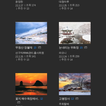
윤정한
대청마루
조회
조회
174
213
22.2.27
22.2.25
추천 수
추천 수
13
14
무등산 장불재
눈내리는 우화정
13
15
선구자/Web관리.출사위원
라오니
조회
조회
141
239
22.2.25
22.2.24
추천 수
추천 수
13
14
꽃지 해수욕장에서..
고봉정사
12
12
주희할배