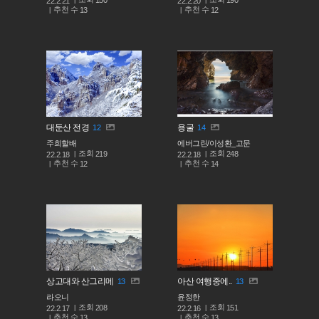
22.2.21
22.2.20
추천 수
추천 수
13
12
대둔산 전경
용굴
12
14
주희할배
에버그린/이성환_고문
조회
조회
219
248
22.2.18
22.2.18
추천 수
추천 수
12
14
상고대와 산그리메
아산 여행중에..
13
13
라오니
윤정한
조회
조회
208
151
22.2.17
22.2.16
추천 수
추천 수
13
13