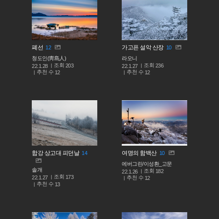
폐선
가고픈 설악 산장
12
10
청도인(靑島人)
라오니
조회
조회
203
236
22.1.28
22.1.27
추천 수
추천 수
12
12
합강 상고대 피던날
여명의 함백산
14
10
에버그린/이성환_고문
솔개
조회
182
22.1.26
조회
173
추천 수
22.1.27
12
추천 수
13