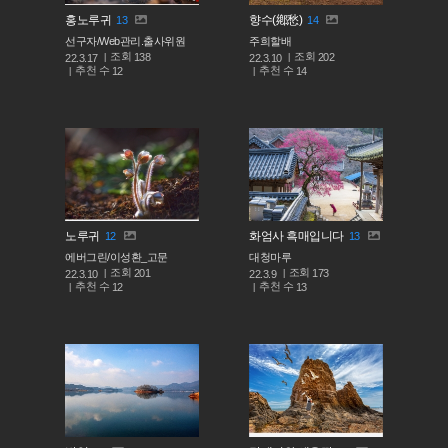
홍노루귀
향수(鄕愁)
13
14
선구자/Web관리.출사위원
주희할배
조회
조회
138
202
22.3.17
22.3.10
추천 수
추천 수
12
14
노루귀
화엄사 흑매입니다
12
13
에버그린/이성환_고문
대청마루
조회
조회
201
173
22.3.10
22.3.9
추천 수
추천 수
12
13