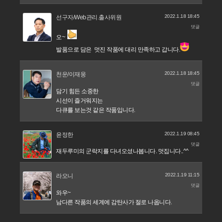
2022.1.18 18:45
선구자/Web관리.출사위원
댓글
오~
발품으로 담은 멋진 작품에 대리 만족하고 갑니다.
2022.1.18 18:45
천운/이재웅
댓글
담기 힘든 소중한
시선이 즐거워지는
다큐를 보는것 같은 작품입니다.
2022.1.19 08:45
윤정한
댓글
재두루미의 군락지를 다녀오셨나봅니다. 멋집니다..^^
2022.1.19 11:15
라오니
댓글
와우~
남다른 작품의 세계에 감탄사가 절로 나옵니다.