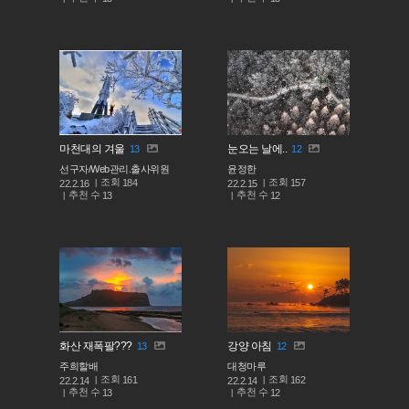
마천대의 겨울
눈오는 날에..
13
12
선구자/Web관리.출사위원
윤정한
조회
조회
184
157
22.2.16
22.2.15
추천 수
추천 수
13
12
화산 재폭팔???
강양 아침
13
12
주희할배
대청마루
조회
조회
161
162
22.2.14
22.2.14
추천 수
추천 수
13
12