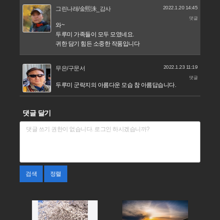
2022.1.20 14:45
그린나래/金熙洙_감사
댓글
와~
두루미 가족들이 모두 모였네요.
귀한 담기 힘든 소중한 작품입니다
2022.1.23 11:19
무은/구문서
댓글
두루미 군락지의 아름다운 모습 참 아름답습니다.
댓글 달기
검색
정렬