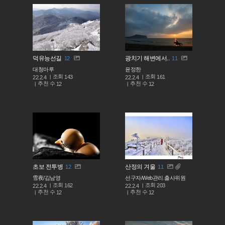
덕유능선길
광치기 해변에서..
12
11
대청마루
윤정한
조회
조회
143
161
22.2.4
22.2.4
추천 수
추천 수
12
12
초보 전투병
산정의 겨울
12
11
雪夜/김남영
선구자/Web관리.출사위원
조회
조회
162
203
22.2.4
22.2.4
추천 수
추천 수
12
12