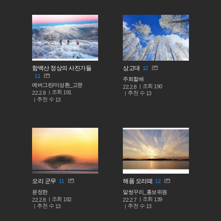
함백산 정상의 사진가들
상고대
12
11
주희할배
에버그린/이성환_고문
조회
190
22.2.8
조회
191
추천 수
22.2.8
13
추천 수
13
오리 군무
해품 오리떼
11
12
윤정한
말썽꾸리_홍보위원
조회
조회
182
139
22.2.8
22.2.7
추천 수
추천 수
13
13