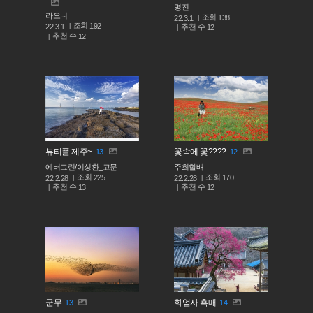
명진
라오니
조회
138
22.3.1
조회
192
추천 수
22.3.1
12
추천 수
12
뷰티플 제주~
꽃속에 꽃????
13
12
에버그린/이성환_고문
주희할배
조회
조회
225
170
22.2.28
22.2.28
추천 수
추천 수
13
12
군무
화엄사 흑매
13
14