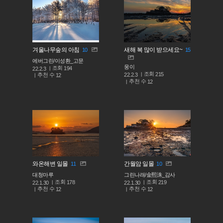
겨울나무숲의 아침
새해 복 많이 받으세요~
10
15
에버그린/이성환_고문
웅이
조회
194
22.2.3
조회
215
추천 수
22.2.3
12
추천 수
12
와온해변 일몰
간월암 일몰
11
10
대청마루
그린나래/金熙洙_감사
조회
조회
178
219
22.1.30
22.1.30
추천 수
추천 수
12
12