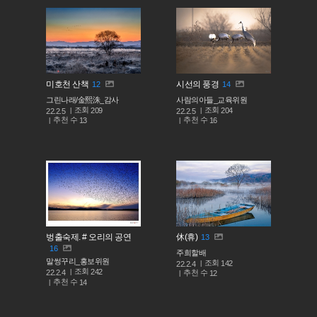
미호천 산책
시선의 풍경
12
14
그린나래/金熙洙_감사
사람의아들_교육위원
조회
조회
209
204
22.2.5
22.2.5
추천 수
추천 수
13
16
벙출숙제. # 오리의 공연
休(휴)
13
16
주희할배
말썽꾸리_홍보위원
조회
142
22.2.4
조회
242
추천 수
22.2.4
12
추천 수
14