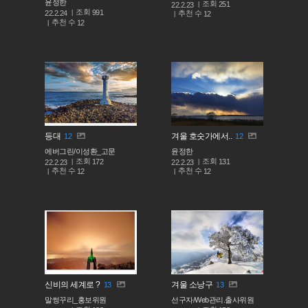
윤정한
조회
251
22.2.23
조회
991
추천 수
22.2.24
12
추천 수
12
등대
겨울 호숫가에서..
12
12
에버그린/이성환_고문
윤정한
조회
조회
172
131
22.2.23
22.2.23
추천 수
추천 수
12
12
신비의 세계로 ?
겨울 소낭구
13
13
말썽꾸리_홍보위원
선구자/Web관리.출사위원