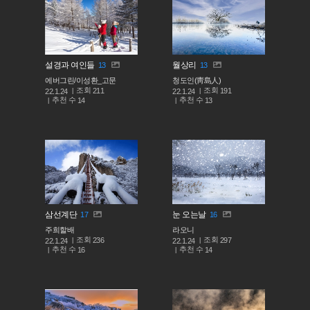
설경과 여인들
월상리
13
13
에버그린/이성환_고문
청도인(靑島人)
조회
조회
211
191
22.1.24
22.1.24
추천 수
추천 수
14
13
삼선계단
눈 오는날
17
16
주희할배
라오니
조회
조회
236
297
22.1.24
22.1.24
추천 수
추천 수
16
14