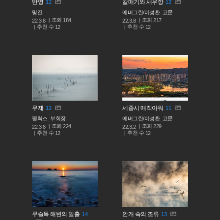
반영
갈매기와 새우깡
12
12
명진
에버그린/이성환_고문
조회
조회
184
217
22.3.8
22.3.8
추천 수
추천 수
12
12
무제
세종시 매직아워
12
11
펠릭스_부회장
에버그린/이성환_고문
조회
조회
224
229
22.3.8
22.3.2
추천 수
추천 수
12
12
무슬목 해변의 일출
안개 속의 조류
14
13