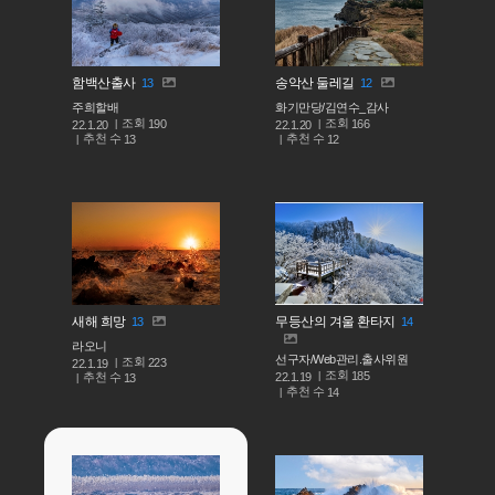
함백산출사
송악산 둘레길
13
12
주희할배
화기만당/김연수_감사
조회
조회
190
166
22.1.20
22.1.20
추천 수
추천 수
13
12
새해 희망
무등산의 겨울 환타지
13
14
라오니
선구자/Web관리.출사위원
조회
223
22.1.19
조회
185
추천 수
22.1.19
13
추천 수
14