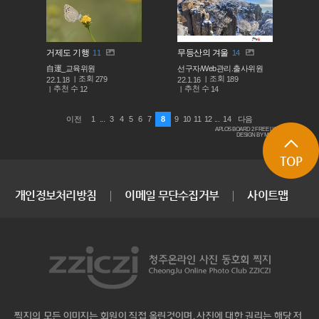
거제도 기행
무등산의 겨울
11
14
自運_교육위원
선구자/Web관리.출사위원
조회
조회
279
189
22.1.18
22.1.16
추천 수
추천 수
12
14
1
...
3
4
5
6
7
8
9
10
11
12
...
14
이전
다음
APLOS BOARD 2 FREE LICENSE
DESIGN BY MACARON
TOP
개인정보처리방침
이메일 무단수집거부
사이트맵
찍지의 모든 이미지는 회원이 직접 올린것이며, 사진에 대한 권리는 해당 저