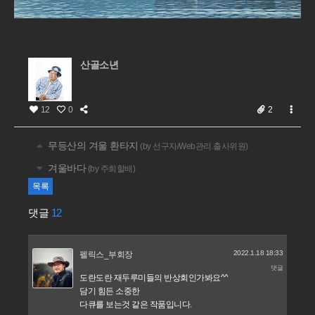
산골소년
12
0
2
무등산의 겨울 환타지
(by 선구자/Web관리.출사위원)
겨울바다
(by 주희할배)
목록
댓글
12
2022.1.18 18:33
펠릭스_부회장
댓글
도란도란 재두루미들의 반상회인가봐요^^
담기 힘든 소중한
다큐를 보는것 같은 작품입니다.