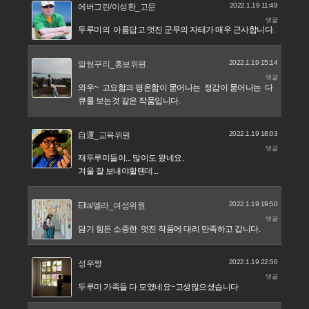
2022.1.19 11:49
에버그린/이성환_고문
댓글
두루미의 아름답고 멋진 군무의 자태가 매우 근사합니다.
2022.1.19 15:14
말썽꾸리_홍보위원
댓글
와우~ 고요함과 평온함이 묻어나는 정감이 묻어나는 다
큐를 보는것 같은 작품입니다.
2022.1.19 18:03
自運_교육위원
댓글
재두루미들이... 많이도 왔네요.
겨울 잘 보내야할텐데...
2022.1.19 19:50
Ella/엘라_여성위원
댓글
담기 힘든 소중한 멋진 작품에 대리 만족하고 갑니다.
2022.1.19 22:56
성우짱
댓글
두루미 가족들 다 모였네요~고생많으셨습니다