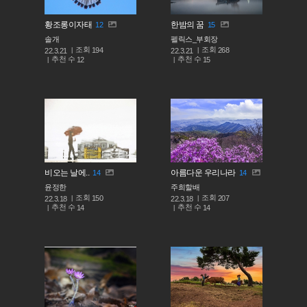
황조롱이자태
한밤의 꿈
12
15
솔개
펠릭스_부회장
조회
조회
194
268
22.3.21
22.3.21
추천 수
추천 수
12
15
비오는 날에..
아름다운 우리나라
14
14
윤정한
주희할배
조회
조회
150
207
22.3.18
22.3.18
추천 수
추천 수
14
14