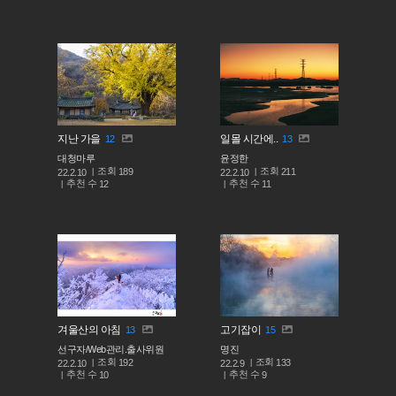
지난 가을
일몰 시간에..
12
13
대청마루
윤정한
조회
조회
189
211
22.2.10
22.2.10
추천 수
추천 수
12
11
겨울산의 아침
고기잡이
13
15
선구자/Web관리.출사위원
명진
조회
조회
192
133
22.2.10
22.2.9
추천 수
추천 수
10
9