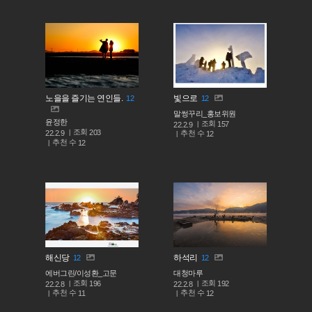
노을을 즐기는 연인들.
빛으로
12
12
말썽꾸리_홍보위원
윤정한
조회
157
22.2.9
조회
203
추천 수
22.2.9
12
추천 수
12
해신당
하석리
12
12
에버그린/이성환_고문
대청마루
조회
조회
196
192
22.2.8
22.2.8
추천 수
추천 수
11
12