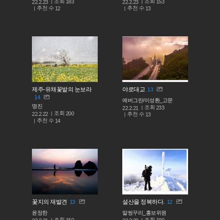
조회
조회
183
153
22.2.23
22.2.23
추천 수
추천 수
12
13
제주-유채꽃밭의 눈보라
야로대교
13
14
에버그린/이성환_고문
명진
조회
233
22.2.21
조회
200
추천 수
22.2.22
13
추천 수
14
꽃지의 재발견
설산을 정복하다.
13
12
윤정한
말썽꾸리_홍보위원
조회
조회
150
190