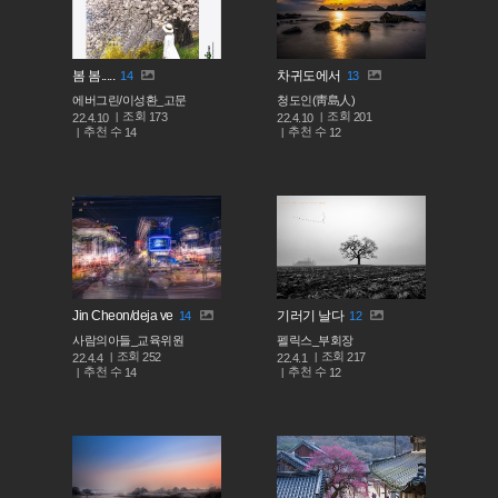
봄 봄.....
차귀도에서
14
13
에버그린/이성환_고문
청도인(靑島人)
조회
조회
173
201
22.4.10
22.4.10
추천 수
추천 수
14
12
Jin Cheon/deja ve
기러기 날다
14
12
사람의아들_교육위원
펠릭스_부회장
조회
조회
252
217
22.4.4
22.4.1
추천 수
추천 수
14
12