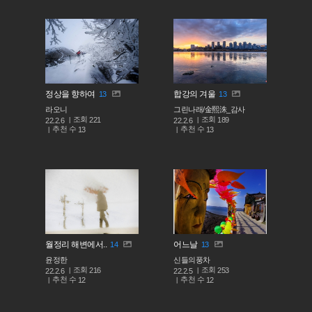
정상을 향하여
합강의 겨울
13
13
라오니
그린나래/金熙洙_감사
조회
조회
221
189
22.2.6
22.2.6
추천 수
추천 수
13
13
월정리 해변에서..
어느날
14
13
윤정한
신들의풍차
조회
조회
216
253
22.2.6
22.2.5
추천 수
추천 수
12
12