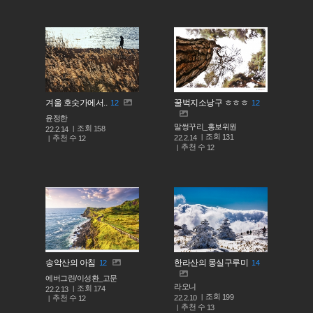
겨울 호숫가에서..
꿀벅지소낭구 ㅎㅎㅎ
12
12
윤정한
말썽꾸리_홍보위원
조회
158
22.2.14
조회
131
추천 수
22.2.14
12
추천 수
12
송악산의 아침
한라산의 몽실구루미
12
14
에버그린/이성환_고문
라오니
조회
174
22.2.13
조회
199
추천 수
22.2.10
12
추천 수
13