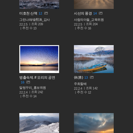
미호천 산책
시선의 풍경
12
14
그린나래/金熙洙_감사
사람의아들_교육위원
조회
조회
209
204
22.2.5
22.2.5
추천 수
추천 수
13
16
벙출숙제. # 오리의 공연
休(휴)
13
16
주희할배
말썽꾸리_홍보위원
조회
142
22.2.4
조회
242
추천 수
22.2.4
12
추천 수
14