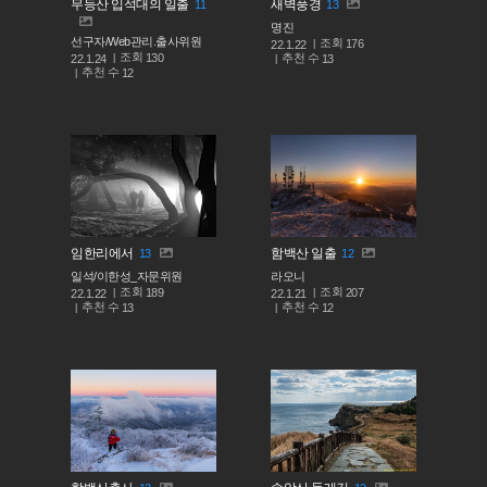
무등산 입석대의 일출
새벽풍경
11
13
명진
선구자/Web관리.출사위원
조회
176
22.1.22
조회
130
추천 수
22.1.24
13
추천 수
12
임한리에서
함백산 일출
13
12
일석/이한성_자문위원
라오니
조회
조회
189
207
22.1.22
22.1.21
추천 수
추천 수
13
12