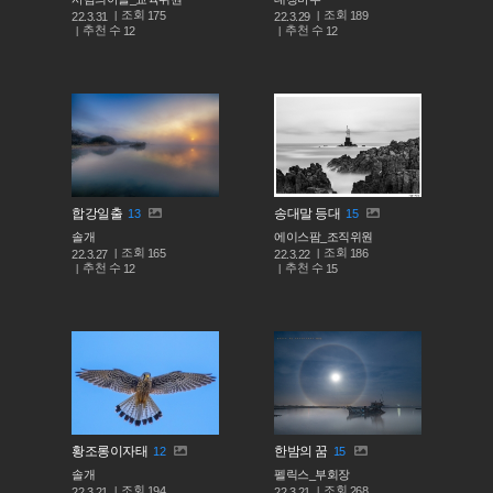
조회
조회
175
189
22.3.31
22.3.29
추천 수
추천 수
12
12
합강일출
송대말 등대
13
15
솔개
에이스팜_조직위원
조회
조회
165
186
22.3.27
22.3.22
추천 수
추천 수
12
15
황조롱이자태
한밤의 꿈
12
15
솔개
펠릭스_부회장
조회
조회
194
268
22.3.21
22.3.21