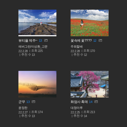
뷰티플 제주~
꽃속에 꽃????
13
12
에버그린/이성환_고문
주희할배
조회
조회
225
170
22.2.28
22.2.28
추천 수
추천 수
13
12
군무
화엄사 흑매
13
14
윤정한
대청마루
조회
조회
174
213
22.2.27
22.2.25
추천 수
추천 수
13
14