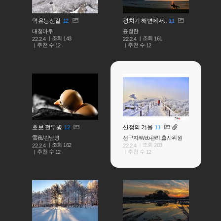
덕유능선길
광치기 해변에서..
12
11
대청마루
윤정한
조회
조회
143
161
22.2.4
22.2.4
추천 수
추천 수
12
12
초보 전투병
산정의 겨울
12
11
雪夜/김남영
선구자/Web관리.출사위원
조회
조회
162
203
22.2.4
22.2.4
추천 수
추천 수
12
12