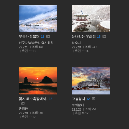
무등산 장불재
눈내리는 우화정
13
15
선구자/Web관리.출사위원
라오니
조회
조회
141
239
22.2.25
22.2.24
추천 수
추천 수
13
14
꽃지 해수욕장에서..
고봉정사
12
12
주희할배
윤정한
조회
251
22.2.23
조회
991
추천 수
22.2.24
12
추천 수
12