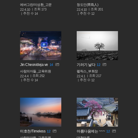
에버그린/이성환_고문
청도인(靑島人)
조회
조회
173
201
22.4.10
22.4.10
추천 수
추천 수
14
12
Jin Cheon/deja ve
기러기 날다
14
12
사람의아들_교육위원
펠릭스_부회장
조회
조회
252
217
22.4.4
22.4.1
추천 수
추천 수
14
12
미호천/Timeless
아름다움에는 ~~~
12
12
사람의아들_교육위원
대청마루