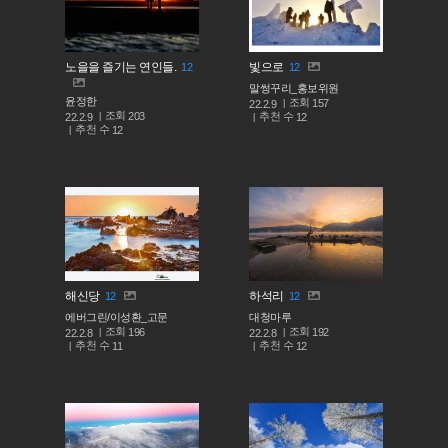
노을을 즐기는 연인들.
빛으로
12
12
말썽꾸리_홍보위원
윤정한
조회
157
22.2.9
조회
203
추천 수
22.2.9
12
추천 수
12
해신당
하석리
12
12
에버그린/이성환_고문
대청마루
조회
조회
196
192
22.2.8
22.2.8
추천 수
추천 수
11
12