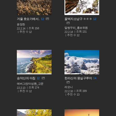
겨울 호숫가에서..
꿀벅지소낭구 ㅎㅎㅎ
12
12
윤정한
말썽꾸리_홍보위원
조회
158
22.2.14
조회
131
추천 수
22.2.14
12
추천 수
12
송악산의 아침
한라산의 몽실구루미
12
14
에버그린/이성환_고문
라오니
조회
174
22.2.13
조회
199
추천 수
22.2.10
12
추천 수
13