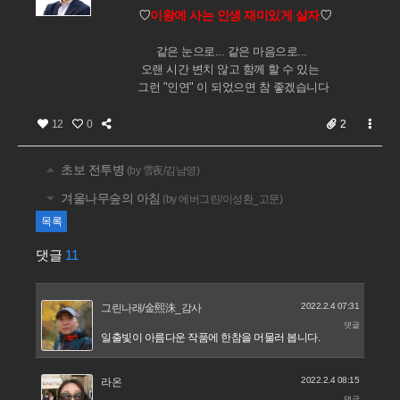
♡
이왕에 사는 인생 재미있게 살자
♡
같은 눈으로... 같은 마음으로...
오랜 시간 변치 않고 함께 할 수 있는
그런 "인연" 이 되었으면 참 좋겠습니다
12
0
2
초보 전투병
(by 雪夜/김남영)
겨울나무숲의 아침
(by 에버그린/이성환_고문)
목록
댓글
11
2022.2.4 07:31
그린나래/金熙洙_감사
댓글
일출빛이 아름다운 작품에 한참을 머물러 봅니다.
2022.2.4 08:15
라온
댓글