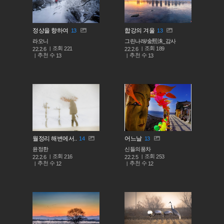
정상을 향하여
합강의 겨울
13
13
라오니
그린나래/金熙洙_감사
조회
조회
221
189
22.2.6
22.2.6
추천 수
추천 수
13
13
월정리 해변에서..
어느날
14
13
윤정한
신들의풍차
조회
조회
216
253
22.2.6
22.2.5
추천 수
추천 수
12
12