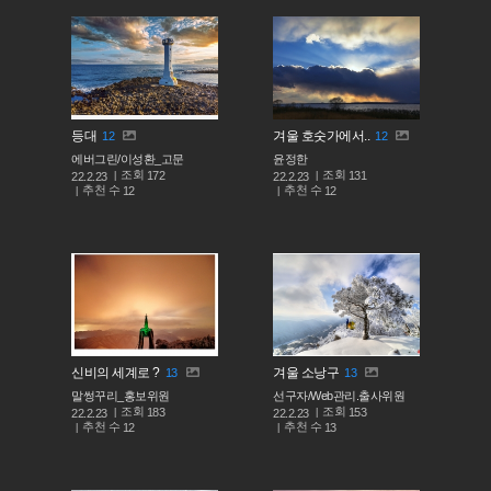
등대
겨울 호숫가에서..
12
12
에버그린/이성환_고문
윤정한
조회
조회
172
131
22.2.23
22.2.23
추천 수
추천 수
12
12
신비의 세계로 ?
겨울 소낭구
13
13
말썽꾸리_홍보위원
선구자/Web관리.출사위원
조회
조회
183
153
22.2.23
22.2.23
추천 수
추천 수
12
13