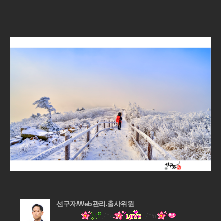
선구자/Web관리.출사위원
,·`°³о
,·`°³о