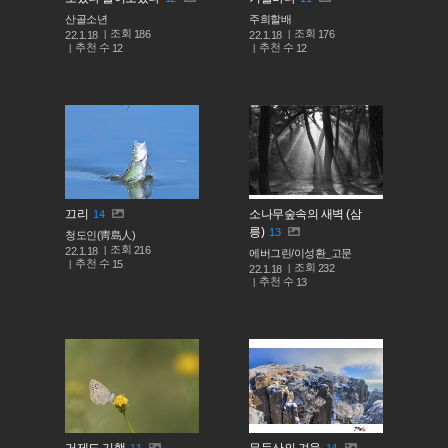
산골소년
주희할배
조회
조회
186
176
22.1.18
22.1.18
추천 수
추천 수
12
12
끄리
소나무숲속의 새벽 (삼
14
릉)
13
청도인(靑島人)
조회
216
22.1.18
에버그린/이성환_고문
추천 수
15
조회
232
22.1.18
추천 수
13
거제도 기행
무등산의 겨울
11
14