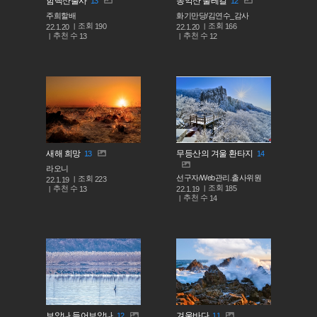
함백산출사
송악산 둘레길
13
12
주희할배
화기만당/김연수_감사
조회
조회
190
166
22.1.20
22.1.20
추천 수
추천 수
13
12
새해 희망
무등산의 겨울 환타지
13
14
라오니
선구자/Web관리.출사위원
조회
223
22.1.19
조회
185
추천 수
22.1.19
13
추천 수
14
보았나 들어보았나
겨울바다
12
11