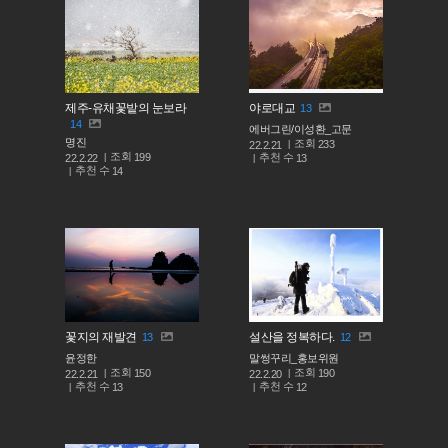
제주-유채꽃밭의 눈보라
야로대교
13
14
에버그린/이성환_고문
명진
조회
233
22.2.21
조회
199
추천 수
22.2.22
13
추천 수
14
꽃지의 재발견
설산을 정복하다.
13
12
윤정한
말썽꾸리_홍보위원
조회
조회
150
190
22.2.21
22.2.20
추천 수
추천 수
13
12