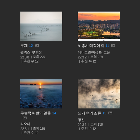
무제
세종시 매직아워
12
11
펠릭스_부회장
에버그린/이성환_고문
조회
조회
224
229
22.3.8
22.3.2
추천 수
추천 수
12
12
무슬목 해변의 일출
안개 속의 조류
14
13
명진
라오니
조회
138
22.3.1
조회
192
추천 수
22.3.1
12
추천 수
12