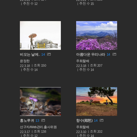
추천 수
추천 수
12
15
비오는 날에..
아름다운 우리나라
14
14
윤정한
주희할배
조회
조회
150
207
22.3.18
22.3.18
추천 수
추천 수
14
14
홍노루귀
향수(鄕愁)
13
14
선구자/Web관리.출사위원
주희할배
조회
조회
138
202
22.3.17
22.3.10
추천 수
추천 수
12
14