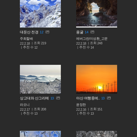
대둔산 전경
용굴
12
14
주희할배
에버그린/이성환_고문
조회
조회
219
248
22.2.18
22.2.18
추천 수
추천 수
12
14
상고대와 산그리메
아산 여행중에..
13
13
라오니
윤정한
조회
조회
208
151
22.2.17
22.2.16
추천 수
추천 수
13
13