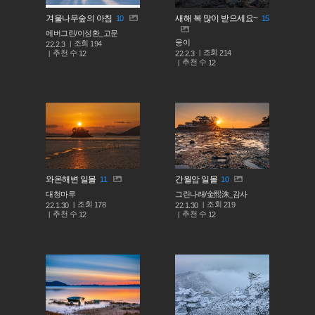
겨울나무숲의 아침
새해 복 많이 받으세요~
10
15
에버그린/이성환_고문
웅이
조회
194
22.2.3
조회
214
추천 수
22.2.3
12
추천 수
12
와온해변 일몰
간월암 일몰
11
10
대청마루
그린나래/金熙洙_감사
조회
조회
178
219
22.1.30
22.1.30
추천 수
추천 수
12
12