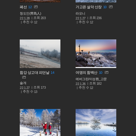
폐선
가고픈 설악 산장
12
10
청도인(靑島人)
라오니
조회
조회
203
236
22.1.28
22.1.27
추천 수
추천 수
12
12
합강 상고대 피던날
여명의 함백산
14
10
에버그린/이성환_고문
솔개
조회
182
22.1.26
조회
173
추천 수
22.1.27
12
추천 수
13