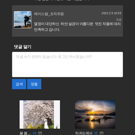
2022.2.5 10:53
에이스팜_조직위원
댓글
열정이 대단하신 하얀 설경이 아름다운 멋진 작품에 대리
만족하고 갑니다.
댓글 달기
검색
정렬
봄 봄.....
차귀도에서
14
13