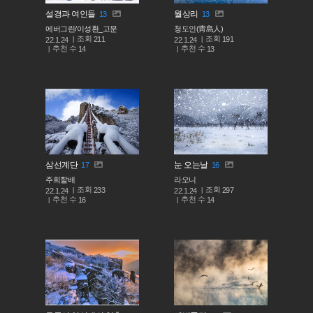
설경과 여인들
월상리
13
13
에버그린/이성환_고문
청도인(靑島人)
조회
조회
211
191
22.1.24
22.1.24
추천 수
추천 수
14
13
삼선계단
눈 오는날
17
16
주희할배
라오니
조회
조회
233
297
22.1.24
22.1.24
추천 수
추천 수
16
14