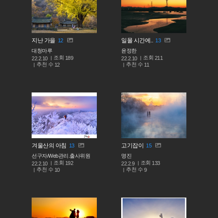
지난 가을
일몰 시간에..
12
13
대청마루
윤정한
조회
조회
189
211
22.2.10
22.2.10
추천 수
추천 수
12
11
겨울산의 아침
고기잡이
13
15
선구자/Web관리.출사위원
명진
조회
조회
192
133
22.2.10
22.2.9
추천 수
추천 수
10
9