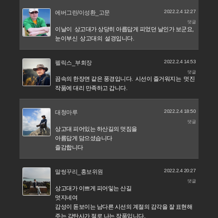
2022.2.4 12:27
에버그린/이성환_고문
댓글
이날이 상고대가 상당히 아릅답게 피었던 날인가 보군요,
눈이부신 상고대의 설경입니다.
2022.2.4 14:53
펠릭스_부회장
댓글
끔속의 한장면 같은 풍경입니다. 시선이 즐거워지는 멋진
작품에 대리 만족하고 갑니다.
2022.2.4 18:50
대청마루
댓글
상고대 피어있는 하산길의 멋짐을
아름답게 담으셨습니다
즐감합니다
2022.2.4 20:27
말썽꾸리_홍보위원
댓글
상고대가 이쁘게 피어잏는 산길
멋지네여
감성이 돋보이는 남다른 시선의 계절의 감각을 잘 표현해
주는 감탄사가 절로 나는 작품입니다.