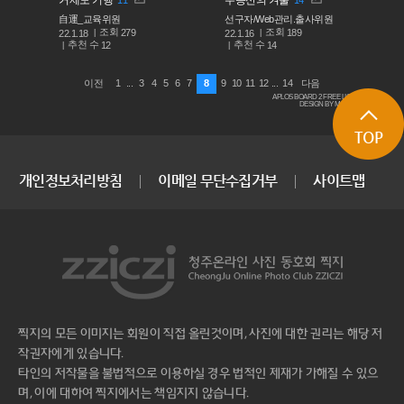
自運_교육위원
선구자/Web관리.출사위원
조회
조회
279
189
22.1.18
22.1.16
추천 수
추천 수
12
14
1
...
3
4
5
6
7
8
9
10
11
12
...
14
이전
다음
APLOS BOARD 2 FREE LICENSE
DESIGN BY MACARON
TOP
개인정보처리방침
이메일 무단수집거부
사이트맵
찍지의 모든 이미지는 회원이 직접 올린것이며, 사진에 대한 권리는 해당 저
작권자에게 있습니다.
타인의 저작물을 불법적으로 이용하실 경우 법적인 제재가 가해질 수 있으
며, 이에 대하여 찍지에서는 책임지지 않습니다.