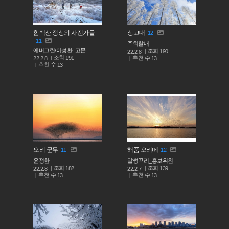
함백산 정상의 사진가들
상고대
12
11
주희할배
에버그린/이성환_고문
조회
190
22.2.8
조회
191
추천 수
22.2.8
13
추천 수
13
오리 군무
해품 오리떼
11
12
윤정한
말썽꾸리_홍보위원
조회
조회
182
139
22.2.8
22.2.7
추천 수
추천 수
13
13