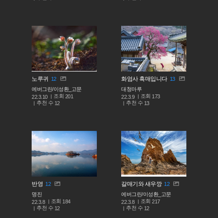
노루귀
화엄사 흑매입니다
12
13
에버그린/이성환_고문
대청마루
조회
조회
201
173
22.3.10
22.3.9
추천 수
추천 수
12
13
반영
갈매기와 새우깡
12
12
명진
에버그린/이성환_고문
조회
조회
184
217
22.3.8
22.3.8
추천 수
추천 수
12
12