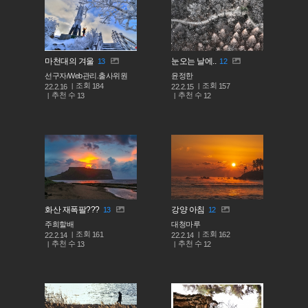
마천대의 겨울
눈오는 날에..
13
12
선구자/Web관리.출사위원
윤정한
조회
조회
184
157
22.2.16
22.2.15
추천 수
추천 수
13
12
화산 재폭팔???
강양 아침
13
12
주희할배
대청마루
조회
조회
161
162
22.2.14
22.2.14
추천 수
추천 수
13
12