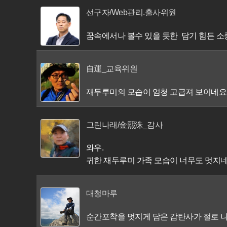
선구자/Web관리.출사위원
꿈속에서나 볼수 있을 듯한 담기 힘든 소
自運_교육위원
재두루미의 모습이 엄청 고급져 보이네요
그린나래/金熙洙_감사
와우.
귀한 재두루미 가족 모습이 너무도 멋지네
대청마루
순간포착을 멋지게 담은 감탄사가 절로 