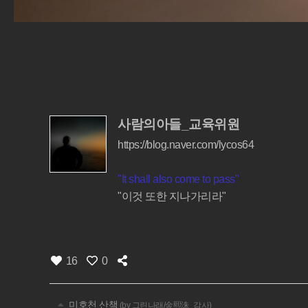
사람의아들_교육위원
https://blog.naver.com/lycos64
"It shall also come to pass"
"이것 또한 지나가리라"
16
0
미호천 산책
(by 그린나래/金熙洙_감사)