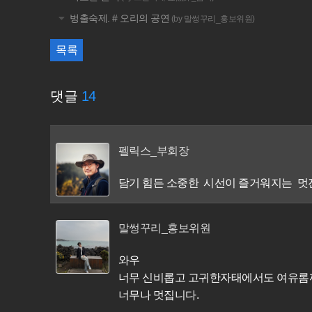
벙출숙제. # 오리의 공연
(by 말썽꾸리_홍보위원)
목록
댓글
14
펠릭스_부회장
담기 힘든 소중한 시선이 즐거워지는 멋진
말썽꾸리_홍보위원
와우
너무 신비롭고 고귀한자태에서도 여유롬
너무나 멋집니다.