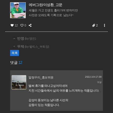
에버그린/이성환_고문
세월은 가고 인생도 흘러가며 변하지만
사진은 오래도록 기록으로 남는다~
12
0
2
반영
(by 명진)
무제
(by 펠릭스_부회장)
목록
댓글
12
2022.3.8 17:38
말썽꾸리_홍보위원
댓글
벌써 휴가를 떠나고싶어지네여
지친 시간들속에서 삶의 여유를 느끼게하는 작품입니다.
감성이 돋보이는 남다른 시선의
감동이 있는 작품입니다.