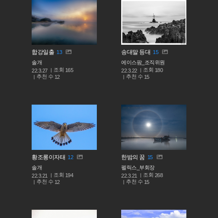
합강일출
송대말 등대
13
15
솔개
에이스팜_조직위원
조회
조회
165
180
22.3.27
22.3.22
추천 수
추천 수
12
15
황조롱이자태
한밤의 꿈
12
15
솔개
펠릭스_부회장
조회
조회
194
268
22.3.21
22.3.21
추천 수
추천 수
12
15