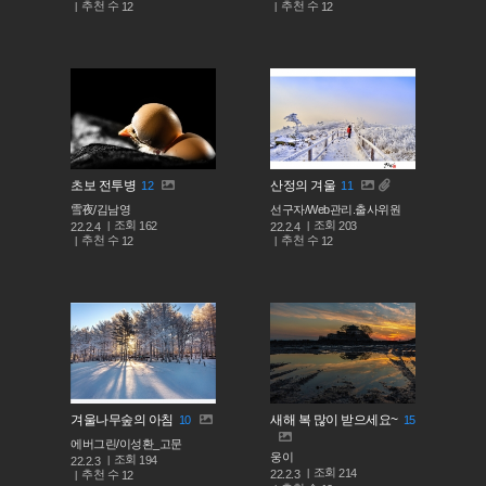
추천 수
추천 수
12
12
초보 전투병
산정의 겨울
12
11
雪夜/김남영
선구자/Web관리.출사위원
조회
조회
162
203
22.2.4
22.2.4
추천 수
추천 수
12
12
겨울나무숲의 아침
새해 복 많이 받으세요~
10
15
에버그린/이성환_고문
웅이
조회
194
22.2.3
조회
214
추천 수
22.2.3
12