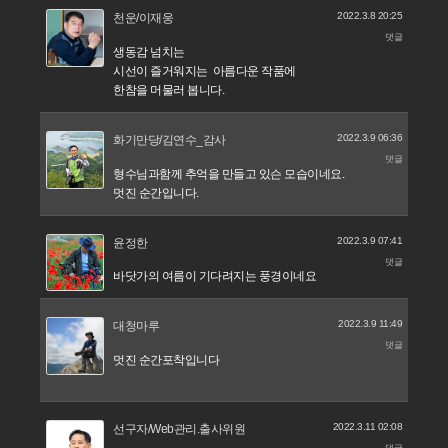
2022.3.8 20:25
천운/이재웅
댓글
생동감 넘치는
시선이 즐거워지는 아름다운 작품에
한참을 머물러 봅니다.
2022.3.9 06:36
화기만당/김연수_감사
댓글
형수님과함께 추억을 만들고 있슨 모습이네요.
멋진 순간입니다.
2022.3.9 07:41
윤정한
댓글
바닷가의 여름이 기다려지는 풍경이네요
2022.3.9 11:49
대청마루
댓글
멋진 순간포착입니다
2022.3.11 02:08
선구자/Web관리.출사위원
댓글