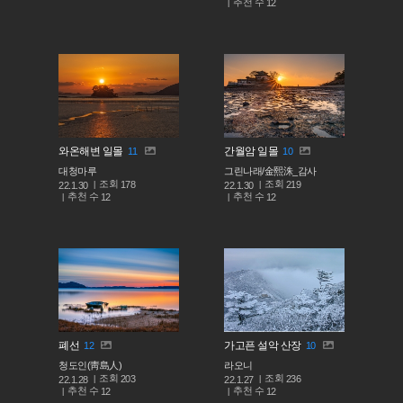
추천 수
12
와온해변 일몰
간월암 일몰
11
10
대청마루
그린나래/金熙洙_감사
조회
조회
178
219
22.1.30
22.1.30
추천 수
추천 수
12
12
폐선
가고픈 설악 산장
12
10
청도인(靑島人)
라오니
조회
조회
203
236
22.1.28
22.1.27
추천 수
추천 수
12
12