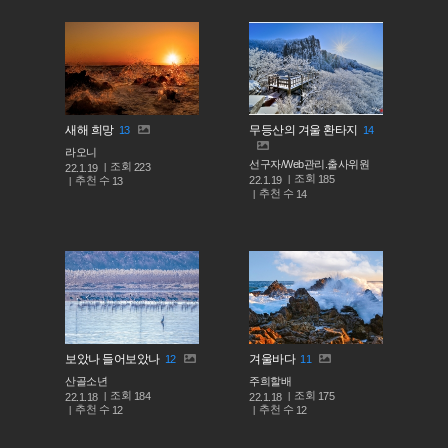
새해 희망
무등산의 겨울 환타지
13
14
라오니
선구자/Web관리.출사위원
조회
223
22.1.19
조회
185
추천 수
22.1.19
13
추천 수
14
보았나 들어보았나
겨울바다
12
11
산골소년
주희할배
조회
조회
184
175
22.1.18
22.1.18
추천 수
추천 수
12
12