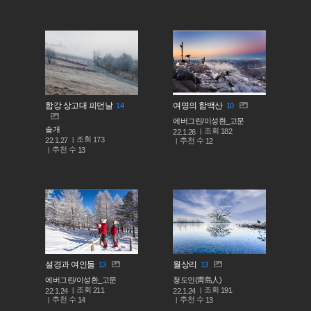
합강 상고대 피던날
여명의 함백산
14
10
에버그린/이성환_고문
솔개
조회
182
22.1.26
조회
173
추천 수
22.1.27
12
추천 수
13
설경과 여인들
월상리
13
13
에버그린/이성환_고문
청도인(靑島人)
조회
조회
211
191
22.1.24
22.1.24
추천 수
추천 수
14
13