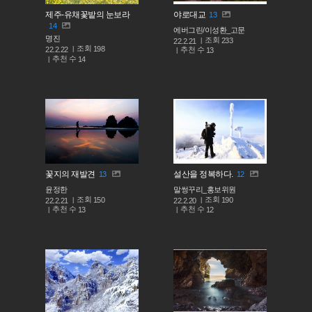
제주-유채꽃밭의 눈보라
야로대교
13
14
에버그린/이성환_고문
명진
조회
233
22.2.21
조회
198
추천 수
22.2.22
13
추천 수
14
꽃지의 재발견
설산을 정복하다.
13
12
윤정한
말썽꾸리_홍보위원
조회
조회
150
190
22.2.21
22.2.20
추천 수
추천 수
13
12