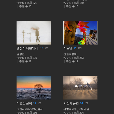
조회
조회
221
189
22.2.6
22.2.6
추천 수
추천 수
13
13
월정리 해변에서..
어느날
14
13
윤정한
신들의풍차
조회
조회
216
253
22.2.6
22.2.5
추천 수
추천 수
12
12
미호천 산책
시선의 풍경
12
14
그린나래/金熙洙_감사
사람의아들_교육위원
조회
조회
209
204
22.2.5
22.2.5