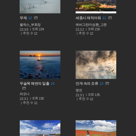
무제
세종시 매직아워
12
11
펠릭스_부회장
에버그린/이성환_고문
조회
조회
224
229
22.3.8
22.3.2
추천 수
추천 수
12
12
무슬목 해변의 일출
안개 속의 조류
14
13
명진
라오니
조회
135
22.3.1
조회
192
추천 수
22.3.1
12
추천 수
12