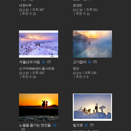
대청마루
윤정한
조회
조회
187
211
22.2.10
22.2.10
추천 수
추천 수
12
11
겨울산의 아침
고기잡이
13
15
선구자/Web관리.출사위원
명진
조회
조회
192
130
22.2.10
22.2.9
추천 수
추천 수
10
9
노을을 즐기는 연인들.
빛으로
12
12