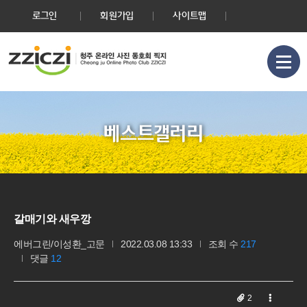
로그인
회원가입
사이트맵
베스트갤러리
갈매기와 새우깡
에버그린/이성환_고문
2022.03.08 13:33
조회 수
217
댓글
12
2