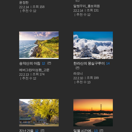
윤정한
말썽꾸리_홍보위원
조회
158
22.2.14
조회
131
추천 수
22.2.14
12
추천 수
12
송악산의 아침
한라산의 몽실구루미
12
14
에버그린/이성환_고문
라오니
조회
174
22.2.13
조회
199
추천 수
22.2.10
12
추천 수
13
지난 가을
일몰 시간에..
12
13