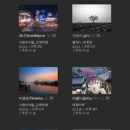
Jin Cheon/deja ve
기러기 날다
14
12
사람의아들_교육위원
펠릭스_부회장
조회
조회
252
217
22.4.4
22.4.1
추천 수
추천 수
14
12
미호천/Timeless
아름다움에는 ~~~
12
12
사람의아들_교육위원
대청마루
조회
조회
175
187
22.3.31
22.3.29
추천 수
추천 수
12
12