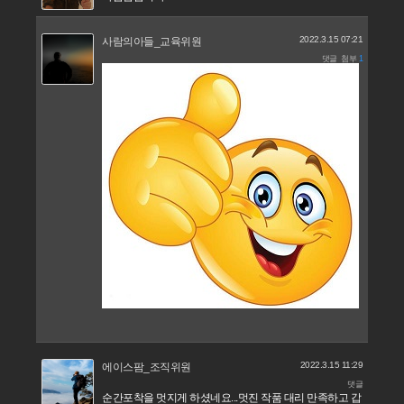
2022.3.15 07:21
사람의아들_교육위원
댓글
첨부
1
2022.3.15 11:29
에이스팜_조직위원
댓글
순간포착을 멋지게 하셨네요...멋진 작품 대리 만족하고 갑