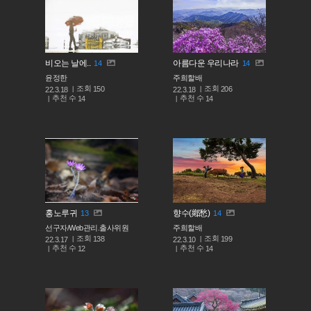
비오는 날에..
아름다운 우리나라
14
14
윤정한
주희할배
조회
조회
150
206
22.3.18
22.3.18
추천 수
추천 수
14
14
홍노루귀
향수(鄕愁)
13
14
선구자/Web관리.출사위원
주희할배
조회
조회
138
199
22.3.17
22.3.10
추천 수
추천 수
12
14