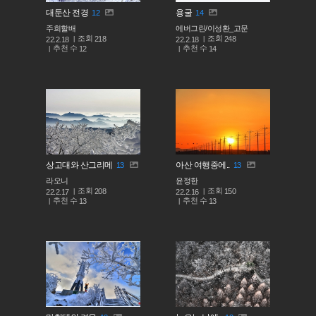
대둔산 전경
용굴
12
14
주희할배
에버그린/이성환_고문
조회
조회
218
248
22.2.18
22.2.18
추천 수
추천 수
12
14
상고대와 산그리메
아산 여행중에..
13
13
라오니
윤정한
조회
조회
208
150
22.2.17
22.2.16
추천 수
추천 수
13
13