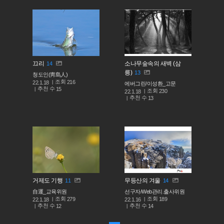
끄리
소나무숲속의 새벽 (삼
14
릉)
13
청도인(靑島人)
조회
216
22.1.18
에버그린/이성환_고문
추천 수
15
조회
230
22.1.18
추천 수
13
거제도 기행
무등산의 겨울
11
14
自運_교육위원
선구자/Web관리.출사위원
조회
조회
279
189
22.1.18
22.1.16
추천 수
추천 수
12
14