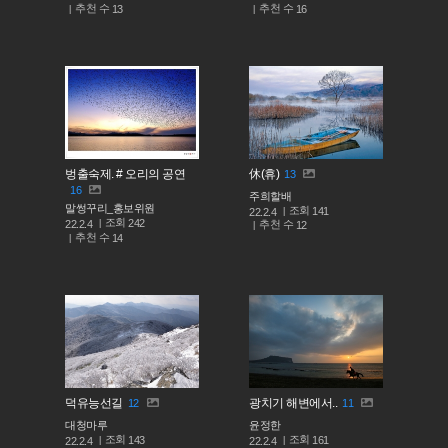
추천 수
추천 수
13
16
벙출숙제. # 오리의 공연
休(휴)
13
16
주희할배
말썽꾸리_홍보위원
조회
141
22.2.4
조회
242
추천 수
22.2.4
12
추천 수
14
덕유능선길
광치기 해변에서..
12
11
대청마루
윤정한
조회
조회
143
161
22.2.4
22.2.4