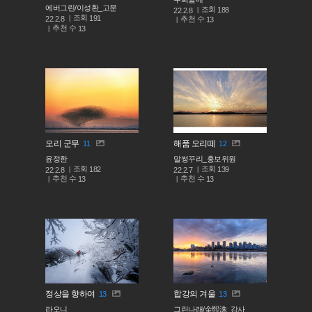
에버그린/이성환_고문
조회
188
22.2.8
조회
191
추천 수
22.2.8
13
추천 수
13
오리 군무
해품 오리떼
11
12
윤정한
말썽꾸리_홍보위원
조회
조회
182
139
22.2.8
22.2.7
추천 수
추천 수
13
13
정상을 향하여
합강의 겨울
13
13
라오니
그린나래/金熙洙_감사