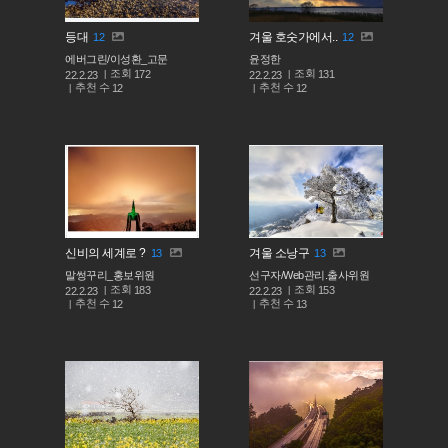
등대
겨울 호숫가에서..
12
12
에버그린/이성환_고문
윤정한
조회
조회
172
131
22.2.23
22.2.23
추천 수
추천 수
12
12
신비의 세계로 ?
겨울 소낭구
13
13
말썽꾸리_홍보위원
선구자/Web관리.출사위원
조회
조회
183
153
22.2.23
22.2.23
추천 수
추천 수
12
13