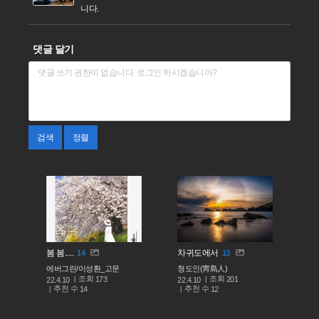
니다.
댓글 달기
검색
정렬
봄 봄.....
차귀도에서
14
13
에버그린/이성환_고문
청도인(靑島人)
조회
조회
173
201
22.4.10
22.4.10
추천 수
추천 수
14
12