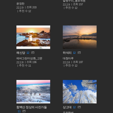
말썽꾸리_홍보위원
윤정한
조회
157
22.2.9
조회
203
추천 수
22.2.9
12
추천 수
12
해신당
하석리
12
12
에버그린/이성환_고문
대청마루
조회
조회
196
187
22.2.8
22.2.8
추천 수
추천 수
11
12
함백산 정상의 사진가들
상고대
12
11
주희할배