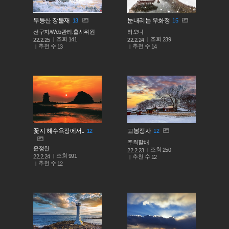
무등산 장불재
눈내리는 우화정
13
15
선구자/Web관리.출사위원
라오니
조회
조회
141
239
22.2.25
22.2.24
추천 수
추천 수
13
14
꽃지 해수욕장에서..
고봉정사
12
12
주희할배
윤정한
조회
250
22.2.23
조회
991
추천 수
22.2.24
12
추천 수
12