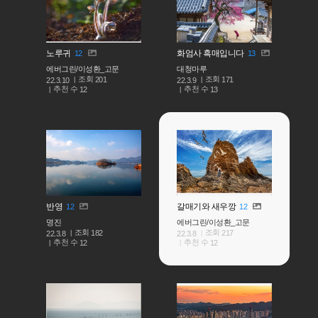
노루귀
화엄사 흑매입니다
12
13
에버그린/이성환_고문
대청마루
조회
조회
201
171
22.3.10
22.3.9
추천 수
추천 수
12
13
반영
갈매기와 새우깡
12
12
명진
에버그린/이성환_고문
조회
조회
182
217
22.3.8
22.3.8
추천 수
추천 수
12
12