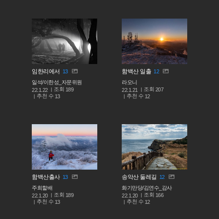
임한리에서
함백산 일출
13
12
일석/이한성_자문위원
라오니
조회
조회
189
207
22.1.22
22.1.21
추천 수
추천 수
13
12
함백산출사
송악산 둘레길
13
12
주희할배
화기만당/김연수_감사
조회
조회
189
166
22.1.20
22.1.20
추천 수
추천 수
13
12