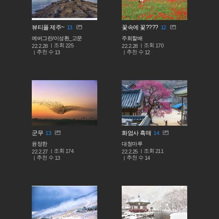
뷰티플 제주~
꽃속에 꽃????
13
12
에버그린/이성환_고문
주희할배
조회
조회
225
170
22.2.28
22.2.28
추천 수
추천 수
13
12
군무
화엄사 흑매
13
14
윤정한
대청마루
조회
조회
174
211
22.2.27
22.2.25
추천 수
추천 수
13
14