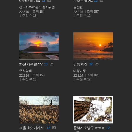
마천대의 겨울
눈오는 날에..
13
12
선구자/Web관리.출사위원
윤정한
조회
조회
184
157
22.2.16
22.2.15
추천 수
추천 수
13
12
화산 재폭팔???
강양 아침
13
12
주희할배
대청마루
조회
조회
159
161
22.2.14
22.2.14
추천 수
추천 수
13
12
겨울 호숫가에서..
꿀벅지소낭구 ㅎㅎㅎ
12
12