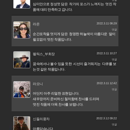
심미안으로 정성껏 담은 작가의 포스가 느껴지는 멋진 작
품에 대리 만족하고 갑니다.
2022.3.11 08:29
라온
댓글
순간포착을 멋지게 담은 청명한 하늘색이 아름다운 말이
필요없이 멋진 작품입니다.
2022.3.11 10:27
펠릭스_부회장
댓글
꿈속에서나 볼수 있을 듯한 시선이 즐거워지는 다큐를 보
는것 같은 작품입니다.
2022.3.11 12:42
라오니
댓글
어딘지 아주 리얼한 표현입니다.
새우깡까지 준비하신 철저함에 찬사를 드리며
멋진 작품에 더욱 찬사를 보탭니다.
2022.3.12 09:22
신들의풍차
댓글
아름답습니다