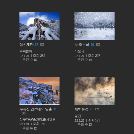
삼선계단
눈 오는날
17
16
주희할배
라오니
조회
조회
232
297
22.1.24
22.1.24
추천 수
추천 수
16
14
무등산 입석대의 일출
새벽풍경
11
13
명진
선구자/Web관리.출사위원
조회
173
22.1.22
조회
130
추천 수
22.1.24
13
추천 수
12