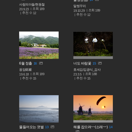
사람의아들/현동철
말썽꾸리
조회
189
20.9.23
조회
189
19.10.29
추천 수
12
추천 수
12
6월 정출
너도 바람꽃
16
15
용암鎔巖
호세김/김광식_감사
조회
조회
189
188
19.6.18
23.3.5
추천 수
추천 수
15
15
물들어오는 갯벌
해를 잡으려~~(소래~~)
13
14