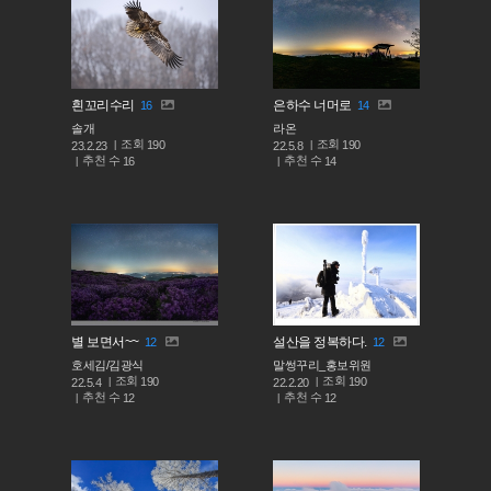
흰꼬리수리
은하수 너머로
16
14
솔개
라온
조회
조회
190
190
23.2.23
22.5.8
추천 수
추천 수
16
14
별 보면서~~
설산을 정복하다.
12
12
호세김/김광식
말썽꾸리_홍보위원
조회
조회
190
190
22.5.4
22.2.20
추천 수
추천 수
12
12