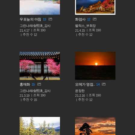
우포늪의 아침
화엄사
13
12
그린나래/金熙洙_감사
펠릭스_부회장
조회
조회
190
190
21.4.17
21.4.15
추천 수
추천 수
12
12
홍매화
오메가 영접..
15
14
그린나래/金熙洙_감사
윤정한
조회
조회
190
190
21.3.19
21.2.16
추천 수
추천 수
15
12