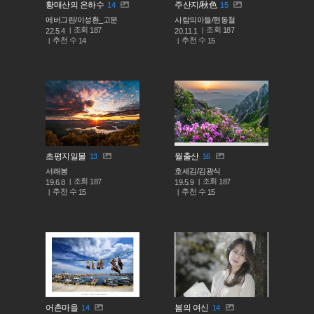
황매산의 은하수
주산지/秋色
14
15
에버그린/이성환_고문
사람의아들/현동철
조회
조회
187
187
22.5.4
20.11.1
추천 수
추천 수
14
15
초평지일몰
월출산
13
16
서래봉
호세김/김광식
조회
조회
187
187
19.6.8
19.5.9
추천 수
추천 수
15
15
어촌마을
봄의 여신
14
14