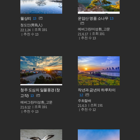
월상리
운암산 명품 소나무
13
13
청도인(靑島人)
에버그린/이성환_고문
조회
191
22.1.24
조회
191
추천 수
21.6.17
13
추천 수
13
청주 도심의 일몰풍경 (창
작년과 금년의 하루차이
12
고작)
13
주희할배
에버그린/이성환_고문
조회
191
21.6.3
조회
191
21.6.12
추천 수
12
추천 수
13