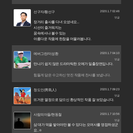
2020.1.7 02:46
선구자/황선구
댓글
장거리 출사를 다녀 오셨네요...
시선이 즐거워지는
꿈속에서나 볼수 있는
아름다운 작품에 한참을 머물러봅니다.
2020.1.7 04:10
에버그린/이성환
댓글
만나기 쉽지 않은 드라마틱한 오메가 일출장면입니다.
힘들게 담은 수고하신 멋진 작품에 찬사를 보냅니다.
2020.1.7 09:23
청도인(靑島人)
댓글
뜨거운 열정으로 담으신 환상적인 작품 잘 보았습니다.
2020.1.7 10:56
사람의아들/현동철
댓글
삼 대가 덕을 쌓아야만 볼 수 있다는 오여사를 영접하셨군
요..ㅎ