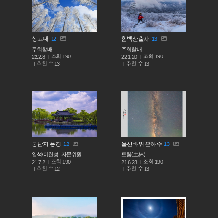
상고대
함백산출사
12
13
주희할배
주희할배
조회
조회
190
190
22.2.8
22.1.20
추천 수
추천 수
13
13
궁남지 풍경
울산바위 은하수
12
13
일석/이한성_자문위원
토림(土林)
조회
조회
190
190
21.7.2
21.6.23
추천 수
추천 수
12
13