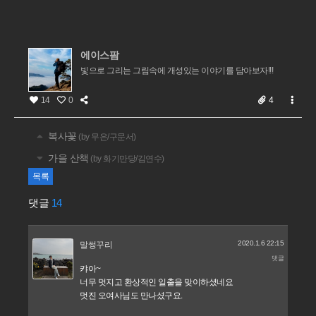
에이스팜
빛으로 그리는 그림속에 개성있는 이야기를 담아보자!!!
14
0
4
복사꽃
(by 무은/구문서)
가을 산책
(by 화기만당/김연수)
목록
댓글
14
2020.1.6 22:15
말썽꾸리
댓글
캬아~
너무 멋지고 환상적인 일출을 맞이하셨네요
멋진 오여사님도 만나셨구요.