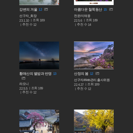
강변의 겨울
아름다운 철쭉동산
12
15
선구자_회장
천운/이재웅
조회
조회
189
189
23.1.10
22.5.6
추천 수
추천 수
12
14
황매산의 별밤과 반영
산정의 봄
13
12
선구자/Web관리.출사위원
라오니
조회
189
22.4.27
조회
189
추천 수
22.5.5
12
추천 수
12