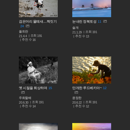
검은머리 물떼새.....짝짓기
눈내린 정북토성
11
24
솔개
쏠트란
조회
191
21.1.29
조회
191
추천 수
21.4.4
13
추천 수
16
옛 시절을 회상하며
만개한 루드베키아~
15
12
주희할배
윤정한
조회
조회
191
191
20.6.30
20.6.22
추천 수
추천 수
14
12