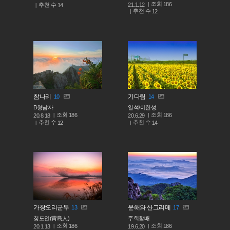
조회
186
추천 수
21.1.12
14
추천 수
12
참나리
기다림
10
14
B형남자
일석/이한성.
조회
조회
186
186
20.8.18
20.6.29
추천 수
추천 수
12
14
가창오리군무
운해와 산그리메
13
17
청도인(靑島人)
주희할배
조회
조회
186
186
20.1.13
19.6.20