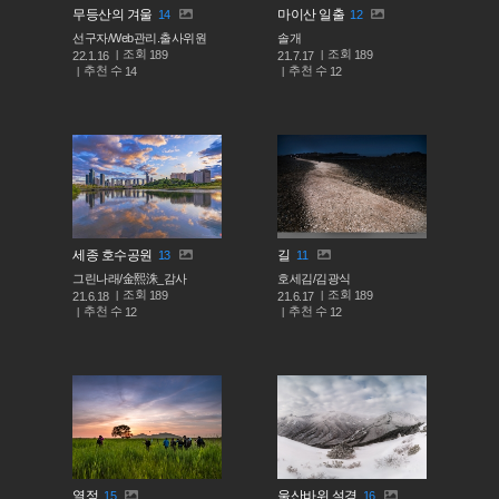
무등산의 겨울
마이산 일출
14
12
선구자/Web관리.출사위원
솔개
조회
조회
189
189
22.1.16
21.7.17
추천 수
추천 수
14
12
세종 호수공원
길
13
11
그린나래/金熙洙_감사
호세김/김광식
조회
조회
189
189
21.6.18
21.6.17
추천 수
추천 수
12
12
열정
울산바위 설경
15
16