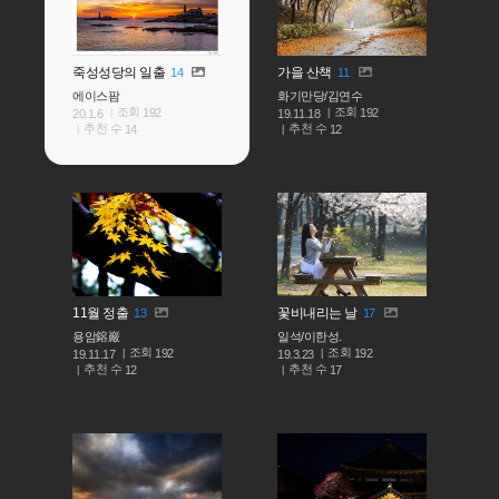
죽성성당의 일출
가을 산책
14
11
에이스팜
화기만당/김연수
조회
조회
192
192
20.1.6
19.11.18
추천 수
추천 수
14
12
11월 정출
꽃비내리는 날
13
17
용암鎔巖
일석/이한성.
조회
조회
192
192
19.11.17
19.3.23
추천 수
추천 수
12
17