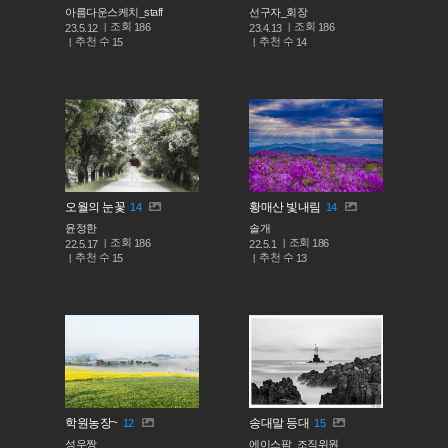
아름다운스케치_staff
선구자_회장
조회
조회
186
186
23.5.12
23.4.13
추천 수
추천 수
15
14
오월의 눈꽃
황매산 빛내림
14
14
윤정한
솔개
조회
조회
186
186
22.5.17
22.5.1
추천 수
추천 수
15
13
학원농장~
송대말 등대
12
15
성우짱
에이스팜_조직위원