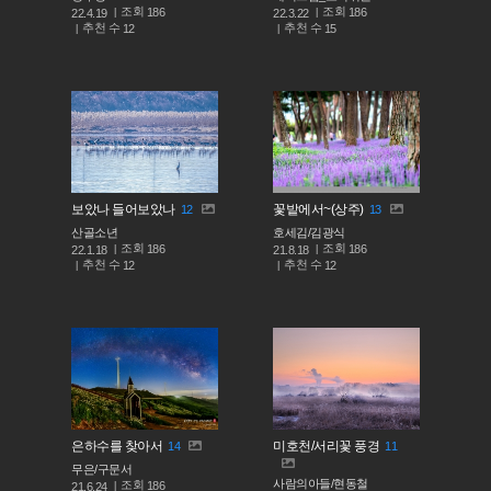
조회
조회
186
186
22.4.19
22.3.22
추천 수
추천 수
12
15
보았나 들어보았나
꽃밭에서~(상주)
12
13
산골소년
호세김/김광식
조회
조회
186
186
22.1.18
21.8.18
추천 수
추천 수
12
12
은하수를 찾아서
미호천/서리꽃 풍경
14
11
무은/구문서
사람의아들/현동철
조회
186
21.6.24