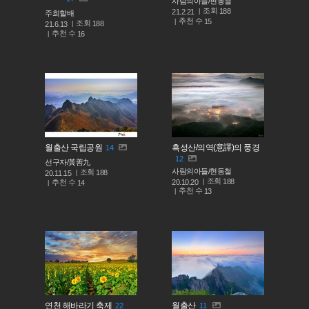
사람의아들/현동철
조회
188
21.2.21
주희할배
추천 수
15
조회
188
21.6.13
추천 수
16
월출산 국립공원
흑성산/의역(意譯)의 풍경
14
12
선구자/黃善九
사람의아들/현동철
조회
188
20.11.15
조회
188
추천 수
20.10.20
14
추천 수
13
연천 해바라기 축제
월출산
22
11