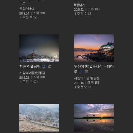
B형남자
토림(土林)
조회
188
20.8.21
조회
188
추천 수
20.9.14
12
추천 수
12
진천 이월성당
부산여행#2/동백섬 누리마
12
루
13
사람의아들/현동철
조회
188
20.2.19
사람의아들/현동철
추천 수
12
조회
188
20.1.16
추천 수
13