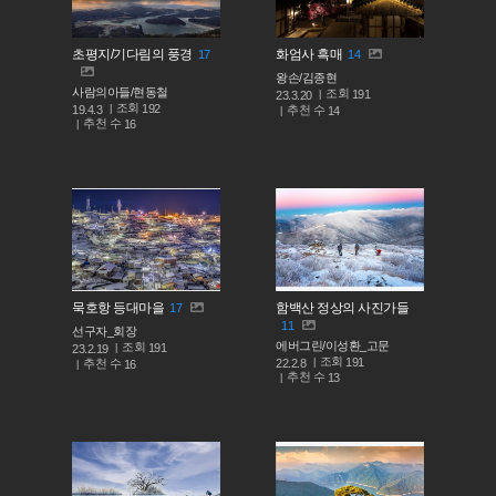
초평지/기다림의 풍경
화엄사 흑매
17
14
왕손/김종현
사람의아들/현동철
조회
191
23.3.20
조회
192
추천 수
19.4.3
14
추천 수
16
묵호항 등대마을
함백산 정상의 사진가들
17
11
선구자_회장
에버그린/이성환_고문
조회
191
23.2.19
조회
191
추천 수
22.2.8
16
추천 수
13