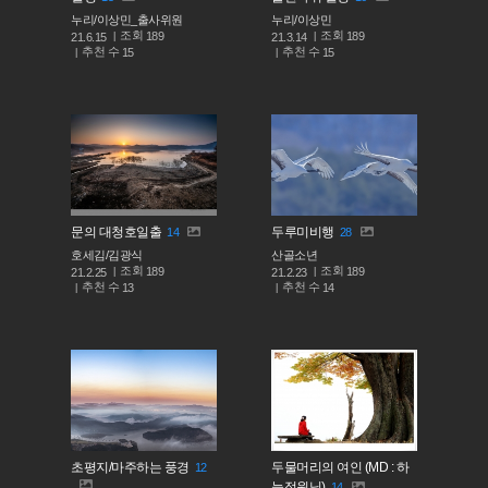
누리/이상민_출사위원
누리/이상민
조회
조회
189
189
21.6.15
21.3.14
추천 수
추천 수
15
15
문의 대청호일출
두루미비행
14
28
호세김/김광식
산골소년
조회
조회
189
189
21.2.25
21.2.23
추천 수
추천 수
13
14
초평지/마주하는 풍경
두물머리의 여인 (MD : 하
12
늘정원님)
14