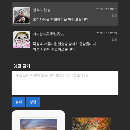
2020.1.12 10:31
일석/이한성.
댓글
오여사님을 영접하심을 축하 드립니다.
2020.1.31 12:25
기다림의美學/桂丙溢
댓글
죽성의 아름다운 일출경 감사히 즐감합니다
이른 시간에 수고하셨습니다
댓글 달기
검색
정렬