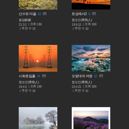
산수유 마을
토성에서2
16
9
용암鎔巖
청도인(靑島人)
조회
조회
190
190
21.3.2
19.9.12
추천 수
추천 수
13
10
시화호일출
오랑대의 여명
14
12
청도인(靑島人)
청도인(靑島人)
조회
조회
190
189
19.4.5
23.4.21
추천 수
추천 수
15
12