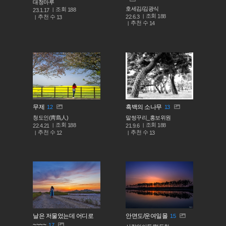
대청마루
호세김/김광식
조회
188
23.1.17
조회
188
추천 수
22.6.3
13
추천 수
14
무제
흑백의 소나무
12
13
청도인(靑島人)
말썽꾸리_홍보위원
조회
조회
188
188
22.4.21
21.9.6
추천 수
추천 수
12
13
날은 저물었는데 어디로
안면도/운여일몰
15
~~~~
17