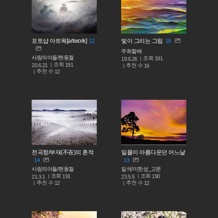
포토샵 아트웍[artwork]
빛이 그리는 그림
12
18
주희할배
사람의아들/현동철
조회
191
19.6.26
조회
191
추천 수
20.6.21
16
추천 수
12
전곡항/부재(不在)의 흔적
일몰이 아름다운던 어느날
14
13
사람의아들/현동철
일석/이한성_고문
조회
조회
191
190
21.3.1
23.5.5
추천 수
추천 수
12
12