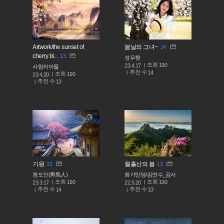
Artwork/the sunset of
봄날의 그녀~
14
cherry bl...
13
성우짱
조회
190
23.4.17
사람의아들
추천 수
14
조회
190
23.4.20
추천 수
13
기원
월출산의 봄
12
13
청도인(靑島人)
화기만당/김연수_감사
조회
조회
190
190
23.3.17
22.5.20
추천 수
추천 수
14
13