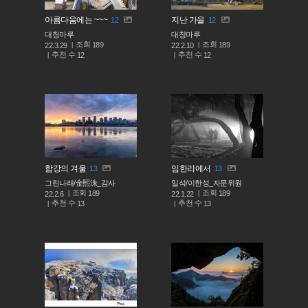
아름다움에는 ~~~
지난 가을
12
12
대청마루
대청마루
조회
조회
189
189
22.3.29
22.2.10
추천 수
추천 수
12
12
합강의 겨울
임한리에서
13
13
그린나래/金熙洙_감사
일석/이한성_자문위원
조회
조회
189
189
22.2.6
22.1.22
추천 수
추천 수
13
13