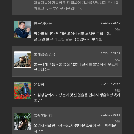
아름다움이 가득한 멋진 작품에 찬사를 보냅니다. 한번 담
아보고 싶은 부러운 작품입니다.
2020.1.6 22:45
천운/이재웅
댓글
축하드립니다. 반가운 오여사님도 보시구 부럽네요.
잘 그린 한 폭의 그림 같은 작품입니다. 부라보~
2020.1.6 23:33
호세김/김광식
댓글
눈부시게 아름다운 멋진 작품에 찬사를 보냅니다. 수고하
셨습니다~
2020.1.6 23:55
윤정한
댓글
드림성당까지 가셨는데 멋진 일출을 만나서 황홀하셨겠어
요..^^
2020.1.7 01:55
雪夜/김남영
댓글
오여사님을 만나셨군요.. 아름다운 일출에 폭~~ 빠져듭니
다.. ^^