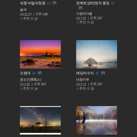
세종 비밀의정원
정북토성/반영의 풍경
13
12
솔개
사람의아들
조회
188
19.12.27
조회
187
추천 수
23.7.21
12
추천 수
12
오랑대
예당저수지
14
15
청도인(靑島人)
대청마루
조회
조회
187
187
23.3.15
23.2.11
추천 수
추천 수
14
15