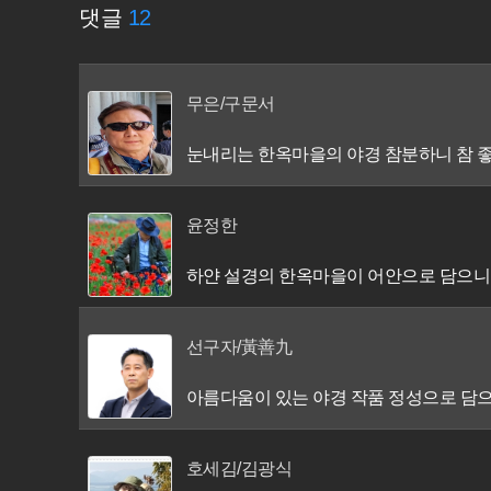
댓글
12
무은/구문서
눈내리는 한옥마을의 야경 참분하니 참 
윤정한
하얀 설경의 한옥마을이 어안으로 담으니 
선구자/黃善九
아름다움이 있는 야경 작품 정성으로 담으
호세김/김광식