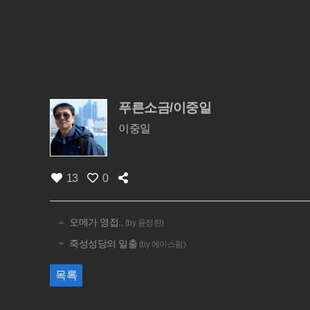
푸른소금/이중일
이중일
13
0
오메가 영접..
(by 윤정한)
죽성성당의 일출
(by 에이스팜)
목록