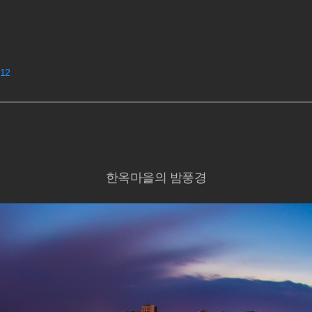
12
한옥마을의 밤풍경