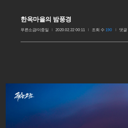
한옥마을의 밤풍경
푸른소금/이중일
2020.02.22 00:11
조회 수
190
댓글