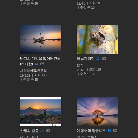
조회
186
추천 수
19.4.8
16
추천 수
15
바다의 기억을 잃어버린곳
하늘다람쥐
12
(하제항)
14
솔개
조회
185
23.6.6
사람의아들/현동철
추천 수
12
조회
186
19.3.31
추천 수
15
산정의 일출
예당호의 황금나무
14
14
선구자_회장
청도인(靑島人)