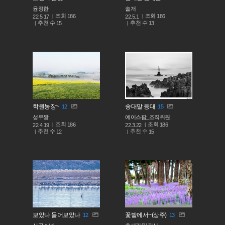
윤정한
솔개
조회
조회
186
186
22.5.17
22.5.1
추천 수
추천 수
15
13
학원농장~
송대말 등대
12
15
성우짱
에이스팜_조직위원
조회
조회
186
186
22.4.19
22.3.22
추천 수
추천 수
12
15
보았나 들어보았나
꽃밭에서~(상주)
12
13