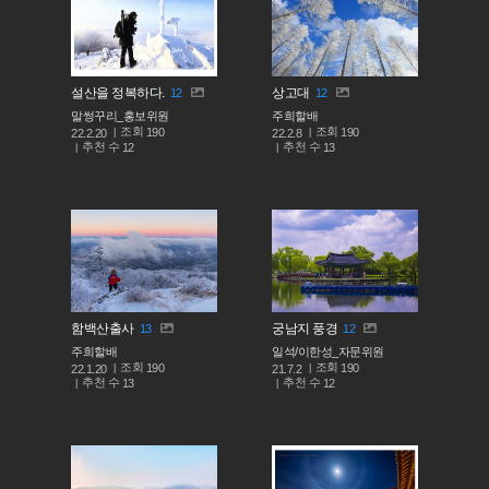
설산을 정복하다.
상고대
12
12
말썽꾸리_홍보위원
주희할배
조회
조회
190
190
22.2.20
22.2.8
추천 수
추천 수
12
13
함백산출사
궁남지 풍경
13
12
주희할배
일석/이한성_자문위원
조회
조회
190
190
22.1.20
21.7.2
추천 수
추천 수
13
12