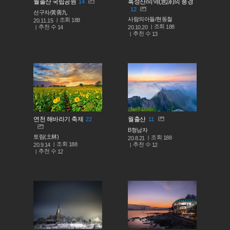
월출산 국립공원
흑성산/의역(意譯)의 풍경
14
12
선구자/黃善九
사람의아들/현동철
조회
188
20.11.15
조회
188
추천 수
20.10.20
14
추천 수
13
연천 해바라기 축제
월출산
22
11
B형남자
토림(土林)
조회
188
20.8.21
조회
188
추천 수
20.9.14
12
추천 수
12