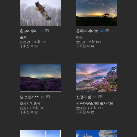
흰꼬리수리
은하수 너머로
16
14
솔개
라온
조회
조회
190
190
23.2.23
22.5.8
추천 수
추천 수
16
14
별 보면서~~
산정의 봄
12
12
호세김/김광식
선구자/Web관리.출사위원
조회
조회
190
190
22.5.4
22.4.27
추천 수
추천 수
12
12