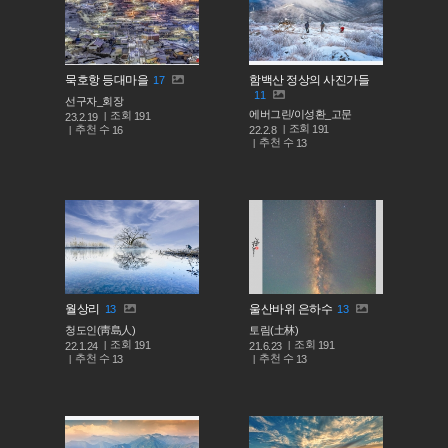
묵호항 등대마을
함백산 정상의 사진가들
17
11
선구자_회장
에버그린/이성환_고문
조회
191
23.2.19
조회
191
추천 수
22.2.8
16
추천 수
13
월상리
울산바위 은하수
13
13
청도인(靑島人)
토림(土林)
조회
조회
191
191
22.1.24
21.6.23
추천 수
추천 수
13
13