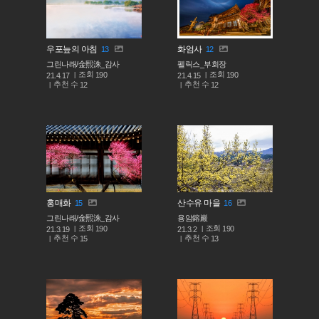
우포늪의 아침
화엄사
13
12
그린나래/金熙洙_감사
펠릭스_부회장
조회
조회
190
190
21.4.17
21.4.15
추천 수
추천 수
12
12
홍매화
산수유 마을
15
16
그린나래/金熙洙_감사
용암鎔巖
조회
조회
190
190
21.3.19
21.3.2
추천 수
추천 수
15
13