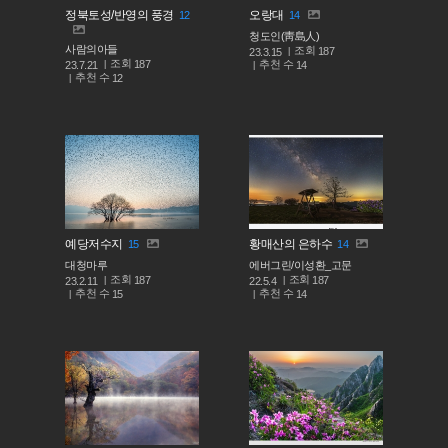
정북토성/반영의 풍경
오랑대
12
14
청도인(靑島人)
사람의아들
조회
187
23.3.15
조회
187
추천 수
23.7.21
14
추천 수
12
예당저수지
황매산의 은하수
15
14
대청마루
에버그린/이성환_고문
조회
조회
187
187
23.2.11
22.5.4
추천 수
추천 수
15
14