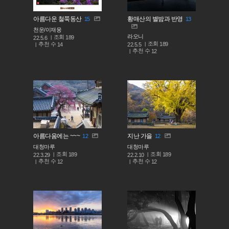
아름다운 철쭉동산
황매산의 별밤과 반영
15
13
천운/이재웅
라오니
조회
189
22.5.6
조회
189
추천 수
22.5.5
14
추천 수
12
아름다움에는 ~~~
지난 가을
12
12
대청마루
대청마루
조회
조회
189
189
22.3.29
22.2.10
추천 수
추천 수
12
12