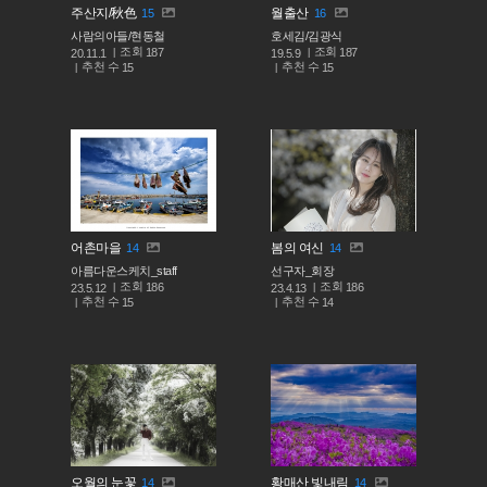
주산지/秋色
월출산
15
16
사람의아들/현동철
호세김/김광식
조회
조회
187
187
20.11.1
19.5.9
추천 수
추천 수
15
15
어촌마을
봄의 여신
14
14
아름다운스케치_staff
선구자_회장
조회
조회
186
186
23.5.12
23.4.13
추천 수
추천 수
15
14
오월의 눈꽃
황매산 빛내림
14
14