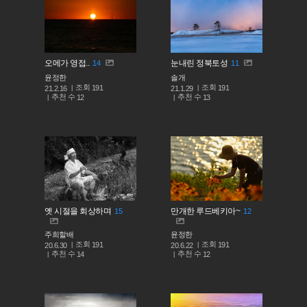
오메가 영접..
눈내린 정북토성
14
11
윤정한
솔개
조회
조회
191
191
21.2.16
21.1.29
추천 수
추천 수
12
13
옛 시절을 회상하며
만개한 루드베키아~
15
12
주희할배
윤정한
조회
조회
191
191
20.6.30
20.6.22
추천 수
추천 수
14
12