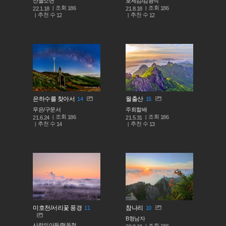
산골소년
호세김/김광식
조회
조회
186
186
22.1.18
21.8.18
추천 수
추천 수
12
12
은하수를 찾아서
월출산
14
15
무은/구문서
주희할배
조회
조회
186
186
21.6.24
21.5.31
추천 수
추천 수
14
13
미호천/서리꽃 풍경
참나리
11
10
B형남자
사람의아들/현동철
조회
186