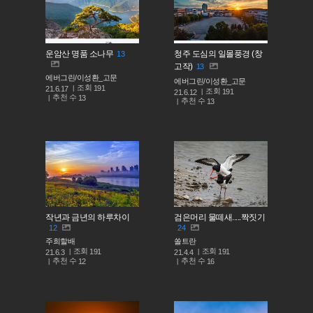
운암산 명품 소나무
청주 도심의 일몰풍경 (창
13
고작)
13
에버그린/이성환_고문
에버그린/이성환_고문
조회
191
21.6.17
조회
191
21.6.12
추천 수
13
추천 수
13
작년과 금년의 하루차이
검은머리 물떼새.....짝짓기
12
24
주희할배
쏠트란
조회
조회
191
191
21.6.3
21.4.4
추천 수
추천 수
12
16