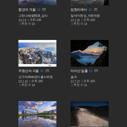
합강의 겨울
임한리에서
13
13
그린나래/金熙洙_감사
일석/이한성_자문위원
조회
조회
189
189
22.2.6
22.1.22
추천 수
추천 수
13
13
무등산의 겨울
마이산 일출
14
12
선구자/Web관리.출사위원
솔개
조회
조회
189
189
22.1.16
21.7.17
추천 수
추천 수
14
12