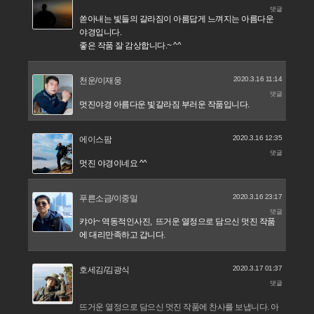
댓글
쏟아내는 빛들의 갈라짐이 아름답게 느껴지는 아름다운
야경입니다.
좋은 작품 잘 감상합니다.~ ^^
2020.3.16 11:14
천운/이재웅
댓글
멋진야경 아름다운 빛갈라짐 부러운 작품입니다.
2020.3.16 12:35
에이스팜
댓글
멋진 야경이네요 ^^
2020.3.16 23:17
푸른소금/이중일
댓글
캬아~ 역동적인사진, 뜨거운 열정으로 담으신 멋진 작품
에 대리만족하고 갑니다.
2020.3.17 01:37
호세김/김광식
댓글
뜨거운 열정으로 담으신 멋진 작품에 찬사를 보냅니다. 아