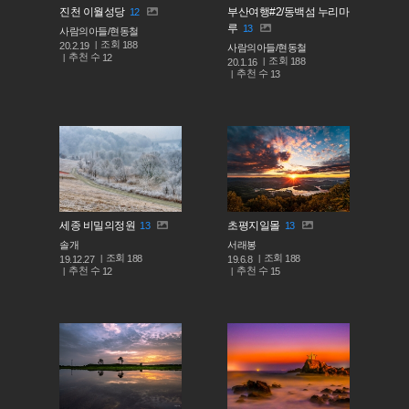
진천 이월성당
부산여행#2/동백섬 누리마
12
루
13
사람의아들/현동철
조회
188
20.2.19
사람의아들/현동철
추천 수
12
조회
188
20.1.16
추천 수
13
세종 비밀의정원
초평지일몰
13
13
솔개
서래봉
조회
조회
188
188
19.12.27
19.6.8
추천 수
추천 수
12
15