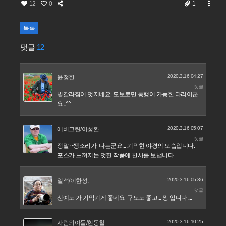
12
0
1
목록
댓글
12
2020.3.16 04:27
윤정한
댓글
빛갈라짐이 멋지네요..도보로만 통행이 가능한 다리이군
요..^^
2020.3.16 05:07
에버그린/이성환
댓글
정말 ~쨍소리가 나는군요....기막힌 야경의 모습입니다.
포스가 느껴지는 멋진 작품에 찬사를 보냅니다.
2020.3.16 05:36
일석/이한성.
댓글
선예도 가 기막기게 좋네요 구도도 좋고... 짱 입니다....
2020.3.16 10:25
사람의아들/현동철