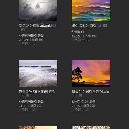
포토샵 아트웍[artwork]
빛이 그리는 그림
12
18
주희할배
사람의아들/현동철
조회
191
19.6.26
조회
191
추천 수
20.6.21
16
추천 수
12
전곡항/부재(不在)의 흔적
일몰이 아름다운던 어느날
14
13
사람의아들/현동철
일석/이한성_고문
조회
조회
191
190
21.3.1
23.5.5
추천 수
추천 수
12
12