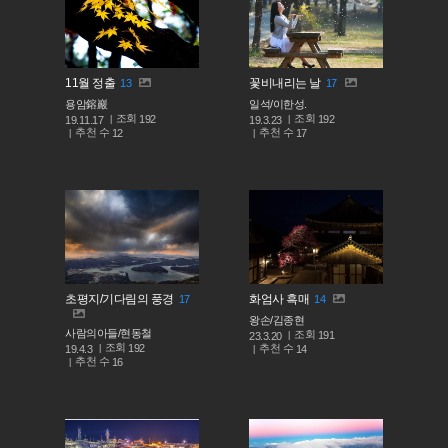
11월 정출
꽃비내리는 날
13
17
용암鎔巖
일석/이한성.
조회
조회
192
192
19.11.17
19.3.23
추천 수
추천 수
12
17
초평지/기다림의 풍경
화엄사 흑매
17
14
왕손/김종현
사람의아들/현동철
조회
191
23.3.20
조회
192
추천 수
19.4.3
14
추천 수
16