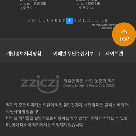
조회
조회
185
185
23.5.16
23.3.6
추천 수
추천 수
15
14
1
...
3
4
5
6
7
8
9
10
11
12
...
14
이전
다음
APLOS BOARD 2 FREE LICENSE
DESIGN BY MACARON
TOP
개인정보처리방침
이메일 무단수집거부
사이트맵
찍지의 모든 이미지는 회원이 직접 올린것이며, 사진에 대한 권리는 해당 저
작권자에게 있습니다.
타인의 저작물을 불법적으로 이용하실 경우 법적인 제재가 가해질 수 있으
며, 이에 대하여 찍지에서는 책임지지 않습니다.