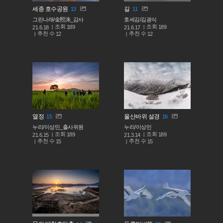
세종 호수공원
길
13
11
그린나래/金熙洙_감사
호세김/김광식
조회
조회
189
189
21.6.18
21.6.17
추천 수
추천 수
12
12
열정
울산바위 설경
15
16
누리/이상민_출사위원
누리/이상민
조회
조회
189
189
21.6.15
21.3.14
추천 수
추천 수
15
15