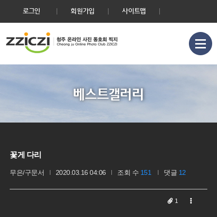
로그인
회원가입
사이트맵
베스트갤러리
꽃게 다리
무은/구문서
2020.03.16 04:06
조회 수
151
댓글
12
1