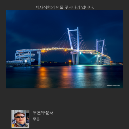
백사장항의 명물 꽃게다리 입니다.
무은/구문서
무은