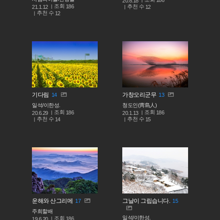
20.8.18
조회
186
추천 수
21.1.12
12
추천 수
12
기다림
가창오리군무
14
13
일석/이한성.
청도인(靑島人)
조회
조회
186
186
20.6.29
20.1.13
추천 수
추천 수
14
15
운해와 산그리메
그날이 그립습니다.
17
15
주희할배
일석/이한성.
조회
186
19.6.20