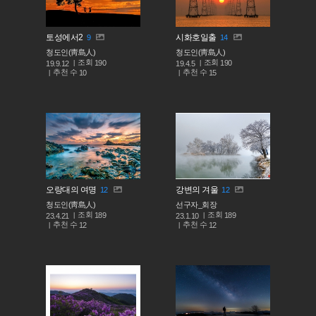
토성에서2
시화호일출
9
14
청도인(靑島人)
청도인(靑島人)
조회
조회
190
190
19.9.12
19.4.5
추천 수
추천 수
10
15
오랑대의 여명
강변의 겨울
12
12
청도인(靑島人)
선구자_회장
조회
조회
189
189
23.4.21
23.1.10
추천 수
추천 수
12
12