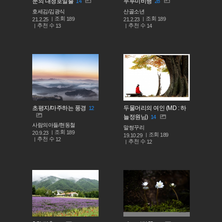
문의 대청호일출
두루미비행
14
28
호세김/김광식
산골소년
조회
조회
189
189
21.2.25
21.2.23
추천 수
추천 수
13
14
초평지/마주하는 풍경
두물머리의 여인 (MD : 하
12
늘정원님)
14
사람의아들/현동철
말썽꾸리
조회
189
20.9.23
조회
189
19.10.29
추천 수
12
추천 수
12