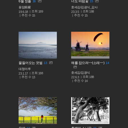
6월 정출
너도 바람꽃
16
15
용암鎔巖
호세김/김광식_감사
조회
조회
189
188
19.6.18
23.3.5
추천 수
추천 수
15
15
물들어오는 갯벌
해를 잡으려~~(소래~~)
13
14
대청마루
호세김/김광식
조회
188
23.1.17
조회
188
추천 수
22.6.3
13
추천 수
14