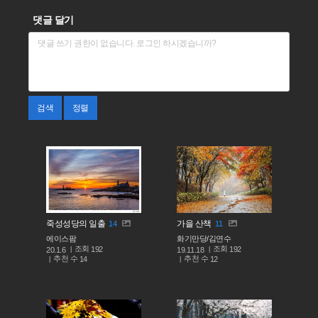
댓글 달기
검색
정렬
죽성성당의 일출
가을 산책
14
11
에이스팜
화기만당/김연수
조회
조회
192
192
20.1.6
19.11.18
추천 수
추천 수
14
12