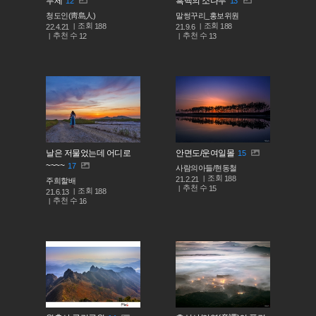
무제
흑백의 소나무
12
13
청도인(靑島人)
말썽꾸리_홍보위원
조회
조회
188
188
22.4.21
21.9.6
추천 수
추천 수
12
13
날은 저물었는데 어디로
안면도/운여일몰
15
~~~~
17
사람의아들/현동철
조회
188
21.2.21
주희할배
추천 수
15
조회
188
21.6.13
추천 수
16