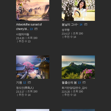
Artwork/the sunset of
봄날의 그녀~
14
cherry bl...
13
성우짱
조회
190
23.4.17
사람의아들
추천 수
14
조회
190
23.4.20
추천 수
13
기원
월출산의 봄
12
13
청도인(靑島人)
화기만당/김연수_감사
조회
조회
190
190
23.3.17
22.5.20
추천 수
추천 수
14
13