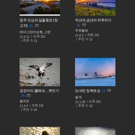
청주 도심의 일몰풍경 (창
작년과 금년의 하루차이
12
고작)
13
주희할배
에버그린/이성환_고문
조회
191
21.6.3
조회
191
21.6.12
추천 수
12
추천 수
13
검은머리 물떼새.....짝짓기
눈내린 정북토성
11
24
솔개
쏠트란
조회
191
21.1.29
조회
191
추천 수
21.4.4
13
추천 수
16