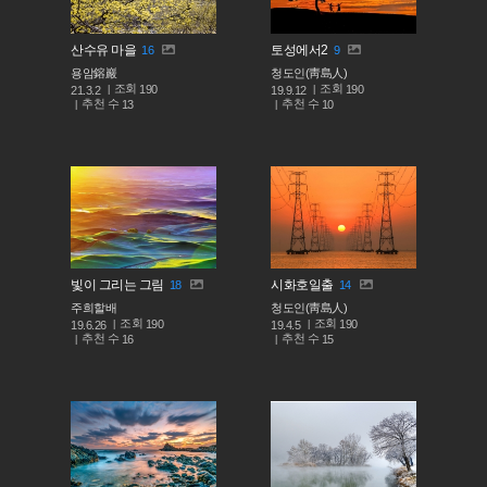
산수유 마을
토성에서2
16
9
용암鎔巖
청도인(靑島人)
조회
조회
190
190
21.3.2
19.9.12
추천 수
추천 수
13
10
빛이 그리는 그림
시화호일출
18
14
주희할배
청도인(靑島人)
조회
조회
190
190
19.6.26
19.4.5
추천 수
추천 수
16
15