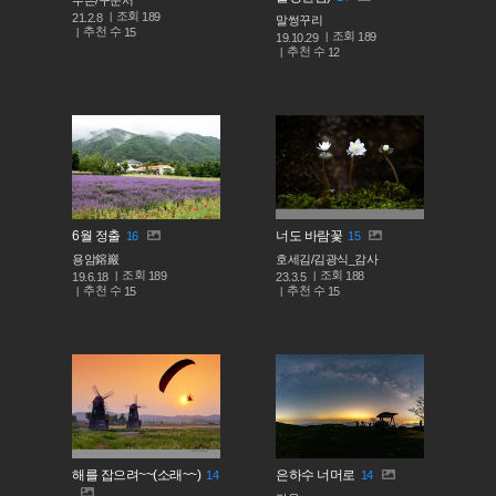
조회
189
21.2.8
말썽꾸리
추천 수
15
조회
189
19.10.29
추천 수
12
6월 정출
너도 바람꽃
16
15
용암鎔巖
호세김/김광식_감사
조회
조회
189
188
19.6.18
23.3.5
추천 수
추천 수
15
15
해를 잡으려~~(소래~~)
은하수 너머로
14
14