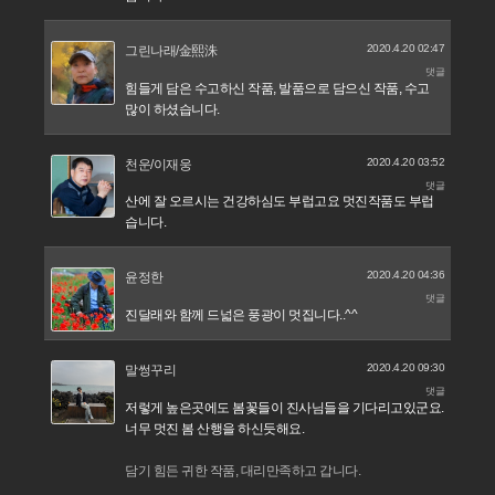
2020.4.20 02:47
그린나래/金熙洙
댓글
힘들게 담은 수고하신 작품, 발품으로 담으신 작품, 수고
많이 하셨습니다.
2020.4.20 03:52
천운/이재웅
댓글
산에 잘 오르시는 건강하심도 부럽고요 멋진작품도 부럽
습니다.
2020.4.20 04:36
윤정한
댓글
진달래와 함께 드넓은 풍광이 멋집니다..^^
2020.4.20 09:30
말썽꾸리
댓글
저렇게 높은곳에도 봄꽃들이 진사님들을 기다리고있군요.
너무 멋진 봄 산행을 하신듯해요.
담기 힘든 귀한 작품, 대리만족하고 갑니다.