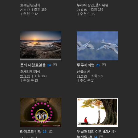
호세김/김광식
누리/이상민_출사위원
조회
조회
189
189
21.6.17
21.6.15
추천 수
추천 수
12
15
문의 대청호일출
두루미비행
14
28
호세김/김광식
산골소년
조회
조회
189
189
21.2.25
21.2.23
추천 수
추천 수
13
14
라이트페인팅
두물머리의 여인 (MD : 하
15
늘정원님)
14
무은/구문서