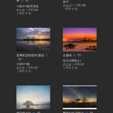
루
13
솔개
조회
188
19.12.27
사람의아들/현동철
추천 수
12
조회
188
20.1.16
추천 수
13
정북토성/반영의 풍경
오랑대
12
14
청도인(靑島人)
사람의아들
조회
187
23.3.15
조회
187
추천 수
23.7.21
14
추천 수
12
예당저수지
황매산의 은하수
15
14