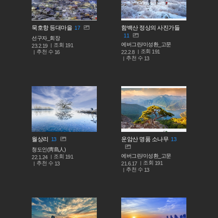
묵호항 등대마을
함백산 정상의 사진가들
17
11
선구자_회장
에버그린/이성환_고문
조회
191
23.2.19
조회
191
추천 수
22.2.8
16
추천 수
13
월상리
운암산 명품 소나무
13
13
청도인(靑島人)
에버그린/이성환_고문
조회
191
22.1.24
조회
191
추천 수
21.6.17
13
추천 수
13