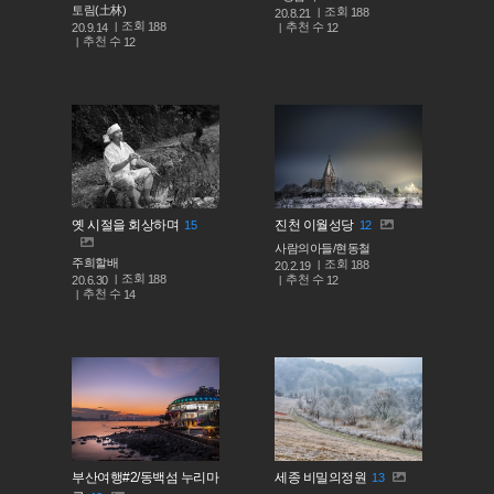
토림(土林)
조회
188
20.8.21
조회
188
추천 수
20.9.14
12
추천 수
12
옛 시절을 회상하며
진천 이월성당
15
12
사람의아들/현동철
주희할배
조회
188
20.2.19
조회
188
추천 수
20.6.30
12
추천 수
14
부산여행#2/동백섬 누리마
세종 비밀의정원
13