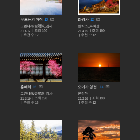
우포늪의 아침
화엄사
13
12
그린나래/金熙洙_감사
펠릭스_부회장
조회
조회
190
190
21.4.17
21.4.15
추천 수
추천 수
12
12
홍매화
오메가 영접..
15
14
그린나래/金熙洙_감사
윤정한
조회
조회
190
190
21.3.19
21.2.16
추천 수
추천 수
15
12