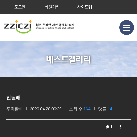
로그인
회원가입
사이트맵
베스트갤러리
진달래
주희할배
2020.04.20 00:29
조회 수
164
댓글
14
1