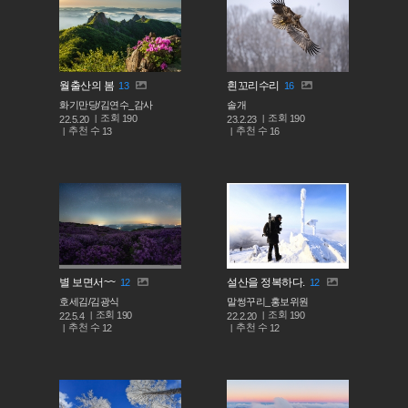
월출산의 봄
흰꼬리수리
13
16
화기만당/김연수_감사
솔개
조회
조회
190
190
22.5.20
23.2.23
추천 수
추천 수
13
16
별 보면서~~
설산을 정복하다.
12
12
호세김/김광식
말썽꾸리_홍보위원
조회
조회
190
190
22.5.4
22.2.20
추천 수
추천 수
12
12