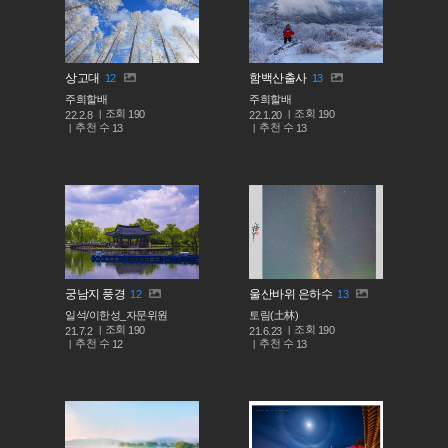
상고대
함백산출사
12
13
주희할배
주희할배
조회
조회
190
190
22.2.8
22.1.20
추천 수
추천 수
13
13
궁남지 풍경
울산바위 은하수
12
13
일석/이한성_자문위원
토림(土林)
조회
조회
190
190
21.7.2
21.6.23
추천 수
추천 수
12
13