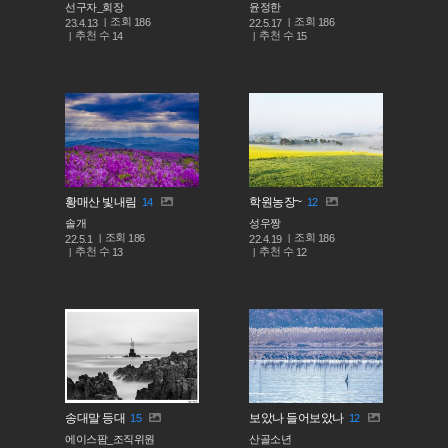
선구자_회장
윤정한
조회
조회
186
186
23.4.13
22.5.17
추천 수
추천 수
14
15
황매산 빛내림
학원농장~
14
12
솔개
성우짱
조회
조회
186
186
22.5.1
22.4.19
추천 수
추천 수
13
12
송대말 등대
보았나 들어보았나
15
12
에이스팜_조직위원
산골소년