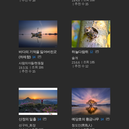
추천 수
19.4.8
16
추천 수
15
바다의 기억을 잃어버린곳
하늘다람쥐
12
(하제항)
14
솔개
조회
185
23.6.6
사람의아들/현동철
추천 수
12
조회
186
19.3.31
추천 수
15
산정의 일출
예당호의 황금나무
14
14
선구자_회장
청도인(靑島人)