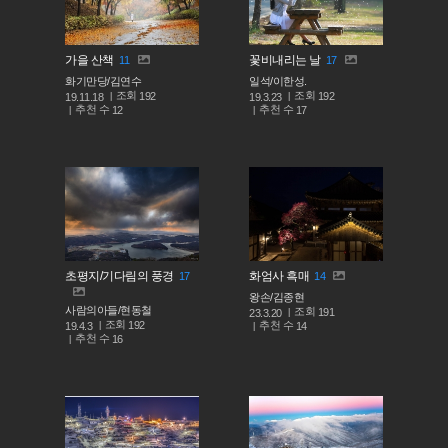
가을 산책
꽃비내리는 날
11
17
화기만당/김연수
일석/이한성.
조회
조회
192
192
19.11.18
19.3.23
추천 수
추천 수
12
17
초평지/기다림의 풍경
화엄사 흑매
17
14
왕손/김종현
사람의아들/현동철
조회
191
23.3.20
조회
192
추천 수
19.4.3
14
추천 수
16