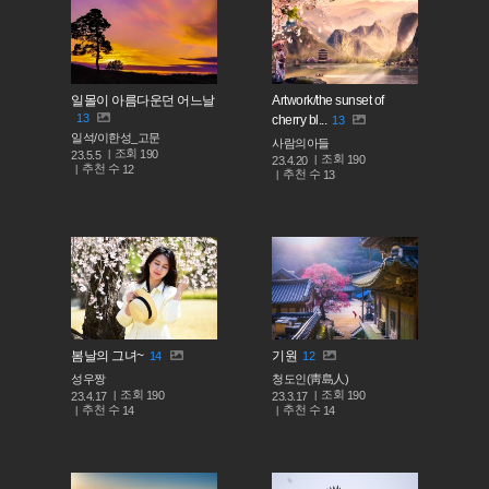
일몰이 아름다운던 어느날
Artwork/the sunset of
13
cherry bl...
13
일석/이한성_고문
사람의아들
조회
190
23.5.5
조회
190
23.4.20
추천 수
12
추천 수
13
봄날의 그녀~
기원
14
12
성우짱
청도인(靑島人)
조회
조회
190
190
23.4.17
23.3.17
추천 수
추천 수
14
14