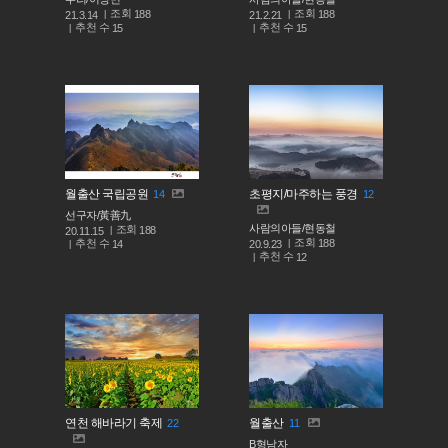
조회
조회
188
188
21.3.14
21.2.21
추천 수
추천 수
15
15
월출산 국립공원
초평지/마주하는 풍경
14
12
선구자/黃善九
사람의아들/현동철
조회
188
20.11.15
조회
188
추천 수
20.9.23
14
추천 수
12
연천 해바라기 축제
월출산
22
11
B형남자