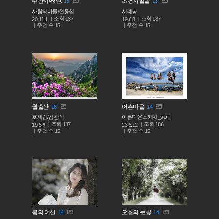
주산지/秋色
초평지일몰
15
13
사람의아들/현동철
서래봉
조회
조회
187
187
20.11.1
19.6.8
추천 수
추천 수
15
15
월출산
어촌마을
16
14
호세김/김광식
아름다운스케치_staff
조회
조회
187
186
19.5.9
23.5.12
추천 수
추천 수
15
15
봄의 여신
오월의 눈꽃
14
14