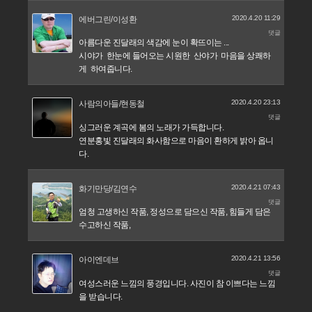
2020.4.20 11:29
에버그린/이성환
댓글
아름다운 진달래의 색감에 눈이 확뜨이는 ...
시야가 한눈에 들어오는 시원한 산야가 마음을 상쾌하
게 하여줍니다.
2020.4.20 23:13
사람의아들/현동철
댓글
싱그러운 계곡에 봄의 노래가 가득합니다.
연분홍빛 진달래의 화사함으로 마음이 환하게 밝아 옵니
다.
2020.4.21 07:43
화기만당/김연수
댓글
엄청 고생하신 작품, 정성으로 담으신 작품, 힘들게 담은
수고하신 작품,
2020.4.21 13:56
아이엔데브
댓글
여성스러운 느낌의 풍경입니다. 사진이 참 이쁘다는 느낌
을 받습니다.