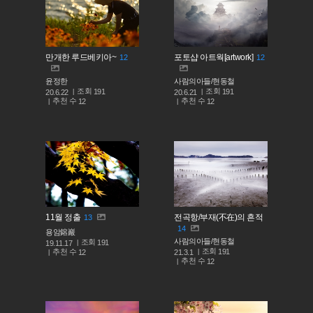
만개한 루드베키아~
포토샵 아트웍[artwork]
12
12
윤정한
사람의아들/현동철
조회
조회
191
191
20.6.22
20.6.21
추천 수
추천 수
12
12
11월 정출
전곡항/부재(不在)의 흔적
13
14
용암鎔巖
사람의아들/현동철
조회
191
19.11.17
조회
191
추천 수
21.3.1
12
추천 수
12