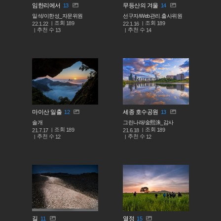
임한리에서
무등산의 겨울
13
14
일석/이한성_자문위원
선구자/Web관리.출사위원
조회
조회
189
189
22.1.22
22.1.16
추천 수
추천 수
13
14
마이산 일출
세종 호수공원
12
13
솔개
그린나래/金熙洙_감사
조회
조회
189
189
21.7.17
21.6.18
추천 수
추천 수
12
12
길
열정
11
15