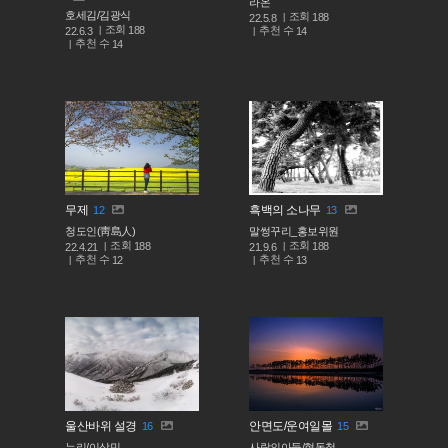
라온
호세김/김광식
조회
188
22.5.8
조회
188
추천 수
22.6.3
14
추천 수
14
무제
흑백의 소나무
12
13
청도인(靑島人)
말썽꾸리_홍보위원
조회
조회
188
188
22.4.21
21.9.6
추천 수
추천 수
12
13
울산바위 설경
안면도/운여일몰
16
15
누리/이상민
사람의아들/현동철