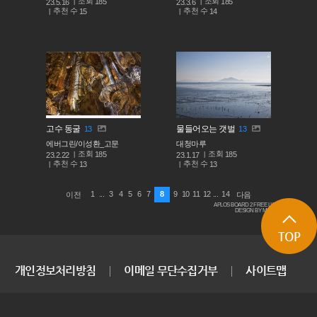
조회
조회
185
185
23.5.16
23.3.6
추천 수
추천 수
15
14
고수 동굴
물들어오는 갯벌
13
13
에버그린/이성환_고문
대청마루
조회
조회
185
185
23.2.22
23.1.17
추천 수
추천 수
13
13
1
...
3
4
5
6
7
8
9
10
11
12
...
14
이전
다음
APLOS BOARD 2 FREE LICENSE
DESIGN BY MACARON
TOP
개인정보처리방침
이메일 무단수집거부
사이트맵