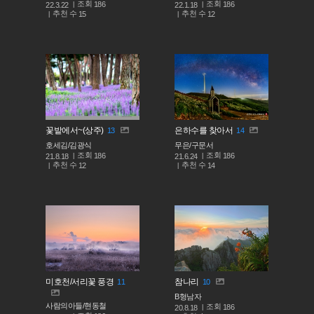
조회
조회
186
186
22.3.22
22.1.18
추천 수
추천 수
15
12
꽃밭에서~(상주)
은하수를 찾아서
13
14
호세김/김광식
무은/구문서
조회
조회
186
186
21.8.18
21.6.24
추천 수
추천 수
12
14
미호천/서리꽃 풍경
참나리
11
10
B형남자
사람의아들/현동철
조회
186
20.8.18