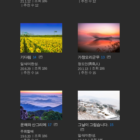
조회
186
추천 수
21.1.12
12
추천 수
12
기다림
가창오리군무
14
13
일석/이한성.
청도인(靑島人)
조회
조회
186
186
20.6.29
20.1.13
추천 수
추천 수
14
15
운해와 산그리메
그날이 그립습니다.
17
15
주희할배
일석/이한성.
조회
186
19.6.20
조회
186