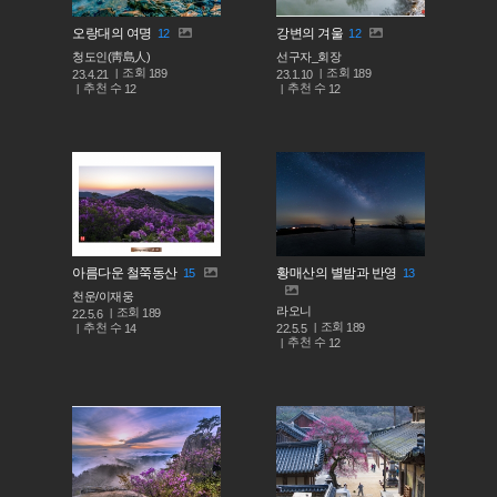
오랑대의 여명
강변의 겨울
12
12
청도인(靑島人)
선구자_회장
조회
조회
189
189
23.4.21
23.1.10
추천 수
추천 수
12
12
아름다운 철쭉동산
황매산의 별밤과 반영
15
13
천운/이재웅
라오니
조회
189
22.5.6
조회
189
추천 수
22.5.5
14
추천 수
12