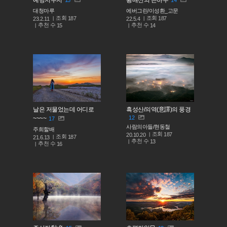
대청마루
에버그린/이성환_고문
조회
조회
187
187
23.2.11
22.5.4
추천 수
추천 수
15
14
날은 저물었는데 어디로
흑성산/의역(意譯)의 풍경
12
~~~~
17
사람의아들/현동철
주희할배
조회
187
20.10.20
조회
187
21.6.13
추천 수
13
추천 수
16