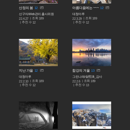
산정의 봄
아름다움에는 ~~~
12
12
선구자/Web관리.출사위원
대청마루
조회
조회
189
189
22.4.27
22.3.29
추천 수
추천 수
12
12
지난 가을
합강의 겨울
12
13
대청마루
그린나래/金熙洙_감사
조회
조회
189
189
22.2.10
22.2.6
추천 수
추천 수
12
13