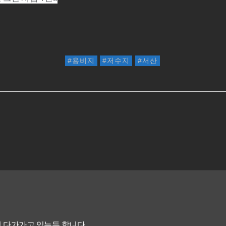
용비지
저수지
서산
 다가가고 있는듯 합니다.