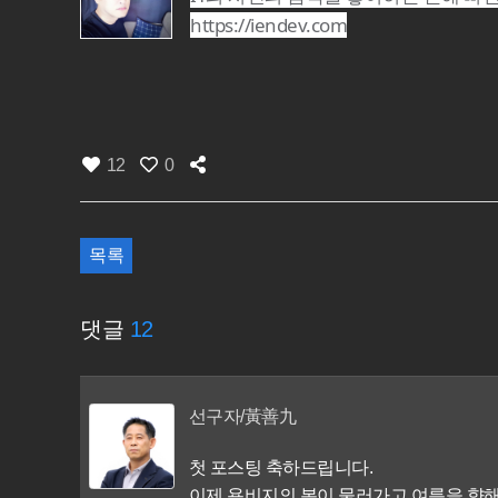
https://iendev.com
12
0
목록
댓글
12
선구자/黃善九
첫 포스팅 축하드립니다.
이제 용비지의 봄이 물러가고 여름을 향해