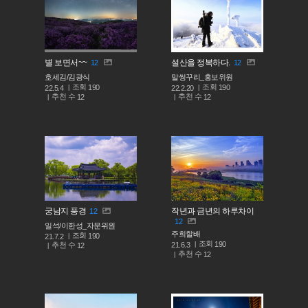
별 보면서~~
설산을 정복하다.
12
12
호세김/김광식
말썽꾸리_홍보위원
조회
조회
190
190
22.5.4
22.2.20
추천 수
추천 수
12
12
궁남지 풍경
작년과 금년의 하루차이
12
12
일석/이한성_자문위원
주희할배
조회
190
21.7.2
조회
190
추천 수
21.6.3
12
추천 수
12