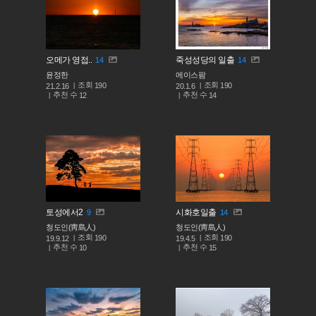
오메가 영접..
죽성성당의 일출
14
14
윤정한
에이스팜
조회
조회
190
190
21.2.16
20.1.6
추천 수
추천 수
12
14
토성에서2
시화호일출
9
14
청도인(靑島人)
청도인(靑島人)
조회
조회
190
190
19.9.12
19.4.5
추천 수
추천 수
10
15