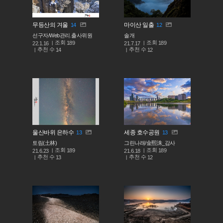
무등산의 겨울
마이산 일출
14
12
선구자/Web관리.출사위원
솔개
조회
조회
189
189
22.1.16
21.7.17
추천 수
추천 수
14
12
울산바위 은하수
세종 호수공원
13
13
토림(土林)
그린나래/金熙洙_감사
조회
조회
189
189
21.6.23
21.6.18
추천 수
추천 수
13
12