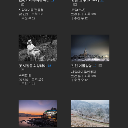
초평지/마주하는 풍경
연천 해바라기 축제
12
22
사람의아들/현동철
토림(土林)
조회
조회
188
188
20.9.23
20.9.14
추천 수
추천 수
12
12
옛 시절을 회상하며
진천 이월성당
15
12
사람의아들/현동철
주희할배
조회
188
20.2.19
조회
188
추천 수
20.6.30
12
추천 수
14