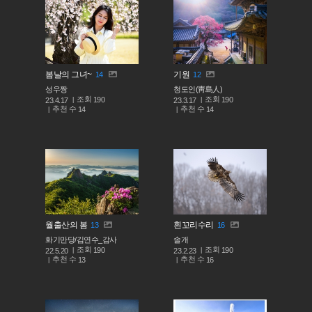
봄날의 그녀~
기원
14
12
성우짱
청도인(靑島人)
조회
조회
190
190
23.4.17
23.3.17
추천 수
추천 수
14
14
월출산의 봄
흰꼬리수리
13
16
화기만당/김연수_감사
솔개
조회
조회
190
190
22.5.20
23.2.23
추천 수
추천 수
13
16