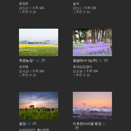
윤정한
솔개
조회
조회
186
186
22.5.17
22.5.1
추천 수
추천 수
15
13
학원농장~
꽃밭에서~(상주)
12
13
성우짱
호세김/김광식
조회
조회
186
186
22.4.19
21.8.18
추천 수
추천 수
12
12
열정
미호천/서리꽃 풍경
15
11
누리/이상민_출사위원