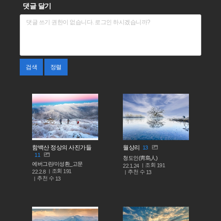
댓글 달기
검색
정렬
함백산 정상의 사진가들
월상리
13
11
청도인(靑島人)
에버그린/이성환_고문
조회
191
22.1.24
조회
191
추천 수
22.2.8
13
추천 수
13