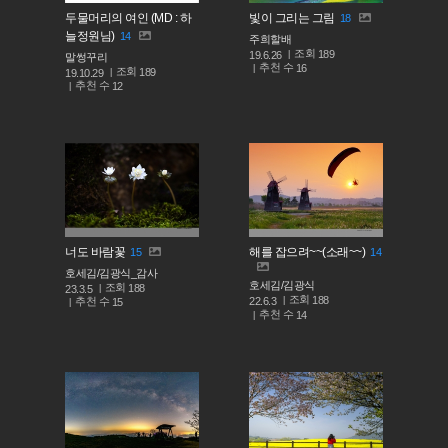
두물머리의 여인 (MD : 하
빛이 그리는 그림
18
늘정원님)
14
주희할배
조회
189
19.6.26
말썽꾸리
추천 수
16
조회
189
19.10.29
추천 수
12
너도 바람꽃
해를 잡으려~~(소래~~)
15
14
호세김/김광식_감사
호세김/김광식
조회
188
23.3.5
조회
188
추천 수
22.6.3
15
추천 수
14