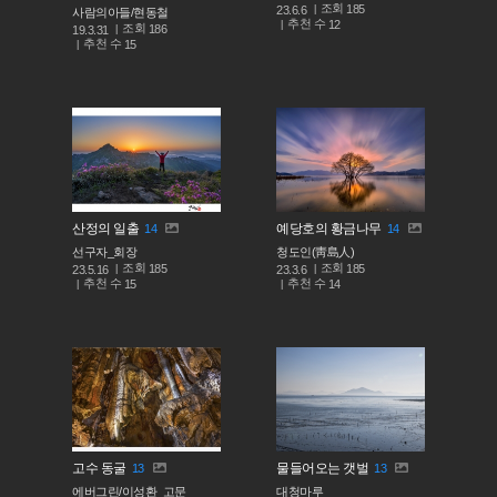
조회
185
23.6.6
사람의아들/현동철
추천 수
12
조회
186
19.3.31
추천 수
15
산정의 일출
예당호의 황금나무
14
14
선구자_회장
청도인(靑島人)
조회
조회
185
185
23.5.16
23.3.6
추천 수
추천 수
15
14
고수 동굴
물들어오는 갯벌
13
13
에버그린/이성환_고문
대청마루