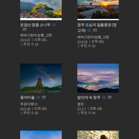
운암산 명품 소나무
청주 도심의 일몰풍경 (창
13
고작)
13
에버그린/이성환_고문
에버그린/이성환_고문
조회
191
21.6.17
조회
191
21.6.12
추천 수
13
추천 수
13
풍차마을
밤안개 속 청주
15
15
무은/구문서
명진
조회
조회
191
191
21.5.10
21.2.7
추천 수
추천 수
15
14