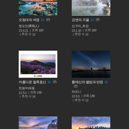
오랑대의 여명
강변의 겨울
12
12
청도인(靑島人)
선구자_회장
조회
조회
189
189
23.4.21
23.1.10
추천 수
추천 수
12
12
아름다운 철쭉동산
황매산의 별밤과 반영
15
13
천운/이재웅
라오니
조회
189
22.5.6
조회
189
추천 수
22.5.5
14
추천 수
12