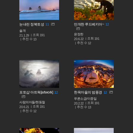
눈내린 정북토성
만개한 루드베키아~
11
12
솔개
윤정한
조회
191
21.1.29
조회
191
추천 수
20.6.22
13
추천 수
12
포토샵 아트웍[artwork]
한옥마을의 밤풍경
12
12
푸른소금/이중일
사람의아들/현동철
조회
191
20.2.22
조회
191
추천 수
20.6.21
13
추천 수
12