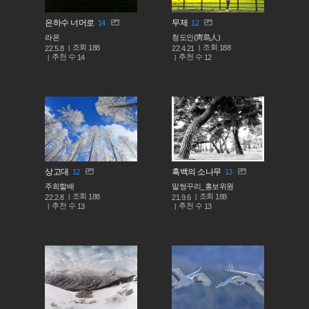
은하수 너머로
무제
14
12
라온
청도인(靑島人)
조회
조회
188
188
22.5.8
22.4.21
추천 수
추천 수
14
12
상고대
흑백의 소나무
12
13
주희할배
말썽꾸리_홍보위원
조회
조회
188
188
22.2.8
21.9.6
추천 수
추천 수
13
13