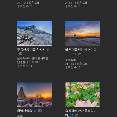
조회
조회
185
185
23.2.22
23.1.17
추천 수
추천 수
13
13
무등산의 겨울 환타지
날은 저물었는데 어디로
14
~~~~
17
선구자/Web관리.출사위원
주희할배
조회
185
22.1.19
조회
185
21.6.13
추천 수
14
추천 수
16
함백산일출
출장길에 만난 풍경입니
16
다.
12
솔개