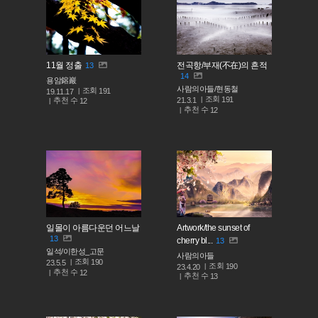
11월 정출
전곡항/부재(不在)의 흔적
13
14
용암鎔巖
사람의아들/현동철
조회
191
19.11.17
조회
191
추천 수
21.3.1
12
추천 수
12
일몰이 아름다운던 어느날
Artwork/the sunset of
13
cherry bl...
13
일석/이한성_고문
사람의아들
조회
190
23.5.5
조회
190
23.4.20
추천 수
12
추천 수
13