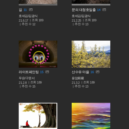
길
문의 대청호일출
11
14
호세김/김광식
호세김/김광식
조회
조회
189
189
21.6.17
21.2.25
추천 수
추천 수
12
13
라이트페인팅
산수유 마을
15
16
무은/구문서
용암鎔巖
조회
조회
189
189
21.2.8
21.3.2
추천 수
추천 수
15
13