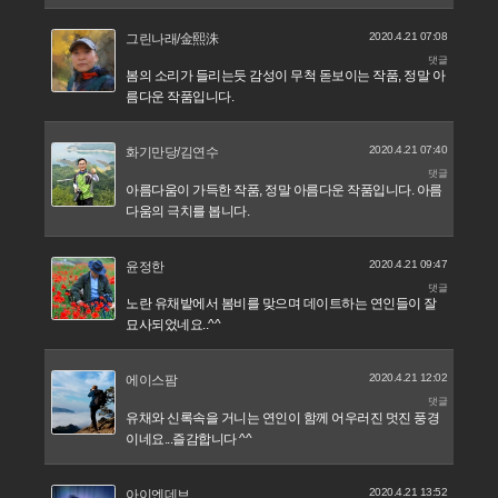
2020.4.21 07:08
그린나래/金熙洙
댓글
봄의 소리가 들리는듯 감성이 무척 돋보이는 작품, 정말 아
름다운 작품입니다.
2020.4.21 07:40
화기만당/김연수
댓글
아름다움이 가득한 작품, 정말 아름다운 작품입니다. 아름
다움의 극치를 봅니다.
2020.4.21 09:47
윤정한
댓글
노란 유채밭에서 봄비를 맞으며 데이트하는 연인들이 잘
묘사되었네요..^^
2020.4.21 12:02
에이스팜
댓글
유채와 신록속을 거니는 연인이 함께 어우러진 멋진 풍경
이네요...즐감합니다 ^^
2020.4.21 13:52
아이엔데브