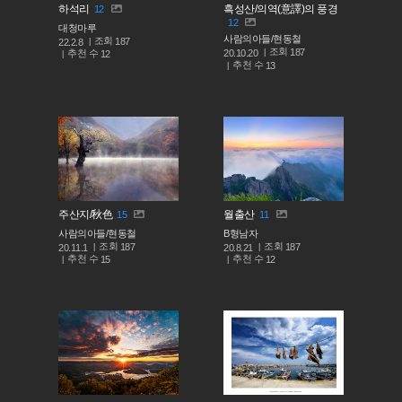
하석리
흑성산/의역(意譯)의 풍경
12
12
대청마루
사람의아들/현동철
조회
187
22.2.8
조회
187
추천 수
20.10.20
12
추천 수
13
주산지/秋色
월출산
15
11
사람의아들/현동철
B형남자
조회
조회
187
187
20.11.1
20.8.21
추천 수
추천 수
15
12