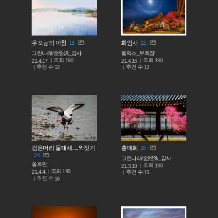
우포늪의 아침
화엄사
13
12
그린나래/金熙洙_감사
펠릭스_부회장
조회
조회
190
190
21.4.17
21.4.15
추천 수
추천 수
12
12
검은머리 물떼새.....짝짓기
홍매화
15
24
그린나래/金熙洙_감사
쏠트란
조회
190
21.3.19
조회
190
추천 수
21.4.4
15
추천 수
16