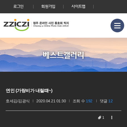
로그인
회원가입
사이트맵
베스트갤러리
연인 (가랑비가 내릴떄~)
호세김/김광식
2020.04.21 01:30
조회 수
192
댓글
12
1