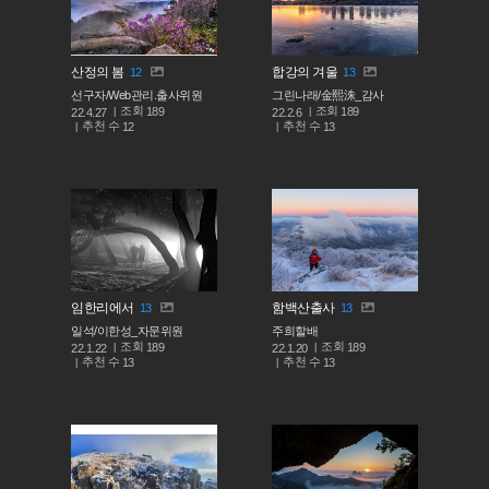
산정의 봄
합강의 겨울
12
13
선구자/Web관리.출사위원
그린나래/金熙洙_감사
조회
조회
189
189
22.4.27
22.2.6
추천 수
추천 수
12
13
임한리에서
함백산출사
13
13
일석/이한성_자문위원
주희할배
조회
조회
189
189
22.1.22
22.1.20
추천 수
추천 수
13
13