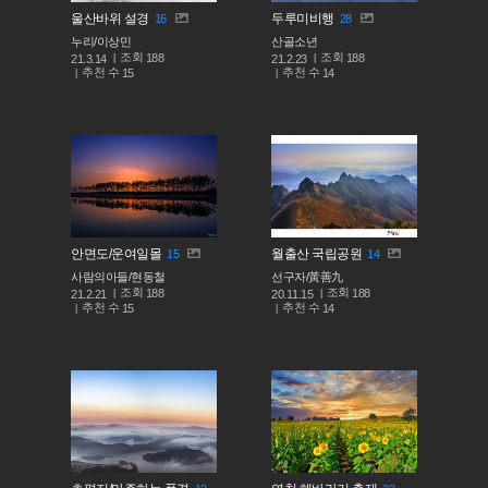
울산바위 설경
두루미비행
16
28
누리/이상민
산골소년
조회
조회
188
188
21.3.14
21.2.23
추천 수
추천 수
15
14
안면도/운여일몰
월출산 국립공원
15
14
사람의아들/현동철
선구자/黃善九
조회
조회
188
188
21.2.21
20.11.15
추천 수
추천 수
15
14