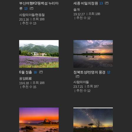
부산여행#2/동백섬 누리마
세종 비밀의정원
13
루
13
솔개
조회
188
19.12.27
사람의아들/현동철
추천 수
12
조회
188
20.1.16
추천 수
13
6월 정출
정북토성/반영의 풍경
16
12
용암鎔巖
사람의아들
조회
188
19.6.18
조회
187
추천 수
23.7.21
15
추천 수
12