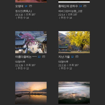
오랑대
황매산의 은하수
14
14
청도인(靑島人)
에버그린/이성환_고문
조회
조회
187
187
23.3.15
22.5.4
추천 수
추천 수
14
14
아름다움에는 ~~~
지난 가을
12
12
대청마루
대청마루
조회
조회
187
187
22.3.29
22.2.10
추천 수
추천 수
12
12