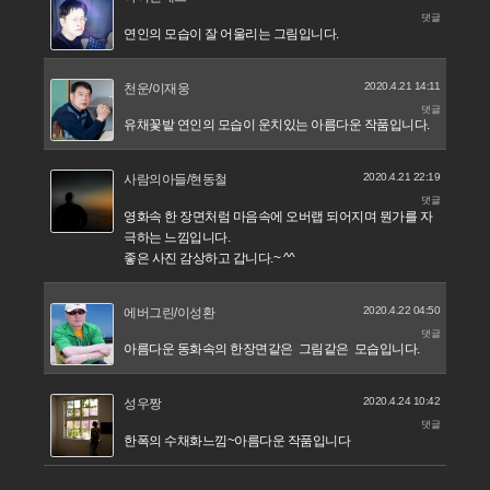
댓글
연인의 모습이 잘 어울리는 그림입니다.
2020.4.21 14:11
천운/이재웅
댓글
유채꽃밭 연인의 모습이 운치있는 아름다운 작품입니다.
2020.4.21 22:19
사람의아들/현동철
댓글
영화속 한 장면처럼 마음속에 오버랩 되어지며 뭔가를 자
극하는 느낌입니다.
좋은 사진 감상하고 갑니다.~ ^^
2020.4.22 04:50
에버그린/이성환
댓글
아름다운 동화속의 한장면같은 그림같은 모습입니다.
2020.4.24 10:42
성우짱
댓글
한폭의 수채화느낌~아름다운 작품입니다