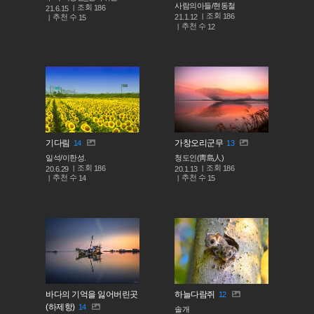
사람의아들/현동철
조회
186
21.6.15
조회
186
추천 수
21.1.12
15
추천 수
12
기다림
가창오리군무
14
13
일석/이한성.
청도인(靑島人)
조회
조회
186
186
20.6.29
20.1.13
추천 수
추천 수
14
15
바다의 기억을 잃어버린곳
하늘다람쥐
12
(하제항)
14
솔개