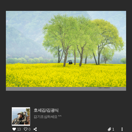
호세김/김광식
감기조심하세요 ^^
13
0
1