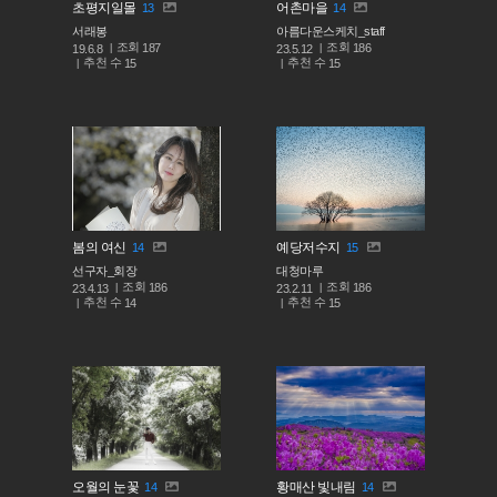
초평지일몰
어촌마을
13
14
서래봉
아름다운스케치_staff
조회
조회
187
186
19.6.8
23.5.12
추천 수
추천 수
15
15
봄의 여신
예당저수지
14
15
선구자_회장
대청마루
조회
조회
186
186
23.4.13
23.2.11
추천 수
추천 수
14
15
오월의 눈꽃
황매산 빛내림
14
14