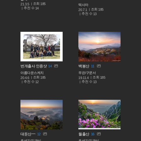
조회
185
21.3.5
떡사마
추천 수
14
조회
185
20.7.1
추천 수
13
번개출사 인증샷
백봉산
14
11
아름다운스케치
무은/구문서
조회
조회
185
185
20.4.6
19.11.4
추천 수
추천 수
12
13
대둔산~~
월출산
12
16
호세김/김광식
호세김/김광식