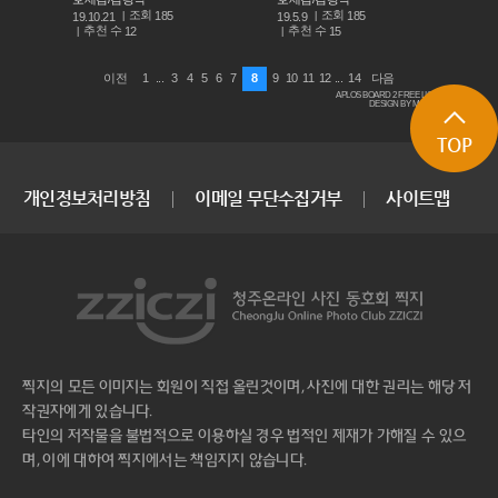
조회
조회
185
185
19.10.21
19.5.9
추천 수
추천 수
12
15
1
...
3
4
5
6
7
8
9
10
11
12
...
14
이전
다음
APLOS BOARD 2 FREE LICENSE
DESIGN BY MACARON
TOP
개인정보처리방침
이메일 무단수집거부
사이트맵
찍지의 모든 이미지는 회원이 직접 올린것이며, 사진에 대한 권리는 해당 저
작권자에게 있습니다.
타인의 저작물을 불법적으로 이용하실 경우 법적인 제재가 가해질 수 있으
며, 이에 대하여 찍지에서는 책임지지 않습니다.