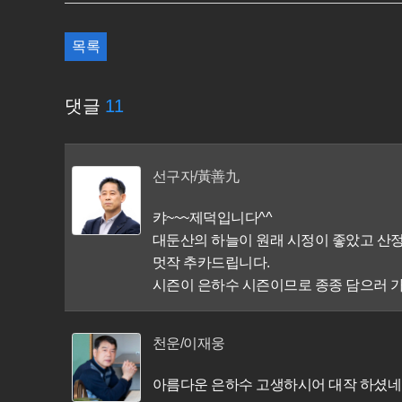
목록
댓글
11
선구자/黃善九
캬~~~제덕입니다^^
대둔산의 하늘이 원래 시정이 좋았고 산
멋작 추카드립니다.
시즌이 은하수 시즌이므로 종종 담으러 
천운/이재웅
아름다운 은하수 고생하시어 대작 하셨네