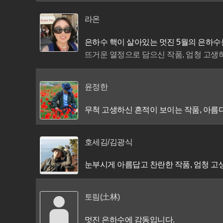
라온
은하수 핵이 살아있는 멋진 5월의 은하수
뜨거운 열정으로 담으신 작품, 엄청 고생
윤정한
무척 고생하신 흔적이 보이는 작품, 아
호세김/김광식
눈부시게 아름답고 찬란한 작품, 엄청 고생
토림(土林)
멋진 은하수에 감동입니다.