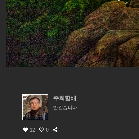
주희할배
반갑습니다.
12
0