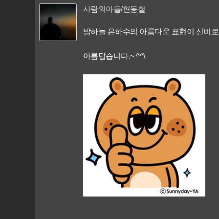
사람의아들/현동철
밤하늘 은하수의 아름다운 표현이 신비로
아름답습니다.~ ^^\