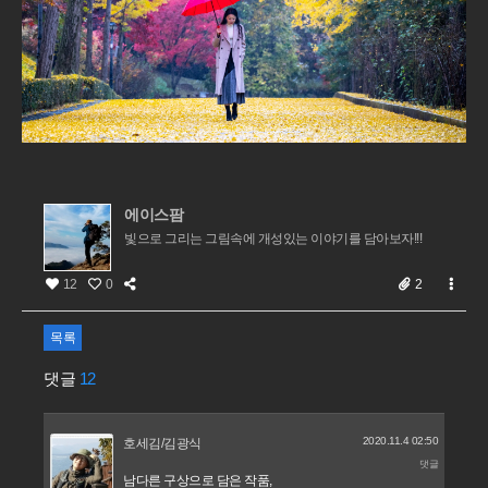
에이스팜
빛으로 그리는 그림속에 개성있는 이야기를 담아보자!!!
12
0
2
목록
댓글
12
2020.11.4 02:50
호세김/김광식
댓글
남다른 구상으로 담은 작품,