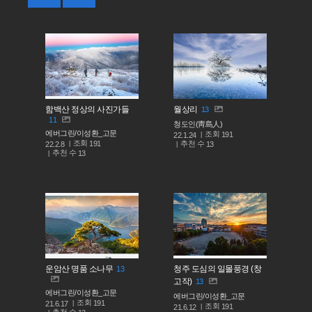
함백산 정상의 사진가들
월상리
13
11
청도인(靑島人)
에버그린/이성환_고문
조회
191
22.1.24
조회
191
추천 수
22.2.8
13
추천 수
13
운암산 명품 소나무
청주 도심의 일몰풍경 (창
13
고작)
13
에버그린/이성환_고문
에버그린/이성환_고문
조회
191
21.6.17
조회
191
21.6.12
추천 수