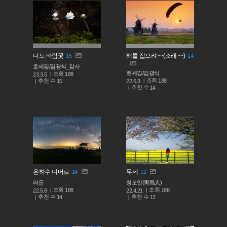
너도 바람꽃
해를 잡으려~~(소래~~)
15
14
호세김/김광식_감사
호세김/김광식
조회
188
23.3.5
조회
188
추천 수
22.6.3
15
추천 수
14
은하수 너머로
무제
14
12
라온
청도인(靑島人)
조회
조회
188
188
22.5.8
22.4.21
추천 수
추천 수
14
12