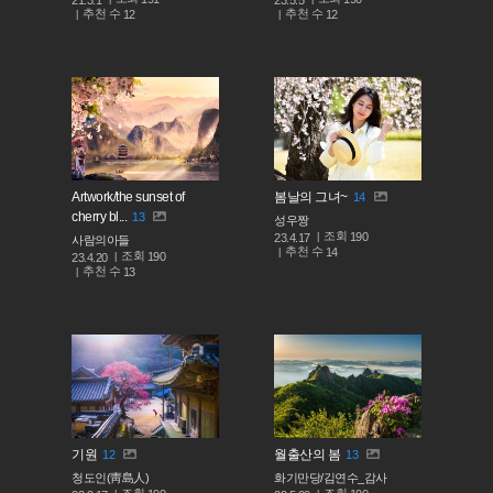
추천 수
추천 수
12
12
Artwork/the sunset of
봄날의 그녀~
14
cherry bl...
13
성우짱
조회
190
23.4.17
사람의아들
추천 수
14
조회
190
23.4.20
추천 수
13
기원
월출산의 봄
12
13
청도인(靑島人)
화기만당/김연수_감사
조회
조회