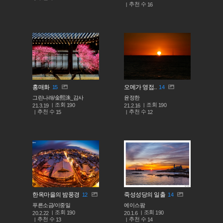
추천 수
16
홍매화
오메가 영접..
15
14
그린나래/金熙洙_감사
윤정한
조회
조회
190
190
21.3.19
21.2.16
추천 수
추천 수
15
12
한옥마을의 밤풍경
죽성성당의 일출
12
14
푸른소금/이중일
에이스팜
조회
조회
190
190
20.2.22
20.1.6
추천 수
추천 수
13
14