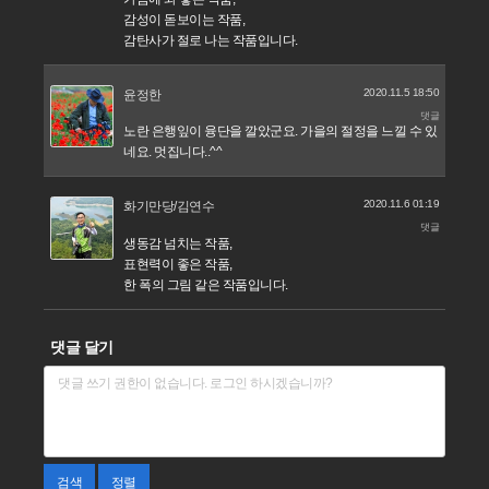
감성이 돋보이는 작품,
감탄사가 절로 나는 작품입니다.
2020.11.5 18:50
윤정한
댓글
노란 은행잎이 융단을 깔았군요. 가을의 절정을 느낄 수 있
네요. 멋집니다..^^
2020.11.6 01:19
화기만당/김연수
댓글
생동감 넘치는 작품,
표현력이 좋은 작품,
한 폭의 그림 같은 작품입니다.
댓글 달기
검색
정렬