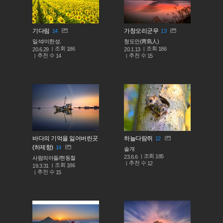
기다림
가창오리군무
14
13
일석/이한성.
청도인(靑島人)
조회
조회
186
186
20.6.29
20.1.13
추천 수
추천 수
14
15
바다의 기억을 잃어버린곳
하늘다람쥐
12
(하제항)
14
솔개
조회
185
23.6.6
사람의아들/현동철
추천 수
12
조회
186
19.3.31
추천 수
15