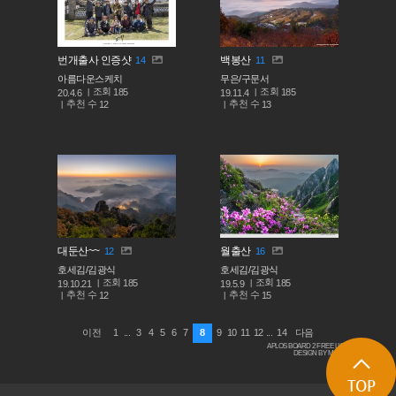
번개출사 인증샷
백봉산
14
11
아름다운스케치
무은/구문서
조회
조회
185
185
20.4.6
19.11.4
추천 수
추천 수
12
13
대둔산~~
월출산
12
16
호세김/김광식
호세김/김광식
조회
조회
185
185
19.10.21
19.5.9
추천 수
추천 수
12
15
1
...
3
4
5
6
7
8
9
10
11
12
...
14
이전
다음
APLOS BOARD 2 FREE LICENSE
DESIGN BY MACARON
TOP