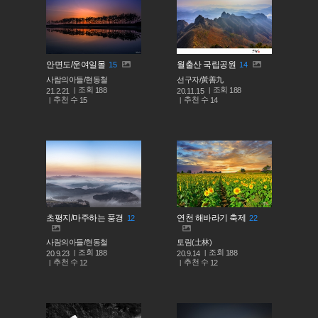
안면도/운여일몰
월출산 국립공원
15
14
사람의아들/현동철
선구자/黃善九
조회
조회
188
188
21.2.21
20.11.15
추천 수
추천 수
15
14
초평지/마주하는 풍경
연천 해바라기 축제
12
22
사람의아들/현동철
토림(土林)
조회
조회
188
188
20.9.23
20.9.14
추천 수
추천 수
12
12