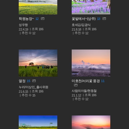
학원농장~
꽃밭에서~(상주)
12
13
성우짱
호세김/김광식
조회
조회
186
186
22.4.19
21.8.18
추천 수
추천 수
12
12
열정
미호천/서리꽃 풍경
15
11
누리/이상민_출사위원
사람의아들/현동철
조회
186
21.6.15
조회
186
추천 수
21.1.12
15
추천 수
12