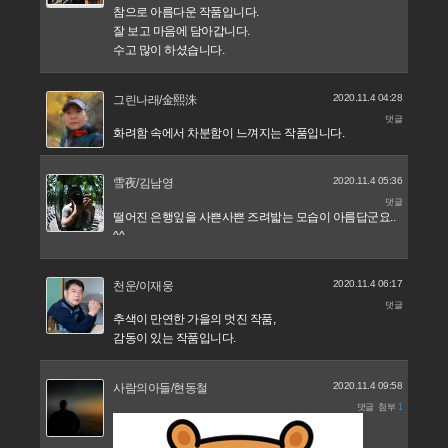
참으로 아름다운 작품입니다.
잘 보고 마음에 담아갑니다.
수고 많이 하셨습니다.
2020.11.4 04:28
그린나래/金熙洙
댓글
화려함 속에서 차분함이 느껴지는 작품입니다.
2020.11.4 05:36
雪夜/김남영
댓글
떨어진 은행잎을 사쁜사쁜 즈려밟는 모습이 아름답군요..
^^
2020.11.4 06:17
천운/이재웅
댓글
추색이 만연한 가을의 멋진 작품,
감동이 있는 작품입니다.
2020.11.4 09:58
사람의아들/현동철
댓글
첨부
1