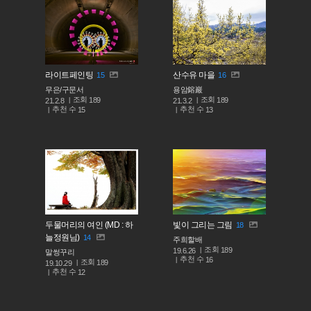
라이트페인팅
산수유 마을
15
16
무은/구문서
용암鎔巖
조회
조회
189
189
21.2.8
21.3.2
추천 수
추천 수
15
13
두물머리의 여인 (MD : 하
빛이 그리는 그림
18
늘정원님)
14
주희할배
조회
189
19.6.26
말썽꾸리
추천 수
16
조회
189
19.10.29
추천 수
12