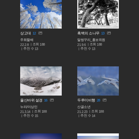
상고대
흑백의 소나무
12
13
주희할배
말썽꾸리_홍보위원
조회
조회
188
188
22.2.8
21.9.6
추천 수
추천 수
13
13
울산바위 설경
두루미비행
16
28
누리/이상민
산골소년
조회
조회
188
188
21.3.14
21.2.23
추천 수
추천 수
15
14