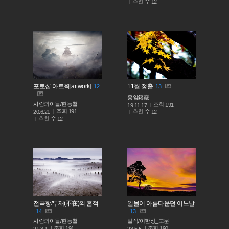
추천 수
12
포토샵 아트웍[artwork]
11월 정출
12
13
용암鎔巖
사람의아들/현동철
조회
191
19.11.17
조회
191
추천 수
20.6.21
12
추천 수
12
전곡항/부재(不在)의 흔적
일몰이 아름다운던 어느날
14
13
사람의아들/현동철
일석/이한성_고문
조회
조회
191
190
21.3.1
23.5.5