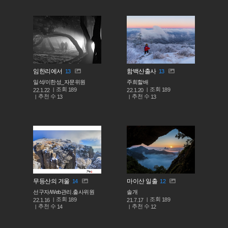
임한리에서
함백산출사
13
13
일석/이한성_자문위원
주희할배
조회
조회
189
189
22.1.22
22.1.20
추천 수
추천 수
13
13
무등산의 겨울
마이산 일출
14
12
선구자/Web관리.출사위원
솔개
조회
조회
189
189
22.1.16
21.7.17
추천 수
추천 수
14
12