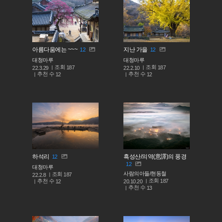
아름다움에는 ~~~
지난 가을
12
12
대청마루
대청마루
조회
조회
187
187
22.3.29
22.2.10
추천 수
추천 수
12
12
하석리
흑성산/의역(意譯)의 풍경
12
12
대청마루
사람의아들/현동철
조회
187
22.2.8
조회
187
추천 수
20.10.20
12
추천 수
13