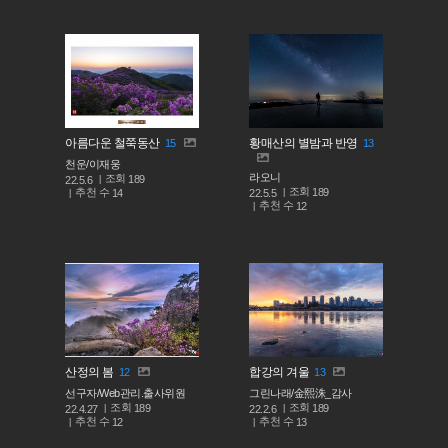
아름다운 철쭉동산
황매산의 별밤과 반영
15
13
천운/이재웅
라오니
조회
189
22.5.6
조회
189
추천 수
22.5.5
14
추천 수
12
산정의 봄
합강의 겨울
12
13
선구자/Web관리.출사위원
그린나래/金熙洙_감사
조회
조회
189
189
22.4.27
22.2.6
추천 수
추천 수
12
13