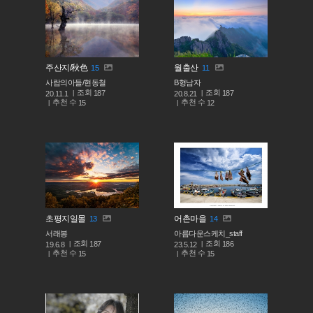
주산지/秋色
월출산
15
11
사람의아들/현동철
B형남자
조회
조회
187
187
20.11.1
20.8.21
추천 수
추천 수
15
12
초평지일몰
어촌마을
13
14
서래봉
아름다운스케치_staff
조회
조회
187
186
19.6.8
23.5.12
추천 수
추천 수
15
15