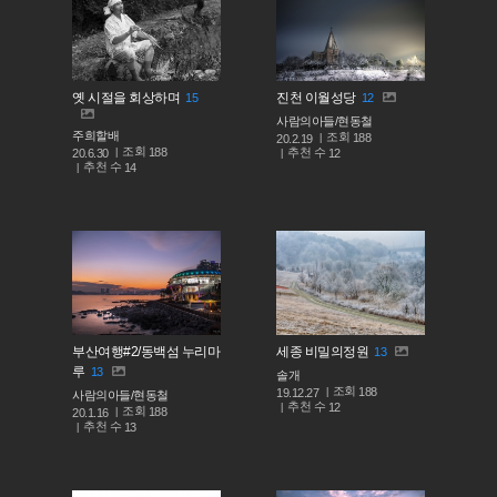
옛 시절을 회상하며
진천 이월성당
15
12
사람의아들/현동철
주희할배
조회
188
20.2.19
조회
188
추천 수
20.6.30
12
추천 수
14
부산여행#2/동백섬 누리마
세종 비밀의정원
13
루
13
솔개
조회
188
19.12.27
사람의아들/현동철
추천 수
12
조회
188
20.1.16
추천 수
13