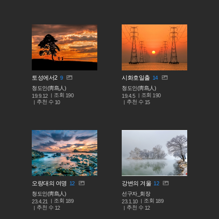
토성에서2
시화호일출
9
14
청도인(靑島人)
청도인(靑島人)
조회
조회
190
190
19.9.12
19.4.5
추천 수
추천 수
10
15
오랑대의 여명
강변의 겨울
12
12
청도인(靑島人)
선구자_회장
조회
조회
189
189
23.4.21
23.1.10
추천 수
추천 수
12
12