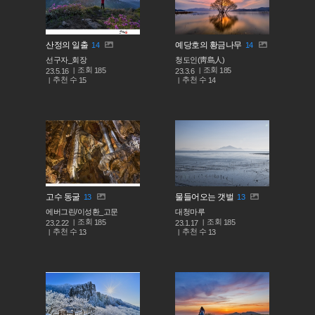
산정의 일출
예당호의 황금나무
14
14
선구자_회장
청도인(靑島人)
조회
조회
185
185
23.5.16
23.3.6
추천 수
추천 수
15
14
고수 동굴
물들어오는 갯벌
13
13
에버그린/이성환_고문
대청마루
조회
조회
185
185
23.2.22
23.1.17
추천 수
추천 수
13
13