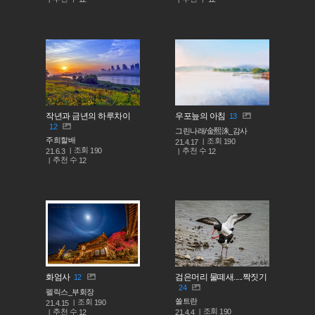
작년과 금년의 하루차이
우포늪의 아침
13
12
그린나래/金熙洙_감사
주희할배
조회
190
21.4.17
조회
190
추천 수
21.6.3
12
추천 수
12
화엄사
검은머리 물떼새.....짝짓기
12
24
펠릭스_부회장
쏠트란
조회
190
21.4.15
조회
190
추천 수
21.4.4
12