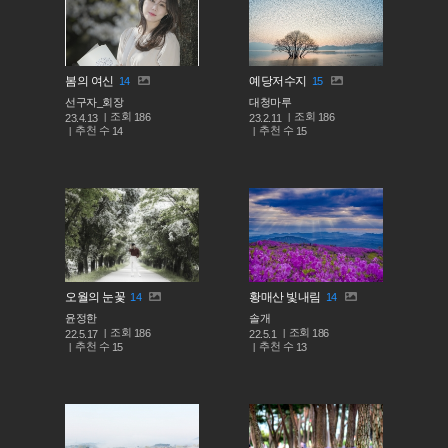
봄의 여신
예당저수지
14
15
선구자_회장
대청마루
조회
조회
186
186
23.4.13
23.2.11
추천 수
추천 수
14
15
오월의 눈꽃
황매산 빛내림
14
14
윤정한
솔개
조회
조회
186
186
22.5.17
22.5.1
추천 수
추천 수
15
13