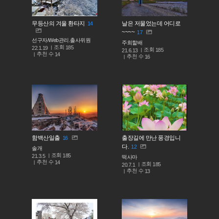
무등산의 겨울 환타지
날은 저물었는데 어디로
14
~~~~
17
선구자/Web관리.출사위원
주희할배
조회
185
22.1.19
조회
185
21.6.13
추천 수
14
추천 수
16
함백산일출
출장길에 만난 풍경입니
16
다.
12
솔개
조회
185
21.3.5
떡사마
추천 수
14
조회
185
20.7.1
추천 수
13