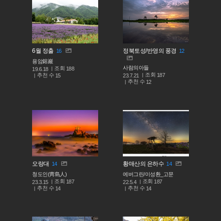
6월 정출
정북토성/반영의 풍경
16
12
용암鎔巖
사람의아들
조회
188
19.6.18
조회
187
추천 수
23.7.21
15
추천 수
12
오랑대
황매산의 은하수
14
14
청도인(靑島人)
에버그린/이성환_고문
조회
조회
187
187
23.3.15
22.5.4
추천 수
추천 수
14
14