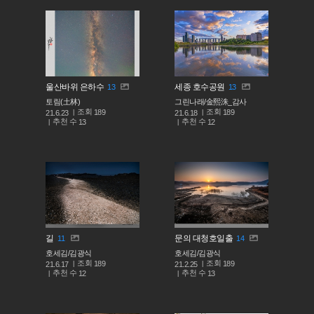
울산바위 은하수
세종 호수공원
13
13
토림(土林)
그린나래/金熙洙_감사
조회
조회
189
189
21.6.23
21.6.18
추천 수
추천 수
13
12
길
문의 대청호일출
11
14
호세김/김광식
호세김/김광식
조회
조회
189
189
21.6.17
21.2.25
추천 수
추천 수
12
13