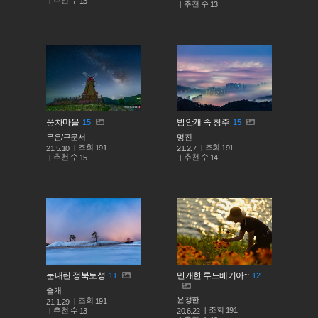
13
추천 수
13
풍차마을
밤안개 속 청주
15
15
무은/구문서
명진
조회
조회
191
191
21.5.10
21.2.7
추천 수
추천 수
15
14
눈내린 정북토성
만개한 루드베키아~
11
12
솔개
윤정한
조회
191
21.1.29
조회
191
추천 수
20.6.22
13