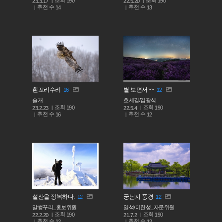
190
190
23.3.17
22.5.20
추천 수
추천 수
14
13
흰꼬리수리
별 보면서~~
16
12
솔개
호세김/김광식
조회
조회
190
190
23.2.23
22.5.4
추천 수
추천 수
16
12
설산을 정복하다.
궁남지 풍경
12
12
말썽꾸리_홍보위원
일석/이한성_자문위원
조회
조회
190
190
22.2.20
21.7.2
추천 수
추천 수
12
12