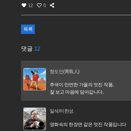
12
0
목록
댓글
12
청도인(靑島人)
추색이 만연한 가을의 멋진 작품,
잘 보고 마음에 담아갑니다.
일석/이한성.
영화속의 한장면 같은 멋진 작품입니다