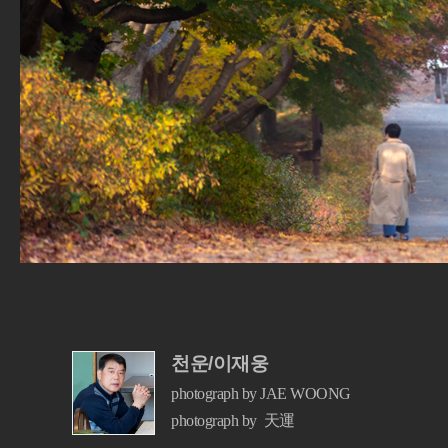
천운/이재웅
photograph by JAE WOONG
photograph by 天運