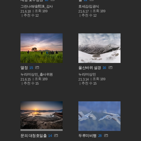
그린나래/金熙洙_감사
호세김/김광식
조회
조회
189
189
21.6.18
21.6.17
추천 수
추천 수
12
12
열정
울산바위 설경
15
16
누리/이상민_출사위원
누리/이상민
조회
조회
189
189
21.6.15
21.3.14
추천 수
추천 수
15
15
문의 대청호일출
두루미비행
14
28