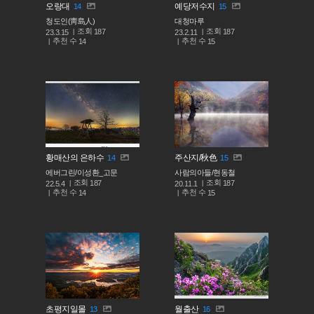
오랑대
예당저수지
14
15
청도인(靑島人)
대청마루
조회
조회
187
187
23.3.15
23.2.11
추천 수
추천 수
14
15
황매산의 은하수
주산지/秋色
14
15
에버그린/이성환_고문
사람의아들/현동철
조회
조회
187
187
22.5.4
20.11.1
추천 수
추천 수
14
15
초평지일몰
월출산
13
16