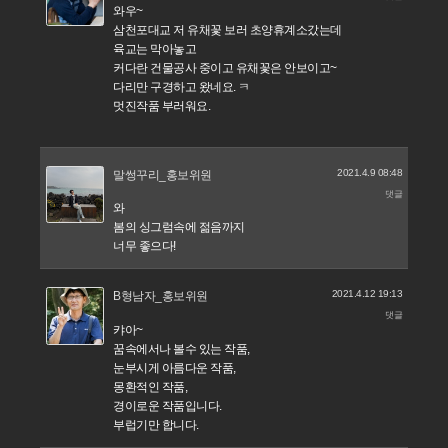
와우~
삼천포대교 저 유채꽃 보러 초양휴계소갔는데
육교는 막아놓고
커다란 건물공사 중이고 유채꽃은 안보이고~
다리만 구경하고 왔네요. ㅋ
멋진작품 부러워요.
2021.4.9 08:48
말썽꾸리_홍보위원
댓글
와
봄의 싱그럼속에 젊음까지
너무 좋으다!
2021.4.12 19:13
B형남자_홍보위원
댓글
캬아~
꿈속에서나 볼수 있는 작품,
눈부시게 아름다운 작품,
몽환적인 작품,
경이로운 작품입니다.
부럽기만 합니다.