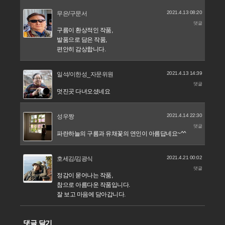
2021.4.13 08:20
무은/구문서
댓글
구름이 환상적인 작품,
발품으로 담은 작품,
편안히 감상합니다.
2021.4.13 14:39
일석/이한성_자문위원
댓글
멋진곳 다녀오셨네요
2021.4.14 22:30
성우짱
댓글
파란하늘의 구름과 유채꽃의 연인이 아름답네요~^^
2021.4.21 00:02
호세김/김광식
댓글
정감이 묻어나는 작품,
참으로 아름다운 작품입니다.
잘 보고 마음에 담아갑니다.
댓글 달기