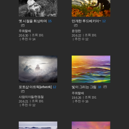
옛 시절을 회상하며
만개한 루드베키아~
15
12
주희할배
윤정한
조회
조회
191
191
20.6.30
20.6.22
추천 수
추천 수
14
12
포토샵 아트웍[artwork]
빛이 그리는 그림
12
18
주희할배
사람의아들/현동철
조회
191
19.6.26
조회
191
추천 수
20.6.21
16
추천 수
12