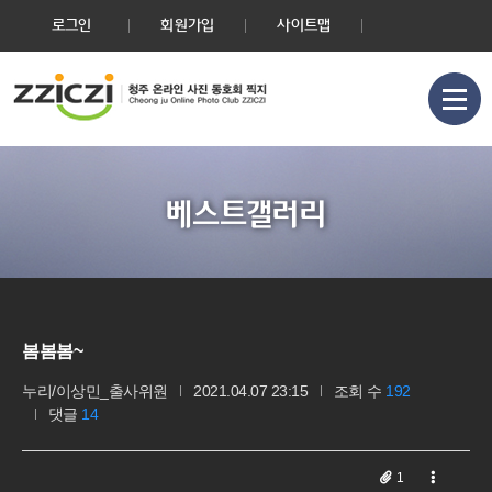
로그인
회원가입
사이트맵
베스트갤러리
봄봄봄~
누리/이상민_출사위원
2021.04.07 23:15
조회 수
192
댓글
14
1