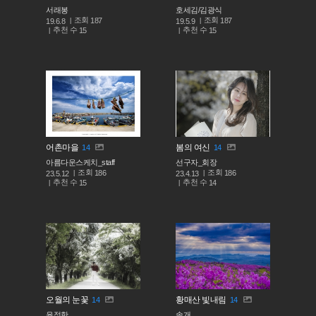
서래봉
호세김/김광식
조회
조회
187
187
19.6.8
19.5.9
추천 수
추천 수
15
15
어촌마을
봄의 여신
14
14
아름다운스케치_staff
선구자_회장
조회
조회
186
186
23.5.12
23.4.13
추천 수
추천 수
15
14
오월의 눈꽃
황매산 빛내림
14
14
윤정한
솔개