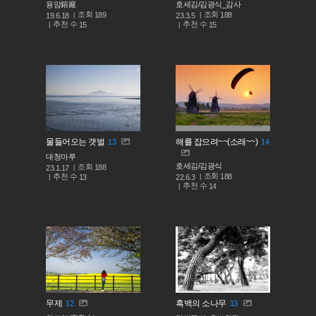
용암鎔巖
호세김/김광식_감사
조회
조회
189
188
19.6.18
23.3.5
추천 수
추천 수
15
15
물들어오는 갯벌
해를 잡으려~~(소래~~)
13
14
대청마루
호세김/김광식
조회
188
23.1.17
조회
188
추천 수
22.6.3
13
추천 수
14
무제
흑백의 소나무
12
13