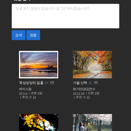
검색
정렬
죽성성당의 일출
가을 산책
14
11
에이스팜
화기만당/김연수
조회
조회
192
192
20.1.6
19.11.18
추천 수
추천 수
14
12