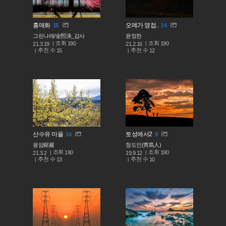
홍매화
오메가 영접..
15
14
그린나래/金熙洙_감사
윤정한
조회
조회
190
190
21.3.19
21.2.16
추천 수
추천 수
15
12
산수유 마을
토성에서2
16
9
용암鎔巖
청도인(靑島人)
조회
조회
190
190
21.3.2
19.9.12
추천 수
추천 수
13
10