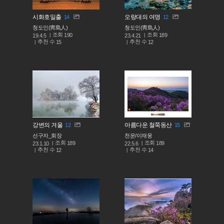
시화호일출
오랑대의 여명
14
12
청도인(靑島人)
청도인(靑島人)
조회
조회
190
189
19.4.5
23.4.21
추천 수
추천 수
15
12
강변의 겨울
아름다운 철쭉동산
12
15
선구자_회장
천운/이재웅
조회
조회
189
189
23.1.10
22.5.6
추천 수
추천 수
12
14