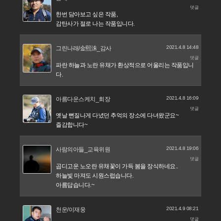
댓글
한번 담아보고 싶은 작품,
감탄사가 절로 나는 작품입니다.
2021.4.8 14:48
그린나래/金熙洙_감사
댓글
파란 하늘과 노란 유채가 환상적으로 어울리는 작품입니
다.
2021.4.8 16:09
아름다운스케치_회장
댓글
옛날 뻔질나게 다녔던 추억의 장소에 다녀왔군요~
즐감합니다~
2021.4.8 19:06
사람의아들_교육위원
댓글
곱디고운 노오란 유채꽃이 가득 봄을 장식하네요..
하늘빛 마져도 시원스럽습니다.
아름답습니다.~
2021.4.9 08:21
천운/이재웅
댓글