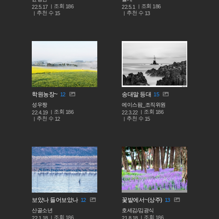
조회
조회
186
186
22.5.17
22.5.1
추천 수
추천 수
15
13
학원농장~
송대말 등대
12
15
성우짱
에이스팜_조직위원
조회
조회
186
186
22.4.19
22.3.22
추천 수
추천 수
12
15
보았나 들어보았나
꽃밭에서~(상주)
12
13
산골소년
호세김/김광식
조회
조회
186
186
22.1.18
21.8.18