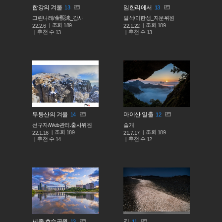
합강의 겨울
임한리에서
13
13
그린나래/金熙洙_감사
일석/이한성_자문위원
조회
조회
189
189
22.2.6
22.1.22
추천 수
추천 수
13
13
무등산의 겨울
마이산 일출
14
12
선구자/Web관리.출사위원
솔개
조회
조회
189
189
22.1.16
21.7.17
추천 수
추천 수
14
12
세종 호수공원
길
13
11