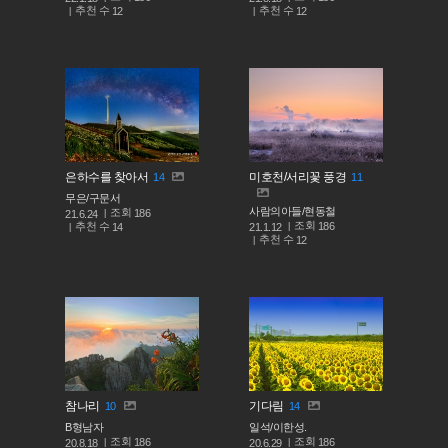
추천 수
추천 수
12
12
은하수를 찾아서
미호천/서리꽃 풍경
14
11
무은/구문서
사람의아들/현동철
조회
186
21.6.24
조회
186
추천 수
21.1.12
14
추천 수
12
참나리
기다림
10
14
B형남자
일석/이한성.
조회
조회
186
186
20.8.18
20.6.29