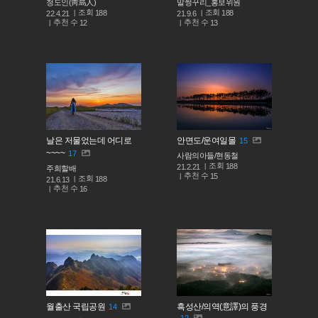
청도인(靑島人)
말썽꾸리_홍보위원
조회
조회
188
188
22.4.21
21.9.6
추천 수
추천 수
12
13
날은 저물었는데 어디로
안면도/운여일몰
15
~~~~
17
사람의아들/현동철
조회
188
21.2.21
주희할배
추천 수
15
조회
188
21.6.13
추천 수
16
월출산 국립공원
흑성산/의역(意譯)의 풍경
14
12