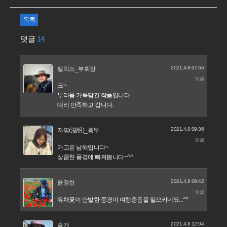
목록
댓글
14
2021.4.8 07:56
펠릭스_부회장
댓글
크~
부러움 가득담긴 작품입니다.
대리 만족하고 갑니다.
2021.4.8 09:36
자명(滋明)_총무
댓글
가고픈 남해입니다~
상큼한 풍경에 빠져봅니다~^^
2021.4.8 09:42
윤정한
댓글
유채꽃이 만발한 풍경이 여행충동을 일으키네요...^^
2021.4.8 12:04
솔개