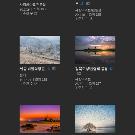
루
13
사람의아들/현동철
조회
188
20.2.19
사람의아들/현동철
추천 수
12
조회
188
20.1.16
추천 수
13
세종 비밀의정원
정북토성/반영의 풍경
13
12
솔개
사람의아들
조회
188
19.12.27
조회
187
추천 수
23.7.21
12
추천 수
12