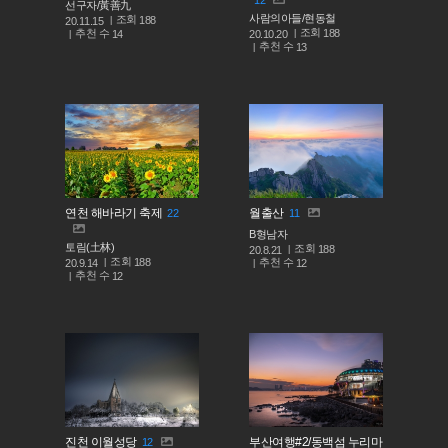
선구자/黃善九
사람의아들/현동철
조회
188
20.11.15
조회
188
추천 수
20.10.20
14
추천 수
13
연천 해바라기 축제
월출산
22
11
B형남자
토림(土林)
조회
188
20.8.21
조회
188
추천 수
20.9.14
12
추천 수
12
진천 이월성당
부산여행#2/동백섬 누리마
12