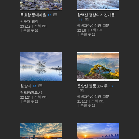
묵호항 등대마을
함백산 정상의 사진가들
17
11
선구자_회장
에버그린/이성환_고문
조회
191
23.2.19
조회
191
추천 수
22.2.8
16
추천 수
13
월상리
운암산 명품 소나무
13
13
청도인(靑島人)
에버그린/이성환_고문
조회
191
22.1.24
조회
191
추천 수
21.6.17
13
추천 수
13