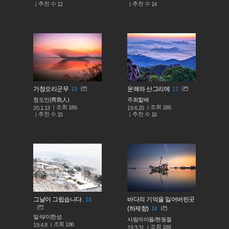
추천 수
추천 수
12
14
가창오리군무
운해와 산그리메
13
17
청도인(靑島人)
주희할배
조회
조회
186
186
20.1.13
19.6.20
추천 수
추천 수
15
16
그날이 그립습니다.
바다의 기억을 잃어버린곳
15
(하제항)
14
일석/이한성.
사람의아들/현동철
조회
186
19.4.8
조회
186
19.3.31