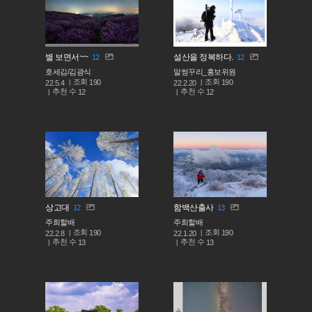
별 보면서~~
설산을 정복하다.
12
12
호세김/김광식
말썽꾸리_홍보위원
조회
조회
190
190
22.5.4
22.2.20
추천 수
추천 수
12
12
상고대
함백산출사
12
13
주희할배
주희할배
조회
조회
190
190
22.2.8
22.1.20
추천 수
추천 수
13
13