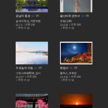
궁남지 풍경
울산바위 은하수
12
13
일석/이한성_자문위원
토림(土林)
조회
조회
190
190
21.7.2
21.6.23
추천 수
추천 수
12
13
우포늪의 아침
화엄사
13
12
그린나래/金熙洙_감사
펠릭스_부회장
조회
조회
190
190
21.4.17
21.4.15
추천 수
추천 수
12
12