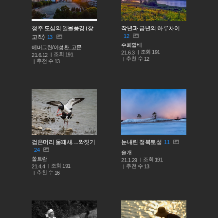
청주 도심의 일몰풍경 (창
작년과 금년의 하루차이
12
고작)
13
주희할배
에버그린/이성환_고문
조회
191
21.6.3
조회
191
21.6.12
추천 수
12
추천 수
13
검은머리 물떼새.....짝짓기
눈내린 정북토성
11
24
솔개
쏠트란
조회
191
21.1.29
조회
191
추천 수
21.4.4
13
추천 수
16