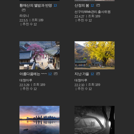
황매산의 별밤과 반영
산정의 봄
13
12
선구자/Web관리.출사위원
라오니
조회
189
22.4.27
조회
189
추천 수
22.5.5
12
추천 수
12
아름다움에는 ~~~
지난 가을
12
12
대청마루
대청마루
조회
조회
189
189
22.3.29
22.2.10
추천 수
추천 수
12
12