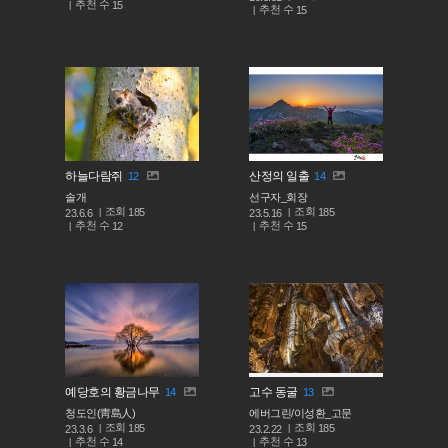
추천 수
15
추천 수
15
하늘다람쥐
산정의 일출
12
14
솔개
선구자_회장
조회
조회
185
185
23.6.6
23.5.16
추천 수
추천 수
12
15
예당호의 황금나무
고수 동굴
14
13
청도인(靑島人)
에버그린/이성환_고문
조회
조회
185
185
23.3.6
23.2.22
추천 수
추천 수
14
13