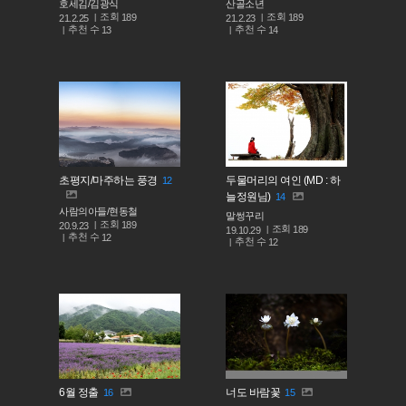
호세김/김광식
산골소년
조회
조회
189
189
21.2.25
21.2.23
추천 수
추천 수
13
14
초평지/마주하는 풍경
두물머리의 여인 (MD : 하
12
늘정원님)
14
사람의아들/현동철
말썽꾸리
조회
189
20.9.23
조회
189
19.10.29
추천 수
12
추천 수
12
6월 정출
너도 바람꽃
16
15