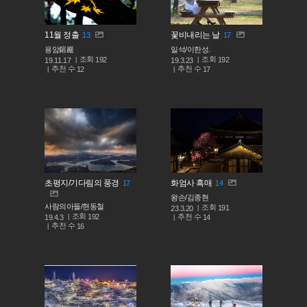
11월 정출
꽃비내리는 날
13
17
용암鎔巖
일석/이한성.
조회
조회
192
192
19.11.17
19.3.23
추천 수
추천 수
12
17
초평지/기다림의 풍경
화엄사 흑매
17
14
왕손/김종현
사람의아들/현동철
조회
191
23.3.20
조회
192
추천 수
19.4.3
14
추천 수
16