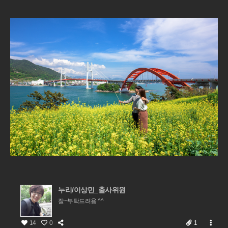
누리/이상민_출사위원
잘~부탁드려용 ^^
14
0
1