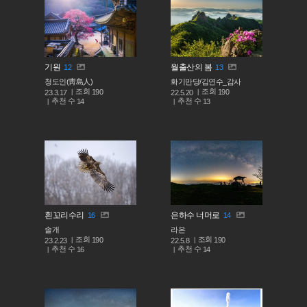
기원
월출산의 봄
12
13
청도인(靑島人)
화기만당/김연수_감사
조회
조회
190
190
23.3.17
22.5.20
추천 수
추천 수
14
13
흰꼬리수리
은하수 너머로
16
14
솔개
라온
조회
조회
190
190
23.2.23
22.5.8
추천 수
추천 수
16
14