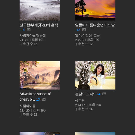
전곡항/부재(不在)의 흔적
일몰이 아름다운던 어느날
14
13
사람의아들/현동철
일석/이한성_고문
조회
조회
191
190
21.3.1
23.5.5
추천 수
추천 수
12
12
Artwork/the sunset of
봄날의 그녀~
14
cherry bl...
13
성우짱
조회
190
23.4.17
사람의아들
추천 수
14
조회
190
23.4.20
추천 수
13