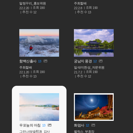
말썽꾸리_홍보위원
주희할배
조회
조회
190
190
22.2.20
22.2.8
추천 수
추천 수
12
13
함백산출사
궁남지 풍경
13
12
주희할배
일석/이한성_자문위원
조회
조회
190
190
22.1.20
21.7.2
추천 수
추천 수
13
12
우포늪의 아침
화엄사
13
12
그린나래/金熙洙_감사
펠릭스_부회장