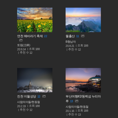
연천 해바라기 축제
월출산
22
11
B형남자
토림(土林)
조회
188
20.8.21
조회
188
추천 수
20.9.14
12
추천 수
12
진천 이월성당
부산여행#2/동백섬 누리마
12
루
13
사람의아들/현동철
조회
188
20.2.19
사람의아들/현동철
추천 수
12
조회
188
20.1.16
추천 수
13