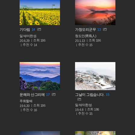
기다림
가창오리군무
14
13
일석/이한성.
청도인(靑島人)
조회
조회
186
186
20.6.29
20.1.13
추천 수
추천 수
14
15
운해와 산그리메
그날이 그립습니다.
17
15
주희할배
일석/이한성.
조회
186
19.6.20
조회
186
추천 수
19.4.8
16
추천 수
15