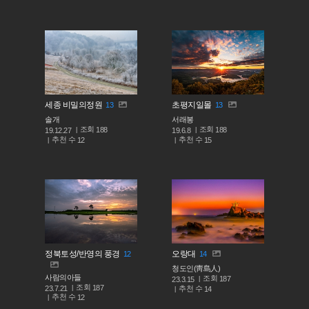
세종 비밀의정원
초평지일몰
13
13
솔개
서래봉
조회
조회
188
188
19.12.27
19.6.8
추천 수
추천 수
12
15
정북토성/반영의 풍경
오랑대
12
14
청도인(靑島人)
사람의아들
조회
187
23.3.15
조회
187
추천 수
23.7.21
14
추천 수
12