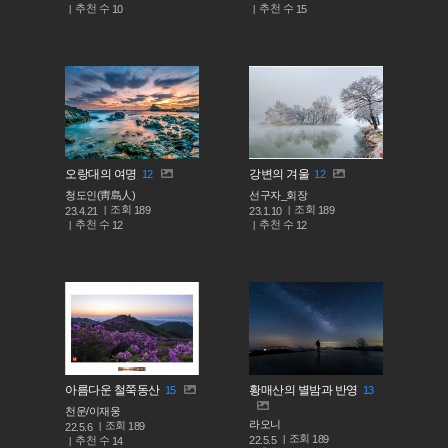
추천 수
추천 수
10
15
오랑대의 여명
강변의 겨울
12
12
청도인(靑島人)
선구자_회장
조회
조회
189
189
23.4.21
23.1.10
추천 수
추천 수
12
12
아름다운 철쭉동산
황매산의 별밤과 반영
15
13
천운/이재웅
라오니
조회
189
22.5.6
조회
189
추천 수
22.5.5
14