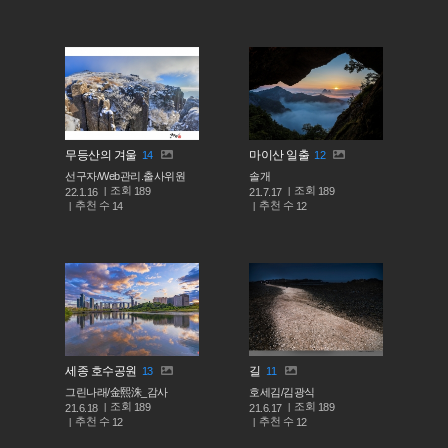
무등산의 겨울
마이산 일출
14
12
선구자/Web관리.출사위원
솔개
조회
조회
189
189
22.1.16
21.7.17
추천 수
추천 수
14
12
세종 호수공원
길
13
11
그린나래/金熙洙_감사
호세김/김광식
조회
조회
189
189
21.6.18
21.6.17
추천 수
추천 수
12
12