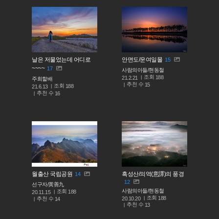
날은 저물었는데 어디로
안면도/운여일몰
15
~~~~
17
사람의아들/현동철
조회
188
21.2.21
주희할배
추천 수
15
조회
188
21.6.13
추천 수
16
월출산 국립공원
흑성산/의역(意譯)의 풍경
14
12
선구자/黃善九
사람의아들/현동철
조회
188
20.11.15
조회
188
추천 수
20.10.20
14
추천 수
13