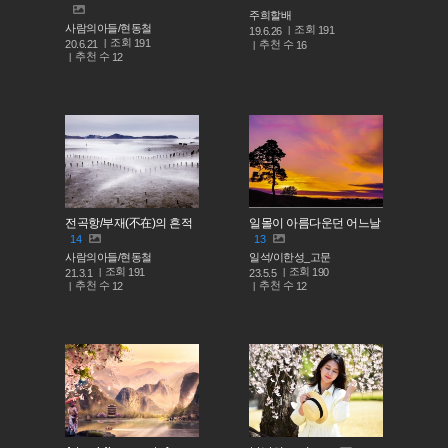
주희할배
사람의아들/현동철
조회
191
19.6.26
조회
191
추천 수
20.6.21
16
추천 수
12
전곡항/부재(不在)의 흔적
일몰이 아름다운던 어느날
14
13
사람의아들/현동철
일석/이한성_고문
조회
조회
191
190
21.3.1
23.5.5
추천 수
추천 수
12
12