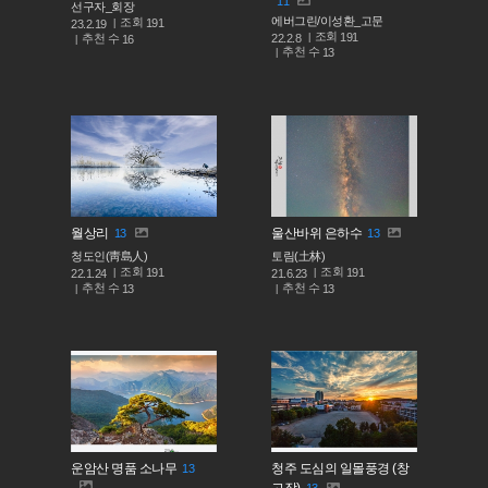
11
선구자_회장
에버그린/이성환_고문
조회
191
23.2.19
조회
191
추천 수
22.2.8
16
추천 수
13
월상리
울산바위 은하수
13
13
청도인(靑島人)
토림(土林)
조회
조회
191
191
22.1.24
21.6.23
추천 수
추천 수
13
13
운암산 명품 소나무
청주 도심의 일몰풍경 (창
13