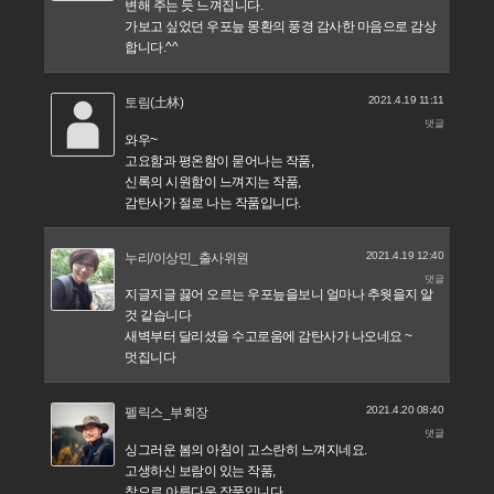
변해 주는 듯 느껴집니다.
가보고 싶었던 우포늪 몽환의 풍경 감사한 마음으로 감상
합니다.^^
2021.4.19 11:11
토림(土林)
댓글
와우~
고요함과 평온함이 묻어나는 작품,
신록의 시원함이 느껴지는 작품,
감탄사가 절로 나는 작품입니다.
2021.4.19 12:40
누리/이상민_출사위원
댓글
지글지글 끓어 오르는 우포늪을보니 얼마나 추웟을지 알
것 같습니다
새벽부터 달리셨을 수고로움에 감탄사가 나오네요 ~
멋집니다
2021.4.20 08:40
펠릭스_부회장
댓글
싱그러운 봄의 아침이 고스란히 느껴지네요.
고생하신 보람이 있는 작품,
참으로 아름다운 작품입니다.