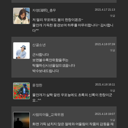
2021.4.17 21:13
자명(滋明)_총무
댓글
저 멀리 우포에도 봄이 한창이겠죠~
물안개 가득한 풍경보며 하루를 마무리합니다~ 감사합니
다^^
2021.4.18 07:39
산골소년
댓글
근사합니다
보면볼수록안위함을주는
탁월하신시선을담으셨읍니다
박수보내드립니다
2021.4.18 16:11
윤정한
댓글
물안개가 살짝 깔린 우포늪에도 초록의 신록이 한창이군
요...^^
2021.4.18 19:07
사람의아들_교육위원
댓글
화면 가득 넘치지 않은 절제와 어울림이 작품의 감동을 재