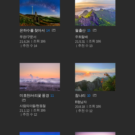
은하수를 찾아서
월출산
14
15
무은/구문서
주희할배
조회
조회
186
186
21.6.24
21.5.31
추천 수
추천 수
14
13
미호천/서리꽃 풍경
참나리
11
10
B형남자
사람의아들/현동철
조회
186
20.8.18
조회
186
추천 수
21.1.12
12
추천 수
12