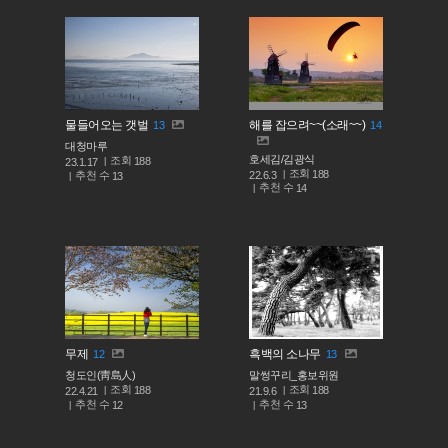
물들어오는 갯벌
해를 잡으려~~(소래~~)
13
14
대청마루
호세김/김광식
조회
188
23.1.17
조회
188
추천 수
22.6.3
13
추천 수
14
무제
흑백의 소나무
12
13
청도인(靑島人)
말썽꾸리_홍보위원
조회
조회
188
188
22.4.21
21.9.6
추천 수
추천 수
12
13