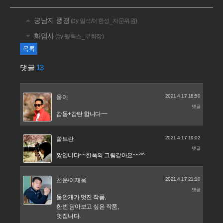
궁남지 풍경
(by 일석/이한성_자문위원)
화엄사
(by 펠릭스_부회장)
목록
댓글
13
2021.4.17 18:50
웅이
댓글
감동+감탄 합니다~~
2021.4.17 19:02
쏠트란
댓글
짱입니다~~힌폭의 그림같아요~~^^
2021.4.17 21:10
천운/이재웅
댓글
물안개가 멋진 작품,
한번 담아보고 싶은 작품,
멋집니다.