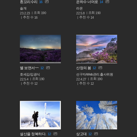
흰꼬리수리
은하수 너머로
16
14
솔개
라온
조회
조회
190
190
23.2.23
22.5.8
추천 수
추천 수
16
14
별 보면서~~
산정의 봄
12
12
호세김/김광식
선구자/Web관리.출사위원
조회
조회
190
190
22.5.4
22.4.27
추천 수
추천 수
12
12
설산을 정복하다.
상고대
12
12