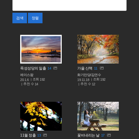
검색
정렬
죽성성당의 일출
가을 산책
14
11
에이스팜
화기만당/김연수
조회
조회
192
192
20.1.6
19.11.18
추천 수
추천 수
14
12
11월 정출
꽃비내리는 날
13
17