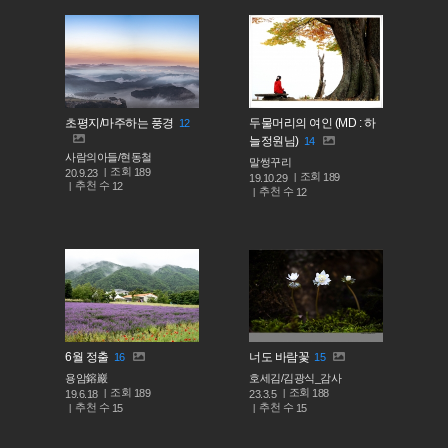
초평지/마주하는 풍경
두물머리의 여인 (MD : 하
12
늘정원님)
14
사람의아들/현동철
말썽꾸리
조회
189
20.9.23
조회
189
19.10.29
추천 수
12
추천 수
12
6월 정출
너도 바람꽃
16
15
용암鎔巖
호세김/김광식_감사
조회
조회
189
188
19.6.18
23.3.5
추천 수
추천 수
15
15