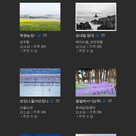
학원농장~
송대말 등대
12
15
성우짱
에이스팜_조직위원
조회
조회
186
186
22.4.19
22.3.22
추천 수
추천 수
12
15
보았나 들어보았나
꽃밭에서~(상주)
12
13
산골소년
호세김/김광식
조회
조회
186
186
22.1.18
21.8.18
추천 수
추천 수
12
12