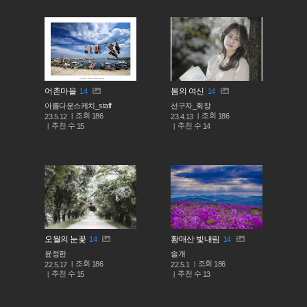
어촌마을
봄의 여신
14
14
아름다운스케치_staff
선구자_회장
조회
조회
186
186
23.5.12
23.4.13
추천 수
추천 수
15
14
오월의 눈꽃
황매산 빛내림
14
14
윤정한
솔개
조회
조회
186
186
22.5.17
22.5.1
추천 수
추천 수
15
13