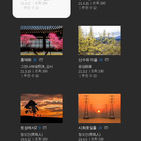
조회
조회
190
190
21.4.17
21.4.15
추천 수
추천 수
12
12
홍매화
산수유 마을
15
16
그린나래/金熙洙_감사
용암鎔巖
조회
조회
190
190
21.3.19
21.3.2
추천 수
추천 수
15
13
토성에서2
시화호일출
9
14
청도인(靑島人)
청도인(靑島人)
조회
조회
190
190
19.9.12
19.4.5