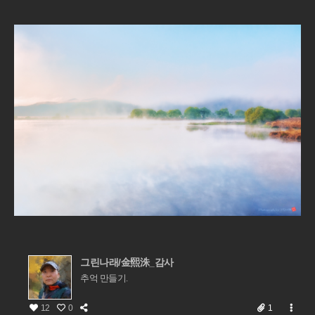
그린나래/金熙洙_감사
추억 만들기.
12
0
1