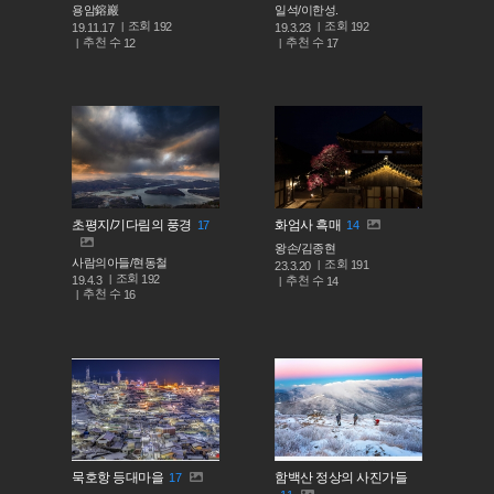
용암鎔巖
일석/이한성.
조회
조회
192
192
19.11.17
19.3.23
추천 수
추천 수
12
17
초평지/기다림의 풍경
화엄사 흑매
17
14
왕손/김종현
사람의아들/현동철
조회
191
23.3.20
조회
192
추천 수
19.4.3
14
추천 수
16
묵호항 등대마을
함백산 정상의 사진가들
17