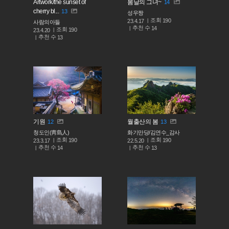
Artwork/the sunset of
봄날의 그녀~
14
cherry bl...
13
성우짱
조회
190
23.4.17
사람의아들
추천 수
14
조회
190
23.4.20
추천 수
13
기원
월출산의 봄
12
13
청도인(靑島人)
화기만당/김연수_감사
조회
조회
190
190
23.3.17
22.5.20
추천 수
추천 수
14
13