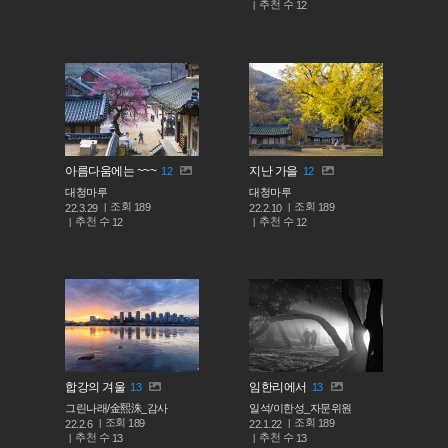
추천 수
12
아름다움에는 ~~~
지난 가을
12
12
대청마루
대청마루
조회
조회
189
189
22.3.29
22.2.10
추천 수
추천 수
12
12
합강의 겨울
임한리에서
13
13
그린나래/金熙洙_감사
일석/이한성_자문위원
조회
조회
189
189
22.2.6
22.1.22
추천 수
추천 수
13
13