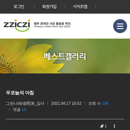
로그인
회원가입
사이트맵
베스트갤러리
우포늪의 아침
그린나래/金熙洙_감사
2021.04.17 15:52
조회 수
190
댓글
13
1