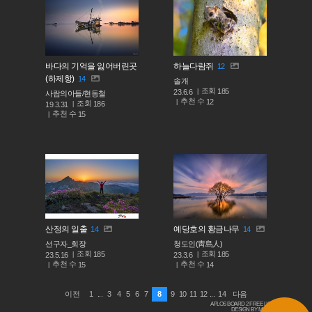
바다의 기억을 잃어버린곳
하늘다람쥐
12
(하제항)
14
솔개
조회
185
23.6.6
사람의아들/현동철
추천 수
12
조회
186
19.3.31
추천 수
15
산정의 일출
예당호의 황금나무
14
14
선구자_회장
청도인(靑島人)
조회
조회
185
185
23.5.16
23.3.6
추천 수
추천 수
15
14
1
...
3
4
5
6
7
8
9
10
11
12
...
14
이전
다음
APLOS BOARD 2 FREE LICENSE
DESIGN BY MACARON