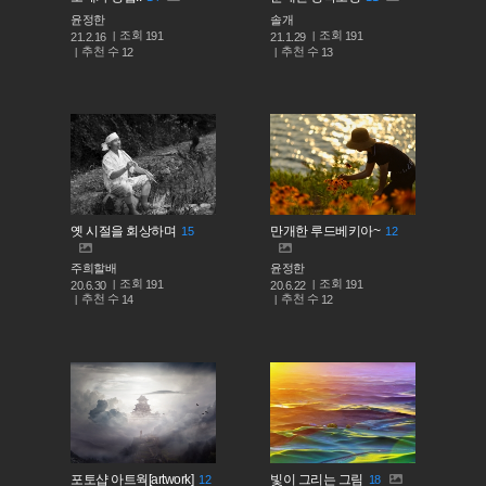
윤정한
솔개
조회
조회
191
191
21.2.16
21.1.29
추천 수
추천 수
12
13
옛 시절을 회상하며
만개한 루드베키아~
15
12
주희할배
윤정한
조회
조회
191
191
20.6.30
20.6.22
추천 수
추천 수
14
12
포토샵 아트웍[artwork]
빛이 그리는 그림
12
18