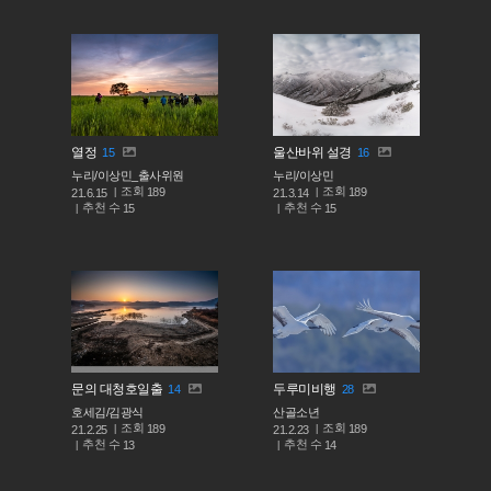
열정
울산바위 설경
15
16
누리/이상민_출사위원
누리/이상민
조회
조회
189
189
21.6.15
21.3.14
추천 수
추천 수
15
15
문의 대청호일출
두루미비행
14
28
호세김/김광식
산골소년
조회
조회
189
189
21.2.25
21.2.23
추천 수
추천 수
13
14