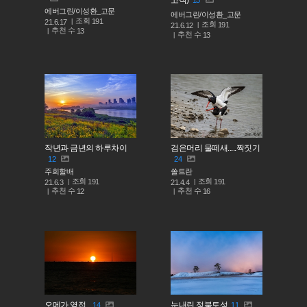
고작)
13
에버그린/이성환_고문
에버그린/이성환_고문
조회
191
21.6.17
조회
191
21.6.12
추천 수
13
추천 수
13
작년과 금년의 하루차이
검은머리 물떼새.....짝짓기
12
24
주희할배
쏠트란
조회
조회
191
191
21.6.3
21.4.4
추천 수
추천 수
12
16
오메가 영접..
눈내린 정북토성
14
11