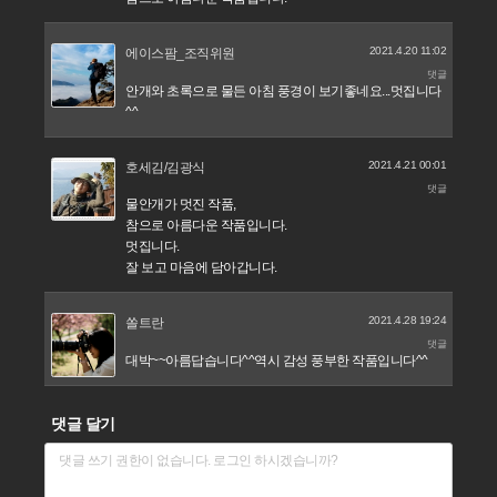
2021.4.20 11:02
에이스팜_조직위원
댓글
안개와 초록으로 물든 아침 풍경이 보기좋네요...멋집니다
^^
2021.4.21 00:01
호세김/김광식
댓글
물안개가 멋진 작품,
참으로 아름다운 작품입니다.
멋집니다.
잘 보고 마음에 담아갑니다.
2021.4.28 19:24
쏠트란
댓글
대박~~아름답습니다^^역시 감성 풍부한 작품입니다^^
댓글 달기