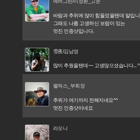
에버그린/이성환_고문
바람과 추위에 많이 힘들었을텐데 말입니
그래도 나름 고생하신 보람이 있는
멋진 인증샷입니다.
雪夜/김남영
많이 추웠을텐데~~ 고생많으셨습니다... ^
펠릭스_부회장
추위가 여기까지 전해지네요^^
멋진 인증샷이네요
라오니