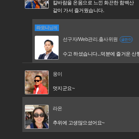
칼바람을 온몸으로 느낀 화끈한 함백산
같이 가서 즐거웠습니다.
라오니
님께
선구자/Web관리.출사위원
글쓴이
수고 하셨습니다...덕분에 즐거운 
웅이
멋지군요~
라온
추위에 고생많으셨어요~