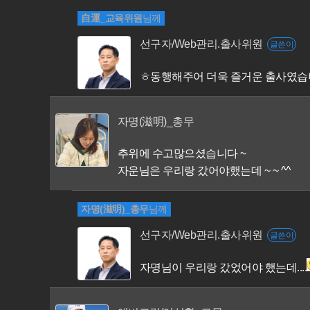
自運_교육위원
님께
선구자/Web관리.출사위원
글쓴이
ㅎ동행해주어 더욱 즐거운 출사였
자명(滋明)_총무
추위에 수고많으셨습니다 ~
자운님은 우리랑 갔어야했는데 ~ ~ ^^
자명(滋明)_총무
님께
선구자/Web관리.출사위원
글쓴이
자명님이 우리랑 갔었어야 했는데....