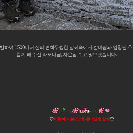
발하여 1500미터 산의 변화무쌍한 날씨속에서 칼바람과 엄청난 추
함께 해 주신 라오니님, 자운님 수고 많으셨습니다.
,·`°³о
,·`°³о
♡
이왕에 사는 인생 재미있게 살자
♡