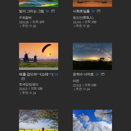
빛이 그리는 그림
시화호일출
18
14
주희할배
청도인(靑島人)
조회
조회
189
189
19.6.26
19.4.5
추천 수
추천 수
16
15
해를 잡으려~~(소래~~)
은하수 너머로
14
14
라온
호세김/김광식
조회
188
22.5.8
조회
188
추천 수
22.6.3
14
추천 수
14