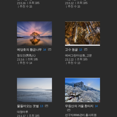
조회
조회
185
185
23.5.16
23.5.12
추천 수
추천 수
15
15
예당호의 황금나무
고수 동굴
14
13
청도인(靑島人)
에버그린/이성환_고문
조회
조회
185
185
23.3.6
23.2.22
추천 수
추천 수
14
13
물들어오는 갯벌
무등산의 겨울 환타지
13
14
대청마루
선구자/Web관리.출사위원
조회
185
23.1.17