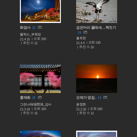
화엄사
검은머리 물떼새.....짝짓기
12
24
펠릭스_부회장
쏠트란
조회
190
21.4.15
조회
190
추천 수
21.4.4
12
추천 수
16
홍매화
오메가 영접..
15
14
그린나래/金熙洙_감사
윤정한
조회
조회
190
190
21.3.19
21.2.16
추천 수
추천 수
15
12