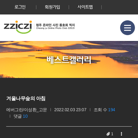
로그인
회원가입
사이트맵
베스트갤러리
겨울나무숲의 아침
에버그린/이성환_고문
2022.02.03 23:07
조회 수
194
댓글
10
1