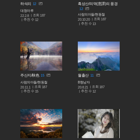
하석리
흑성산/의역(意譯)의 풍경
12
12
대청마루
사람의아들/현동철
조회
187
22.2.8
조회
187
추천 수
20.10.20
12
추천 수
13
주산지/秋色
월출산
15
11
사람의아들/현동철
B형남자
조회
조회
187
187
20.11.1
20.8.21
추천 수
추천 수
15
12