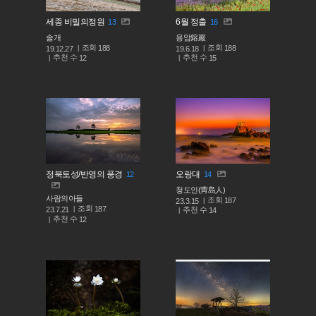
세종 비밀의정원
6월 정출
13
16
솔개
용암鎔巖
조회
조회
188
188
19.12.27
19.6.18
추천 수
추천 수
12
15
정북토성/반영의 풍경
오랑대
12
14
청도인(靑島人)
사람의아들
조회
187
23.3.15
조회
187
추천 수
23.7.21
14
추천 수
12