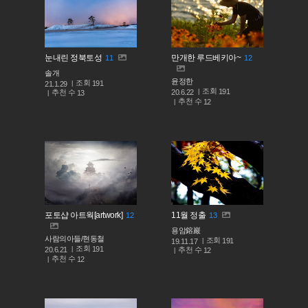
눈내린 정북토성
만개한 루드베키아~
11
12
솔개
윤정한
조회
191
21.1.29
조회
191
추천 수
20.6.22
13
추천 수
12
포토샵 아트웍[artwork]
11월 정출
12
13
용암鎔巖
사람의아들/현동철
조회
191
19.11.17
조회
191
추천 수
20.6.21
12
추천 수
12