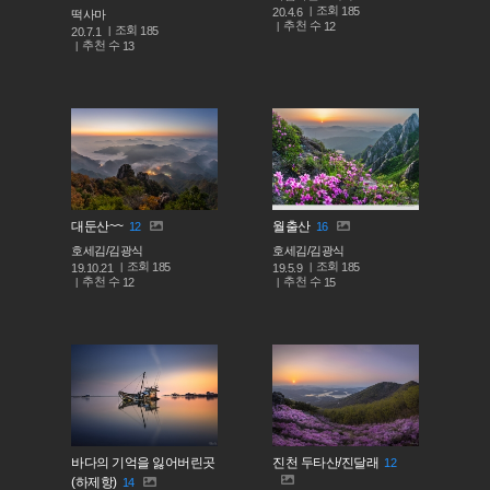
조회
185
20.4.6
떡사마
추천 수
12
조회
185
20.7.1
추천 수
13
대둔산~~
월출산
12
16
호세김/김광식
호세김/김광식
조회
조회
185
185
19.10.21
19.5.9
추천 수
추천 수
12
15
바다의 기억을 잃어버린곳
진천 두타산/진달래
12
(하제항)
14