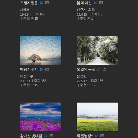
초평지일몰
봄의 여신
13
14
서래봉
선구자_회장
조회
조회
187
186
19.6.8
23.4.13
추천 수
추천 수
15
14
예당저수지
오월의 눈꽃
15
14
대청마루
윤정한
조회
조회
186
186
23.2.11
22.5.17
추천 수
추천 수
15
15
황매산 빛내림
학원농장~
14
12