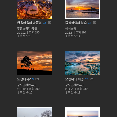
한옥마을의 밤풍경
죽성성당의 일출
12
14
푸른소금/이중일
에이스팜
조회
조회
190
190
20.2.22
20.1.6
추천 수
추천 수
13
14
토성에서2
오랑대의 여명
9
12
청도인(靑島人)
청도인(靑島人)
조회
조회
190
189
19.9.12
23.4.21
추천 수
추천 수
10
12