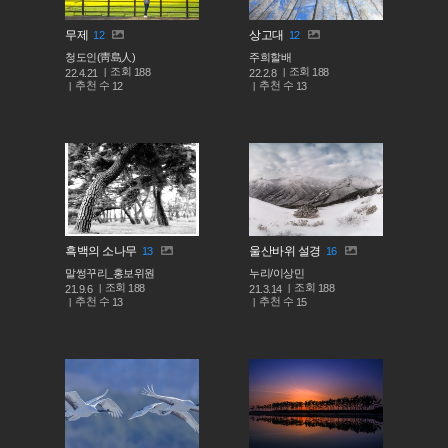
무제
상고대
12
12
청도인(靑島人)
주희할배
조회
조회
188
188
22.4.21
22.2.8
추천 수
추천 수
12
13
흑백의 소나무
울산바위 설경
13
16
말썽꾸리_홍보위원
누리/이상민
조회
조회
188
188
21.9.6
21.3.14
추천 수
추천 수
13
15