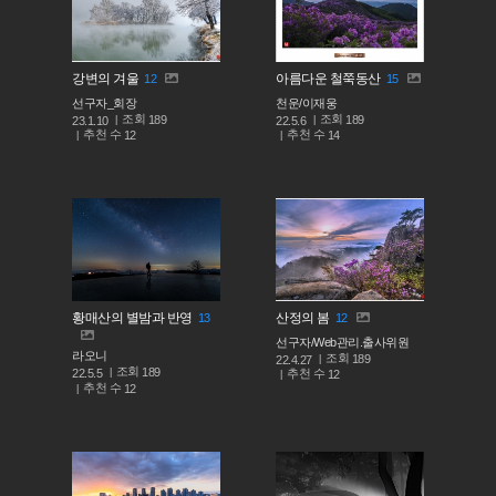
강변의 겨울
아름다운 철쭉동산
12
15
선구자_회장
천운/이재웅
조회
조회
189
189
23.1.10
22.5.6
추천 수
추천 수
12
14
황매산의 별밤과 반영
산정의 봄
13
12
선구자/Web관리.출사위원
라오니
조회
189
22.4.27
조회
189
추천 수
22.5.5
12
추천 수
12