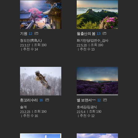
기원
월출산의 봄
12
13
청도인(靑島人)
화기만당/김연수_감사
조회
조회
190
190
23.3.17
22.5.20
추천 수
추천 수
14
13
흰꼬리수리
별 보면서~~
16
12
솔개
호세김/김광식
조회
조회
190
190
23.2.23
22.5.4
추천 수
추천 수
16
12