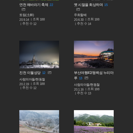
연천 해바라기 축제
옛 시절을 회상하며
22
15
토림(土林)
주희할배
조회
조회
188
188
20.9.14
20.6.30
추천 수
추천 수
12
14
진천 이월성당
부산여행#2/동백섬 누리마
12
루
13
사람의아들/현동철
조회
188
20.2.19
사람의아들/현동철
추천 수
12
조회
188
20.1.16
추천 수
13