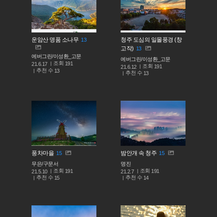
운암산 명품 소나무
청주 도심의 일몰풍경 (창
13
고작)
13
에버그린/이성환_고문
에버그린/이성환_고문
조회
191
21.6.17
조회
191
21.6.12
추천 수
13
추천 수
13
풍차마을
밤안개 속 청주
15
15
무은/구문서
명진
조회
조회
191
191
21.5.10
21.2.7
추천 수
추천 수
15
14