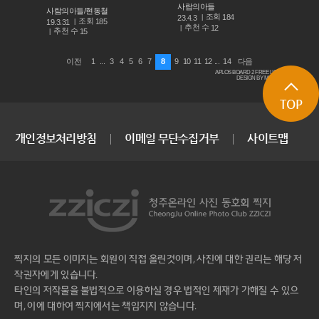
사람의아들
사람의아들/현동철
조회
184
23.4.3
조회
185
19.3.31
추천 수
12
추천 수
15
1
...
3
4
5
6
7
8
9
10
11
12
...
14
이전
다음
APLOS BOARD 2 FREE LICENSE
DESIGN BY MACARON
TOP
개인정보처리방침
이메일 무단수집거부
사이트맵
찍지의 모든 이미지는 회원이 직접 올린것이며, 사진에 대한 권리는 해당 저
작권자에게 있습니다.
타인의 저작물을 불법적으로 이용하실 경우 법적인 제재가 가해질 수 있으
며, 이에 대하여 찍지에서는 책임지지 않습니다.