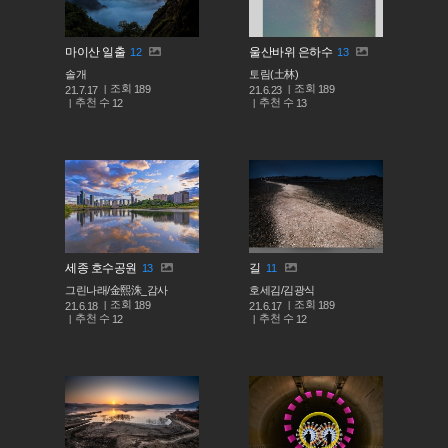
마이산 일출
울산바위 은하수
12
13
솔개
토림(土林)
조회
조회
189
189
21.7.17
21.6.23
추천 수
추천 수
12
13
세종 호수공원
길
13
11
그린나래/金熙洙_감사
호세김/김광식
조회
조회
189
189
21.6.18
21.6.17
추천 수
추천 수
12
12