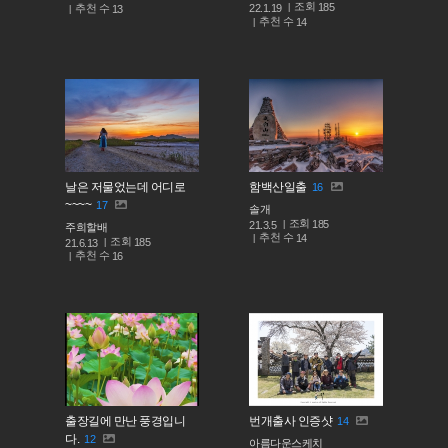
조회
185
추천 수
22.1.19
13
추천 수
14
날은 저물었는데 어디로
함백산일출
16
~~~~
17
솔개
조회
185
21.3.5
주희할배
추천 수
14
조회
185
21.6.13
추천 수
16
출장길에 만난 풍경입니
번개출사 인증샷
14
다.
12
아름다운스케치