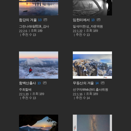
합강의 겨울
임한리에서
13
13
그린나래/金熙洙_감사
일석/이한성_자문위원
조회
조회
189
189
22.2.6
22.1.22
추천 수
추천 수
13
13
함백산출사
무등산의 겨울
13
14
주희할배
선구자/Web관리.출사위원
조회
조회
189
189
22.1.20
22.1.16
추천 수
추천 수
13
14