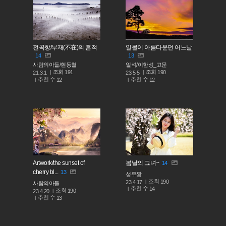
전곡항/부재(不在)의 흔적
일몰이 아름다운던 어느날
14
13
사람의아들/현동철
일석/이한성_고문
조회
조회
191
190
21.3.1
23.5.5
추천 수
추천 수
12
12
Artwork/the sunset of
봄날의 그녀~
14
cherry bl...
13
성우짱
조회
190
23.4.17
사람의아들
추천 수
14
조회
190
23.4.20
추천 수
13