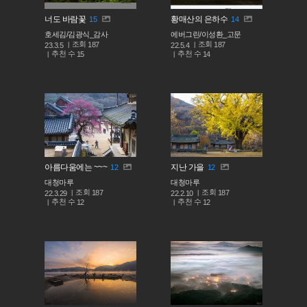
너도 바람꽃
황매산의 은하수
15
14
호세김/김광식_감사
에버그린/이성환_고문
조회
조회
187
187
23.3.5
22.5.4
추천 수
추천 수
15
14
아름다움에는 ~~~
지난 가을
12
12
대청마루
대청마루
조회
조회
187
187
22.3.29
22.2.10
추천 수
추천 수
12
12