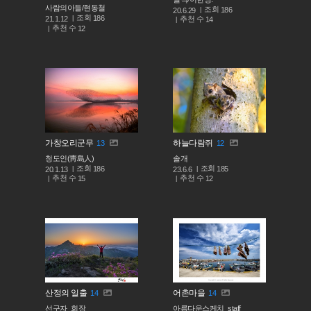
사람의아들/현동철
조회
186
20.6.29
조회
186
추천 수
21.1.12
14
추천 수
12
가창오리군무
하늘다람쥐
13
12
청도인(靑島人)
솔개
조회
조회
186
185
20.1.13
23.6.6
추천 수
추천 수
15
12
산정의 일출
어촌마을
14
14
선구자_회장
아름다운스케치_staff