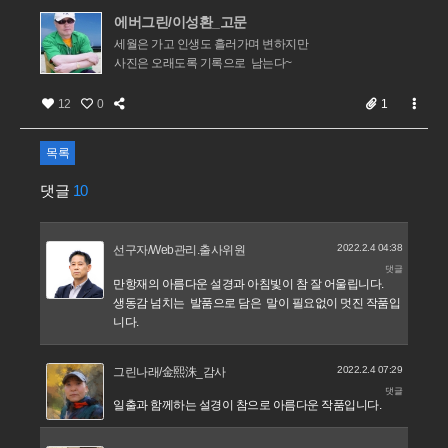
에버그린/이성환_고문
세월은 가고 인생도 흘러가며 변하지만
사진은 오래도록 기록으로 남는다~
12
0
1
목록
댓글
10
2022.2.4 04:38
선구자/Web관리.출사위원
댓글
만항재의 아름다운 설경과 아침빛이 참 잘 어울립니다.
생동감 넘치는 발품으로 담은 말이 필요없이 멋진 작품입
니다.
2022.2.4 07:29
그린나래/金熙洙_감사
댓글
일출과 함께하는 설경이 참으로 아름다운 작품입니다.