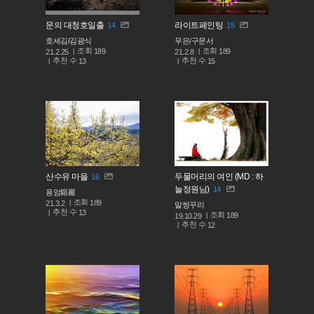
문의 대청호일출
라이트페인팅
14
15
호세김/김광식
무은/구문서
조회
조회
189
189
21.2.25
21.2.8
추천 수
추천 수
13
15
산수유 마을
두물머리의 여인 (MD : 하
16
늘정원님)
14
용암鎔巖
조회
189
21.3.2
말썽꾸리
추천 수
13
조회
189
19.10.29
추천 수
12