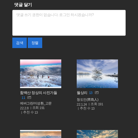
댓글 달기
검색
정렬
함백산 정상의 사진가들
월상리
13
11
청도인(靑島人)
에버그린/이성환_고문
조회
191
22.1.24
조회
191
추천 수
22.2.8
13
추천 수
13