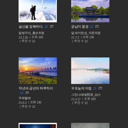
설산을 정복하다.
궁남지 풍경
12
12
말썽꾸리_홍보위원
일석/이한성_자문위원
조회
조회
190
190
22.2.20
21.7.2
추천 수
추천 수
12
12
작년과 금년의 하루차이
우포늪의 아침
13
12
그린나래/金熙洙_감사
주희할배
조회
190
21.4.17
조회
190
추천 수
21.6.3
12
추천 수
12