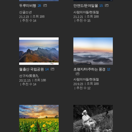
두루미비행
안면도/운여일몰
28
15
산골소년
사람의아들/현동철
조회
조회
188
188
21.2.23
21.2.21
추천 수
추천 수
14
15
월출산 국립공원
초평지/마주하는 풍경
14
12
선구자/黃善九
사람의아들/현동철
조회
188
20.11.15
조회
188
추천 수
20.9.23
14
추천 수
12