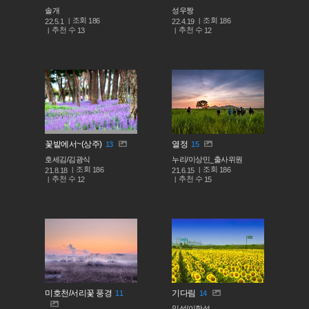
솔개
성우짱
조회
조회
186
186
22.5.1
22.4.19
추천 수
추천 수
13
12
꽃밭에서~(상주)
열정
13
15
호세김/김광식
누리/이상민_출사위원
조회
조회
186
186
21.8.18
21.6.15
추천 수
추천 수
12
15
미호천/서리꽃 풍경
기다림
11
14
일석/이한성.