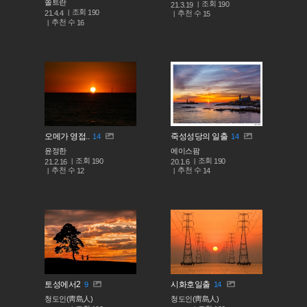
쏠트란
조회
190
21.3.19
조회
190
추천 수
21.4.4
15
추천 수
16
오메가 영접..
죽성성당의 일출
14
14
윤정한
에이스팜
조회
조회
190
190
21.2.16
20.1.6
추천 수
추천 수
12
14
토성에서2
시화호일출
9
14
청도인(靑島人)
청도인(靑島人)