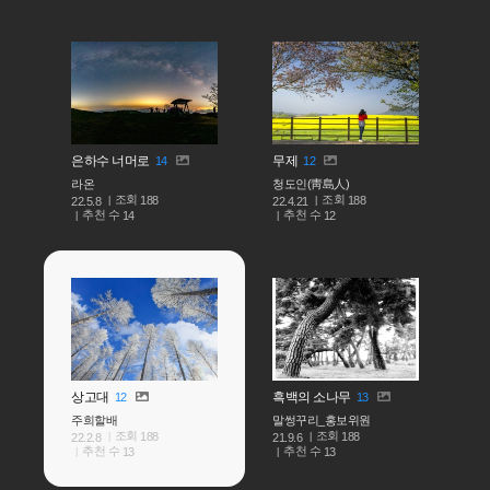
은하수 너머로
무제
14
12
라온
청도인(靑島人)
조회
조회
188
188
22.5.8
22.4.21
추천 수
추천 수
14
12
상고대
흑백의 소나무
12
13
주희할배
말썽꾸리_홍보위원
조회
조회
188
188
22.2.8
21.9.6
추천 수
추천 수
13
13