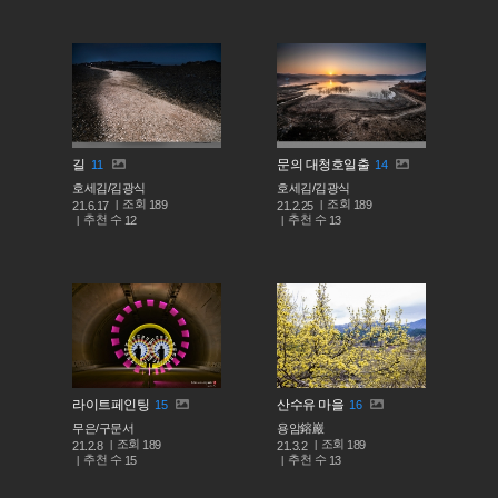
길
문의 대청호일출
11
14
호세김/김광식
호세김/김광식
조회
조회
189
189
21.6.17
21.2.25
추천 수
추천 수
12
13
라이트페인팅
산수유 마을
15
16
무은/구문서
용암鎔巖
조회
조회
189
189
21.2.8
21.3.2
추천 수
추천 수
15
13