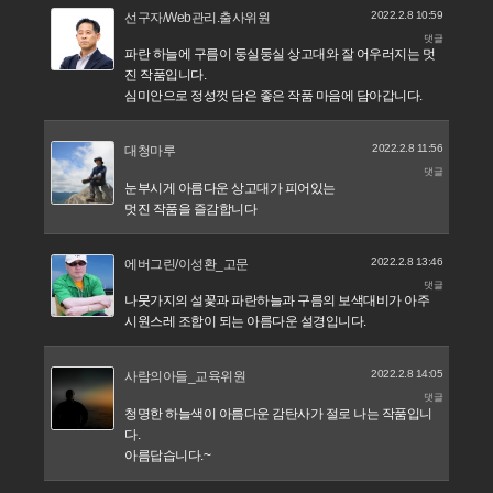
2022.2.8 10:59
선구자/Web관리.출사위원
댓글
파란 하늘에 구름이 둥실둥실 상고대와 잘 어우러지는 멋
진 작품입니다.
심미안으로 정성껏 담은 좋은 작품 마음에 담아갑니다.
2022.2.8 11:56
대청마루
댓글
눈부시게 아름다운 상고대가 피어있는
멋진 작품을 즐감합니다
2022.2.8 13:46
에버그린/이성환_고문
댓글
나뭇가지의 설꽃과 파란하늘과 구름의 보색대비가 아주
시원스레 조합이 되는 아름다운 설경입니다.
2022.2.8 14:05
사람의아들_교육위원
댓글
청명한 하늘색이 아름다운 감탄사가 절로 나는 작품입니
다.
아름답습니다.~