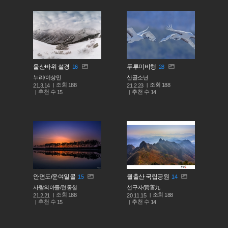
울산바위 설경
두루미비행
16
28
누리/이상민
산골소년
조회
조회
188
188
21.3.14
21.2.23
추천 수
추천 수
15
14
안면도/운여일몰
월출산 국립공원
15
14
사람의아들/현동철
선구자/黃善九
조회
조회
188
188
21.2.21
20.11.15
추천 수
추천 수
15
14