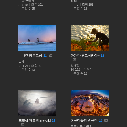
무은/구문서
명진
조회
조회
191
191
21.5.10
21.2.7
추천 수
추천 수
15
14
눈내린 정북토성
만개한 루드베키아~
11
12
솔개
윤정한
조회
191
21.1.29
조회
191
추천 수
20.6.22
13
추천 수
12
포토샵 아트웍[artwork]
한옥마을의 밤풍경
12
12
푸른소금/이중일