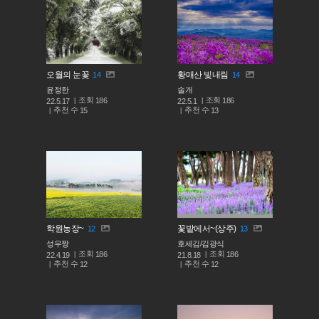
오월의 눈꽃
황매산 빛내림
14
14
윤정한
솔개
조회
조회
186
186
22.5.17
22.5.1
추천 수
추천 수
15
13
학원농장~
꽃밭에서~(상주)
12
13
성우짱
호세김/김광식
조회
조회
186
186
22.4.19
21.8.18
추천 수
추천 수
12
12