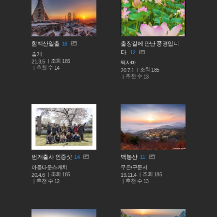
함백산일출
출장길에 만난 풍경입니
16
다.
12
솔개
조회
185
21.3.5
떡사마
추천 수
14
조회
185
20.7.1
추천 수
13
번개출사 인증샷
백봉산
14
11
아름다운스케치
무은/구문서
조회
조회
185
185
20.4.6
19.11.4
추천 수
추천 수
12
13