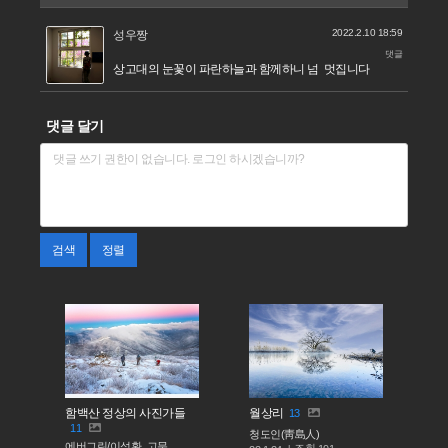
2022.2.10 18:59
성우짱
댓글
상고대의 눈꽃이 파란하늘과 함께하니 넘 멋집니다
댓글 달기
검색
정렬
함백산 정상의 사진가들
월상리
13
11
청도인(靑島人)
에버그린/이성환_고문
조회