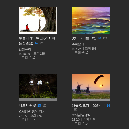
두물머리의 여인 (MD : 하
빛이 그리는 그림
18
늘정원님)
14
주희할배
조회
189
19.6.26
말썽꾸리
추천 수
16
조회
189
19.10.29
추천 수
12
너도 바람꽃
해를 잡으려~~(소래~~)
15
14
호세김/김광식_감사
호세김/김광식
조회
188
23.3.5
조회
188
추천 수
22.6.3
15
추천 수
14