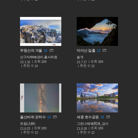
무등산의 겨울
마이산 일출
14
12
선구자/Web관리.출사위원
솔개
조회
조회
189
189
22.1.16
21.7.17
추천 수
추천 수
14
12
울산바위 은하수
세종 호수공원
13
13
토림(土林)
그린나래/金熙洙_감사
조회
조회
189
189
21.6.23
21.6.18
추천 수
추천 수
13
12