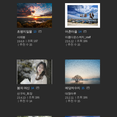
초평지일몰
어촌마을
13
14
서래봉
아름다운스케치_staff
조회
조회
187
186
19.6.8
23.5.12
추천 수
추천 수
15
15
봄의 여신
예당저수지
14
15
선구자_회장
대청마루
조회
조회
186
186
23.4.13
23.2.11
추천 수
추천 수
14
15