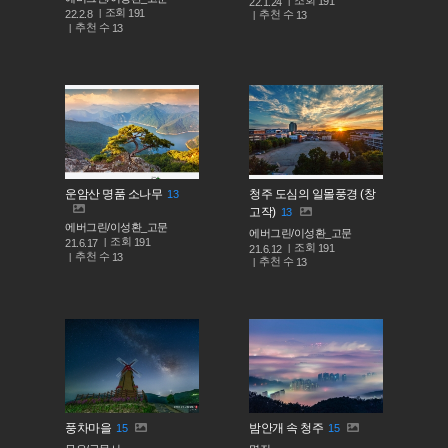
191
22.1.24
조회
191
추천 수
22.2.8
13
추천 수
13
운암산 명품 소나무
청주 도심의 일몰풍경 (창
13
고작)
13
에버그린/이성환_고문
에버그린/이성환_고문
조회
191
21.6.17
조회
191
21.6.12
추천 수
13
추천 수
13
풍차마을
밤안개 속 청주
15
15