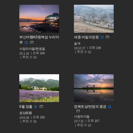
부산여행#2/동백섬 누리마
세종 비밀의정원
13
루
13
솔개
조회
188
19.12.27
사람의아들/현동철
추천 수
12
조회
188
20.1.16
추천 수
13
6월 정출
정북토성/반영의 풍경
16
12
용암鎔巖
사람의아들
조회
188
19.6.18
조회
187
추천 수
23.7.21
15
추천 수
12