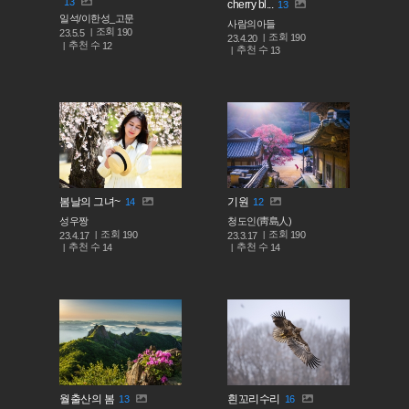
13
cherry bl...
13
일석/이한성_고문
사람의아들
조회
190
23.5.5
조회
190
23.4.20
추천 수
12
추천 수
13
봄날의 그녀~
기원
14
12
성우짱
청도인(靑島人)
조회
조회
190
190
23.4.17
23.3.17
추천 수
추천 수
14
14
월출산의 봄
흰꼬리수리
13
16