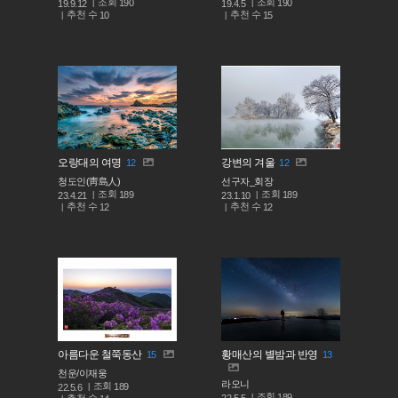
조회
조회
190
190
19.9.12
19.4.5
추천 수
추천 수
10
15
오랑대의 여명
강변의 겨울
12
12
청도인(靑島人)
선구자_회장
조회
조회
189
189
23.4.21
23.1.10
추천 수
추천 수
12
12
아름다운 철쭉동산
황매산의 별밤과 반영
15
13
천운/이재웅
라오니
조회
189
22.5.6
조회
189
추천 수