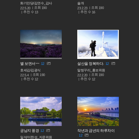
화기만당/김연수_감사
솔개
조회
조회
190
190
22.5.20
23.2.23
추천 수
추천 수
13
16
별 보면서~~
설산을 정복하다.
12
12
호세김/김광식
말썽꾸리_홍보위원
조회
조회
190
190
22.5.4
22.2.20
추천 수
추천 수
12
12
궁남지 풍경
작년과 금년의 하루차이
12
12
일석/이한성_자문위원