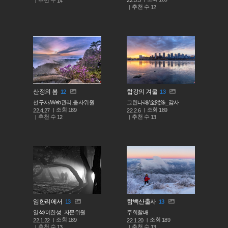
22.5.5
14
추천 수
12
산정의 봄
합강의 겨울
12
13
선구자/Web관리.출사위원
그린나래/金熙洙_감사
조회
조회
189
189
22.4.27
22.2.6
추천 수
추천 수
12
13
임한리에서
함백산출사
13
13
일석/이한성_자문위원
주희할배
조회
조회
189
189
22.1.22
22.1.20
추천 수
추천 수
13
13