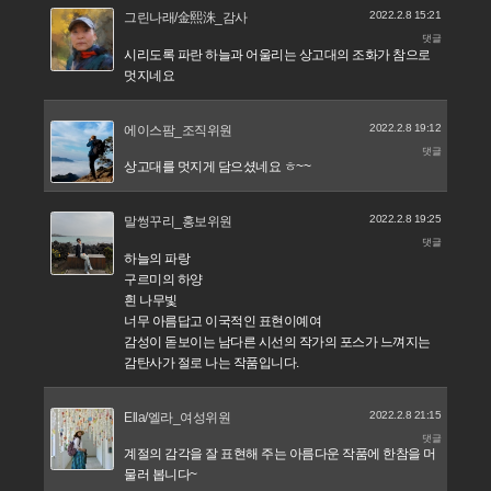
2022.2.8 15:21
그린나래/金熙洙_감사
댓글
시리도록 파란 하늘과 어울리는 상고대의 조화가 참으로
멋지네요
2022.2.8 19:12
에이스팜_조직위원
댓글
상고대를 멋지게 담으셨네요 ㅎ~~
2022.2.8 19:25
말썽꾸리_홍보위원
댓글
하늘의 파랑
구르미의 하양
흰 나무빛
너무 아름답고 이국적인 표현이예여
감성이 돋보이는 남다른 시선의 작가의 포스가 느껴지는
감탄사가 절로 나는 작품입니다.
2022.2.8 21:15
Ella/엘라_여성위원
댓글
계절의 감각을 잘 표현해 주는 아름다운 작품에 한참을 머
물러 봅니다~