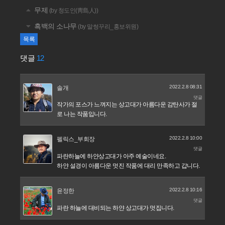
무제
(by 청도인(靑島人))
흑백의 소나무
(by 말썽꾸리_홍보위원)
목록
댓글
12
2022.2.8 08:31
솔개
댓글
작가의 포스가 느껴지는 상고대가 아름다운 감탄사가 절
로 나는 작품입니다.
2022.2.8 10:00
펠릭스_부회장
댓글
파란하늘에 하얀상고대가 아주 예술이네요.
하얀 설경이 아름다운 멋진 작품에 대리 만족하고 갑니다.
2022.2.8 10:16
윤정한
댓글
파란 하늘에 대비되는 하얀 상고대가 멋집니다.