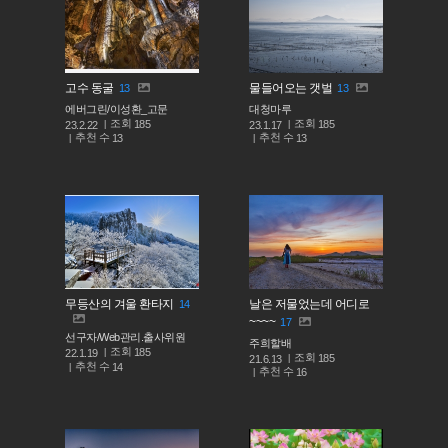
고수 동굴
물들어오는 갯벌
13
13
에버그린/이성환_고문
대청마루
조회
조회
185
185
23.2.22
23.1.17
추천 수
추천 수
13
13
무등산의 겨울 환타지
날은 저물었는데 어디로
14
~~~~
17
선구자/Web관리.출사위원
주희할배
조회
185
22.1.19
조회
185
21.6.13
추천 수
14
추천 수
16