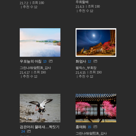
주희할배
조회
190
21.7.2
조회
190
추천 수
21.6.3
12
추천 수
12
우포늪의 아침
화엄사
13
12
그린나래/金熙洙_감사
펠릭스_부회장
조회
조회
190
190
21.4.17
21.4.15
추천 수
추천 수
12
12
검은머리 물떼새.....짝짓기
홍매화
15
24
그린나래/金熙洙_감사