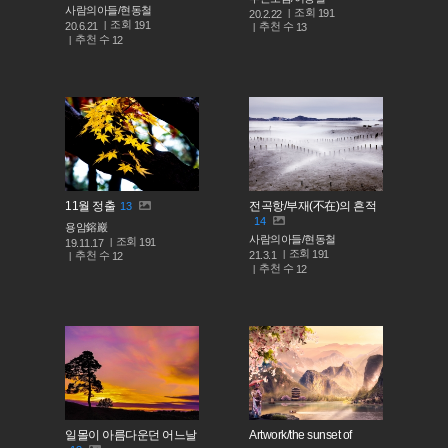
사람의아들/현동철
조회
191
20.2.22
조회
191
추천 수
20.6.21
13
추천 수
12
11월 정출
전곡항/부재(不在)의 흔적
13
14
용암鎔巖
사람의아들/현동철
조회
191
19.11.17
조회
191
추천 수
21.3.1
12
추천 수
12
일몰이 아름다운던 어느날
Artwork/the sunset of