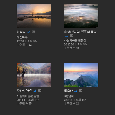
하석리
흑성산/의역(意譯)의 풍경
12
12
대청마루
사람의아들/현동철
조회
187
22.2.8
조회
187
추천 수
20.10.20
12
추천 수
13
주산지/秋色
월출산
15
11
사람의아들/현동철
B형남자
조회
조회
187
187
20.11.1
20.8.21
추천 수
추천 수
15
12