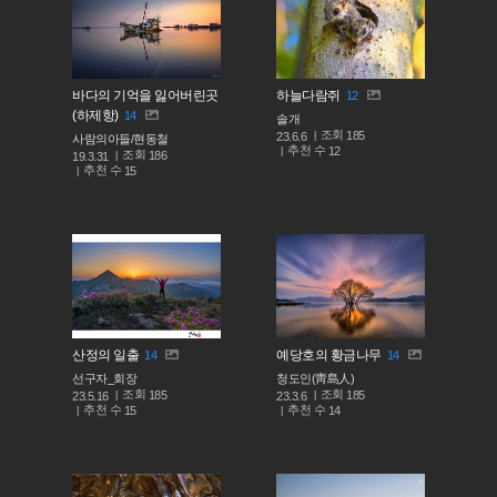
바다의 기억을 잃어버린곳
하늘다람쥐
12
(하제항)
14
솔개
조회
185
23.6.6
사람의아들/현동철
추천 수
12
조회
186
19.3.31
추천 수
15
산정의 일출
예당호의 황금나무
14
14
선구자_회장
청도인(靑島人)
조회
조회
185
185
23.5.16
23.3.6
추천 수
추천 수
15
14