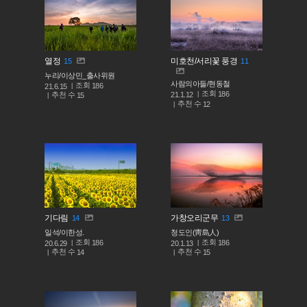
열정
미호천/서리꽃 풍경
15
11
누리/이상민_출사위원
사람의아들/현동철
조회
186
21.6.15
조회
186
추천 수
21.1.12
15
추천 수
12
기다림
가창오리군무
14
13
일석/이한성.
청도인(靑島人)
조회
조회
186
186
20.6.29
20.1.13
추천 수
추천 수
14
15