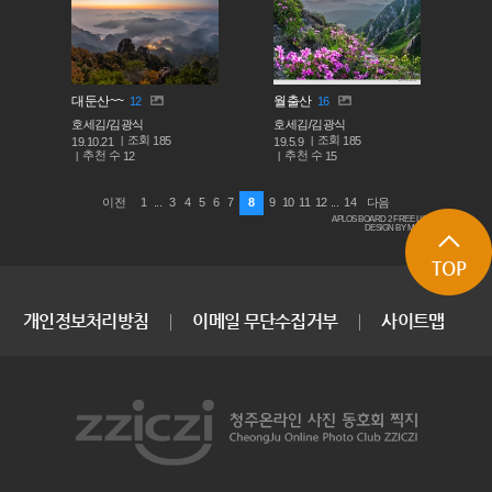
대둔산~~
월출산
12
16
호세김/김광식
호세김/김광식
조회
조회
185
185
19.10.21
19.5.9
추천 수
추천 수
12
15
1
...
3
4
5
6
7
8
9
10
11
12
...
14
이전
다음
APLOS BOARD 2 FREE LICENSE
DESIGN BY MACARON
TOP
개인정보처리방침
이메일 무단수집거부
사이트맵