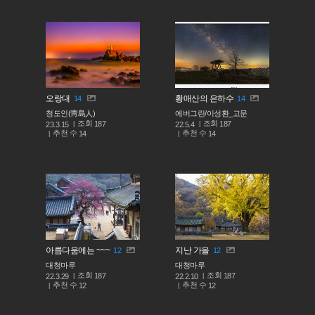
오랑대
황매산의 은하수
14
14
청도인(靑島人)
에버그린/이성환_고문
조회
조회
187
187
23.3.15
22.5.4
추천 수
추천 수
14
14
아름다움에는 ~~~
지난 가을
12
12
대청마루
대청마루
조회
조회
187
187
22.3.29
22.2.10
추천 수
추천 수
12
12