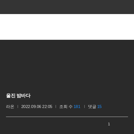
로그인
회원가입
사이트맵
베스트갤러리
울진 밤바다
라온
2022.09.06 22:05
조회 수
181
댓글
15
1