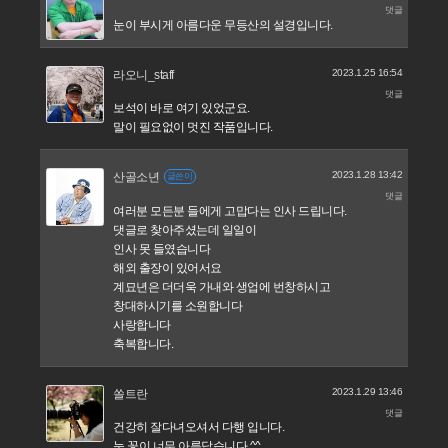
댓글
눈이 부시게 아름다운 무등산의 설경입니다.
2023.1.25 16:54
라오니_staff
댓글
보석이 바로 여기 있었군요.
말이 필요없이 멋진 작품입니다.
2023.1.28 13:42
산골소년
글쓴이
댓글
여러분 모든분 들에게 고맙다는 인사 드립니다.
댓글로 찾아주셨는데 일일이
인사 못 들였습니다
해외 출장이 있어서요
계묘년은 더더욱 가내와 생업에 번창하시고
창대하시기를 소원합니다
사랑합니다
축복합니다.
2023.1.29 13:46
쏠트란
댓글
건강히 잘다녀오셔서 다행 입니다.
눈 꽃이 너무 아름답습니다.^^