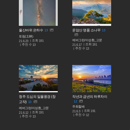
울산바위 은하수
운암산 명품 소나무
13
13
토림(土林)
에버그린/이성환_고문
조회
191
21.6.23
조회
191
추천 수
21.6.17
13
추천 수
13
청주 도심의 일몰풍경 (창
작년과 금년의 하루차이
12
고작)
13
주희할배
에버그린/이성환_고문
조회
191
21.6.3
조회
191
21.6.12
추천 수
12
추천 수
13