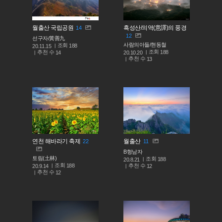
월출산 국립공원
흑성산/의역(意譯)의 풍경
14
12
선구자/黃善九
사람의아들/현동철
조회
188
20.11.15
조회
188
추천 수
20.10.20
14
추천 수
13
연천 해바라기 축제
월출산
22
11
B형남자
토림(土林)
조회
188
20.8.21
조회
188
추천 수
20.9.14
12
추천 수
12