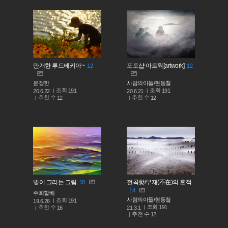
만개한 루드베키아~
포토샵 아트웍[artwork]
12
12
윤정한
사람의아들/현동철
조회
조회
191
191
20.6.22
20.6.21
추천 수
추천 수
12
12
빛이 그리는 그림
전곡항/부재(不在)의 흔적
18
14
주희할배
사람의아들/현동철
조회
191
19.6.26
조회
191
추천 수
21.3.1
16
추천 수
12