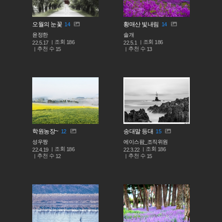
오월의 눈꽃
황매산 빛내림
14
14
윤정한
솔개
조회
조회
186
186
22.5.17
22.5.1
추천 수
추천 수
15
13
학원농장~
송대말 등대
12
15
성우짱
에이스팜_조직위원
조회
조회
186
186
22.4.19
22.3.22
추천 수
추천 수
12
15