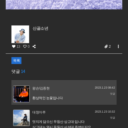
산골소년
13
0
2
목록
댓글
14
2023.1.23 08:42
왕손/김종현
댓글
환상적인 눈꽃입니다
2023.1.23 10:32
대청마루
댓글
멋지게 담으신 무등산 상고대 입니다
상고대는 역시 무등산 서석대 주변이지요