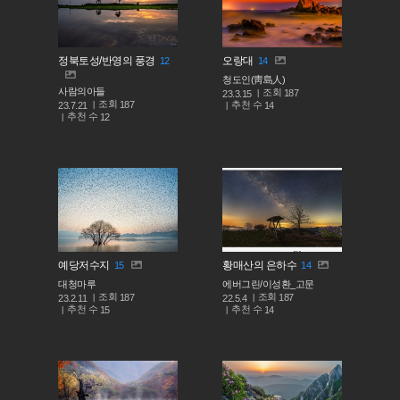
정북토성/반영의 풍경
오랑대
12
14
청도인(靑島人)
사람의아들
조회
187
23.3.15
조회
187
추천 수
23.7.21
14
추천 수
12
예당저수지
황매산의 은하수
15
14
대청마루
에버그린/이성환_고문
조회
조회
187
187
23.2.11
22.5.4
추천 수
추천 수
15
14