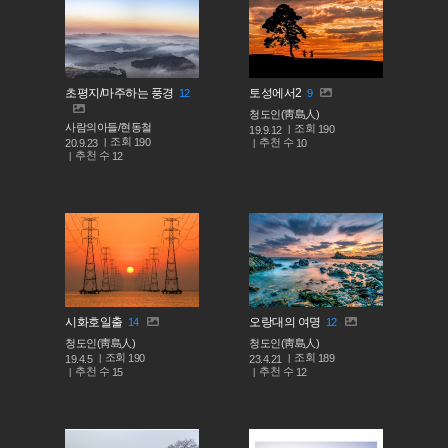
초평지/마주하는 풍경
토성에서2
12
9
청도인(靑島人)
사람의아들/현동철
조회
190
19.9.12
조회
190
추천 수
20.9.23
10
추천 수
12
시화호일출
오랑대의 여명
14
12
청도인(靑島人)
청도인(靑島人)
조회
조회
190
189
19.4.5
23.4.21
추천 수
추천 수
15
12