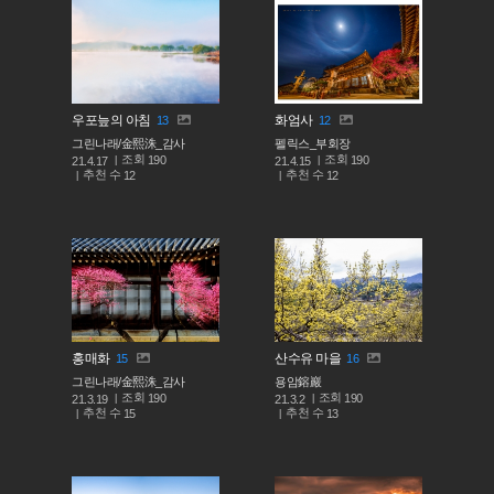
우포늪의 아침
화엄사
13
12
그린나래/金熙洙_감사
펠릭스_부회장
조회
조회
190
190
21.4.17
21.4.15
추천 수
추천 수
12
12
홍매화
산수유 마을
15
16
그린나래/金熙洙_감사
용암鎔巖
조회
조회
190
190
21.3.19
21.3.2
추천 수
추천 수
15
13