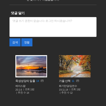
댓글 달기
검색
정렬
죽성성당의 일출
가을 산책
14
11
에이스팜
화기만당/김연수
조회
조회
192
192
20.1.6
19.11.18
추천 수
추천 수
14
12