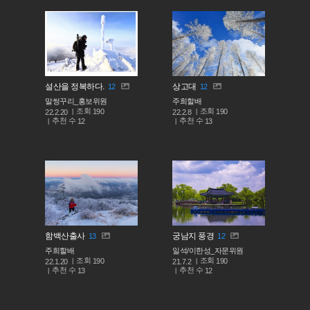
설산을 정복하다.
상고대
12
12
말썽꾸리_홍보위원
주희할배
조회
조회
190
190
22.2.20
22.2.8
추천 수
추천 수
12
13
함백산출사
궁남지 풍경
13
12
주희할배
일석/이한성_자문위원
조회
조회
190
190
22.1.20
21.7.2
추천 수
추천 수
13
12