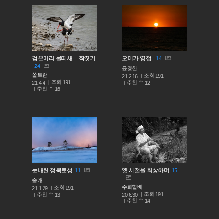
검은머리 물떼새.....짝짓기
오메가 영접..
14
24
윤정한
쏠트란
조회
191
21.2.16
조회
191
추천 수
21.4.4
12
추천 수
16
눈내린 정북토성
옛 시절을 회상하며
11
15
솔개
주희할배
조회
191
21.1.29
조회
191
추천 수
20.6.30
13
추천 수
14