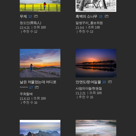
무제
흑백의 소나무
12
13
청도인(靑島人)
말썽꾸리_홍보위원
조회
조회
188
188
22.4.21
21.9.6
추천 수
추천 수
12
13
날은 저물었는데 어디로
안면도/운여일몰
15
~~~~
17
사람의아들/현동철
조회
188
21.2.21
주희할배
추천 수
15
조회
188
21.6.13
추천 수
16