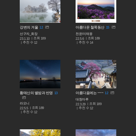
강변의 겨울
아름다운 철쭉동산
12
15
선구자_회장
천운/이재웅
조회
조회
189
189
23.1.10
22.5.6
추천 수
추천 수
12
14
황매산의 별밤과 반영
아름다움에는 ~~~
13
12
대청마루
라오니
조회
189
22.3.29
조회
189
추천 수
22.5.5
12
추천 수
12