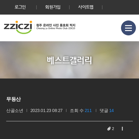
로그인
회원가입
사이트맵
베스트갤러리
무등산
산골소년
2023.01.23 08:27
조회 수
211
댓글
14
2