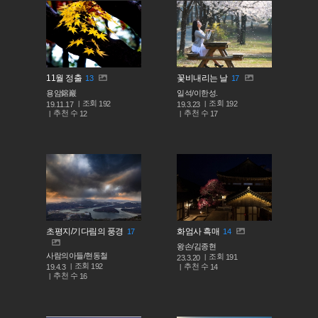
11월 정출
꽃비내리는 날
13
17
용암鎔巖
일석/이한성.
조회
조회
192
192
19.11.17
19.3.23
추천 수
추천 수
12
17
초평지/기다림의 풍경
화엄사 흑매
17
14
왕손/김종현
사람의아들/현동철
조회
191
23.3.20
조회
192
추천 수
19.4.3
14
추천 수
16