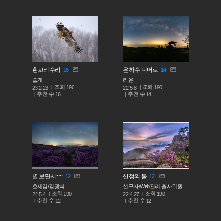
흰꼬리수리
은하수 너머로
16
14
솔개
라온
조회
조회
190
190
23.2.23
22.5.8
추천 수
추천 수
16
14
별 보면서~~
산정의 봄
12
12
호세김/김광식
선구자/Web관리.출사위원
조회
조회
190
190
22.5.4
22.4.27
추천 수
추천 수
12
12