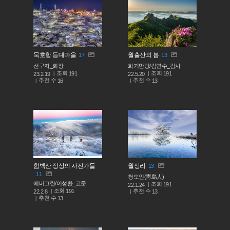
묵호항 등대마을
월출산의 봄
17
13
선구자_회장
화기만당/김연수_감사
조회
조회
191
191
23.2.19
22.5.20
추천 수
추천 수
16
13
함백산 정상의 사진가들
월상리
13
11
청도인(靑島人)
에버그린/이성환_고문
조회
191
22.1.24
조회
191
추천 수
22.2.8
13
추천 수
13