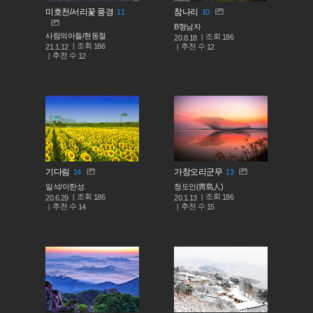
미호천/서리꽃 풍경
참나리
11
10
B형남자
사람의아들/현동철
조회
186
20.8.18
조회
186
추천 수
21.1.12
12
추천 수
12
기다림
가창오리군무
14
13
일석/이한성.
청도인(靑島人)
조회
조회
186
186
20.6.29
20.1.13
추천 수
추천 수
14
15