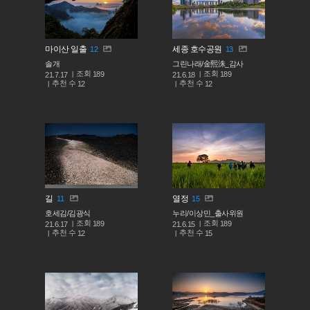
마이산 일출
세종 호수공원
12
13
솔개
그린나래/金熙洙_감사
조회
조회
189
189
21.7.17
21.6.18
추천 수
추천 수
12
12
길
열정
11
15
호세김/김광식
누리/이상민_출사위원
조회
조회
189
189
21.6.17
21.6.15
추천 수
추천 수
12
15