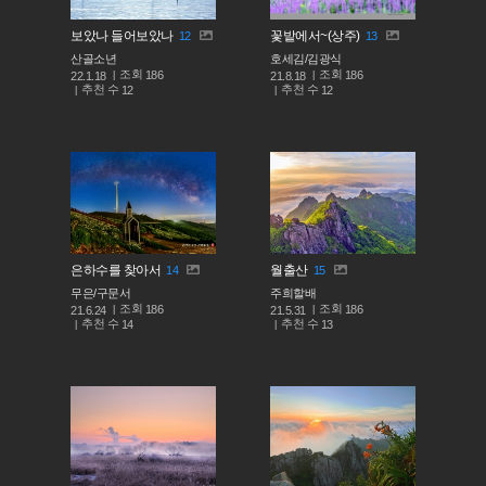
보았나 들어보았나
꽃밭에서~(상주)
12
13
산골소년
호세김/김광식
조회
조회
186
186
22.1.18
21.8.18
추천 수
추천 수
12
12
은하수를 찾아서
월출산
14
15
무은/구문서
주희할배
조회
조회
186
186
21.6.24
21.5.31
추천 수
추천 수
14
13