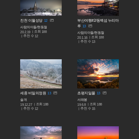
진천 이월성당
부산여행#2/동백섬 누리마
12
루
13
사람의아들/현동철
조회
188
20.2.19
사람의아들/현동철
추천 수
12
조회
188
20.1.16
추천 수
13
세종 비밀의정원
초평지일몰
13
13
솔개
서래봉
조회
조회
188
188
19.12.27
19.6.8
추천 수
추천 수
12
15