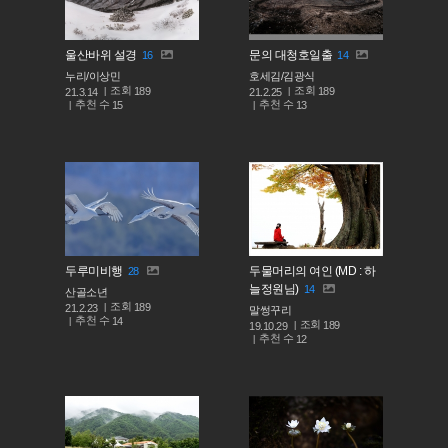
울산바위 설경
문의 대청호일출
16
14
누리/이상민
호세김/김광식
조회
조회
189
189
21.3.14
21.2.25
추천 수
추천 수
15
13
두루미비행
두물머리의 여인 (MD : 하
28
늘정원님)
14
산골소년
조회
189
21.2.23
말썽꾸리
추천 수
14
조회
189
19.10.29
추천 수
12