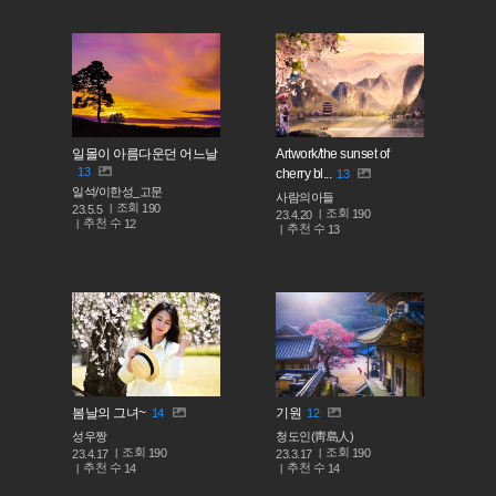
일몰이 아름다운던 어느날
Artwork/the sunset of
13
cherry bl...
13
일석/이한성_고문
사람의아들
조회
190
23.5.5
조회
190
23.4.20
추천 수
12
추천 수
13
봄날의 그녀~
기원
14
12
성우짱
청도인(靑島人)
조회
조회
190
190
23.4.17
23.3.17
추천 수
추천 수
14
14