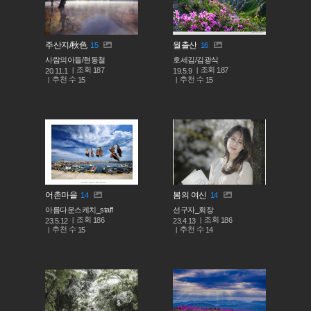
주산지/秋色
월출산
15
16
사람의아들/현동철
호세김/김광식
조회
조회
187
187
20.11.1
19.5.9
추천 수
추천 수
15
15
어촌마을
봄의 여신
14
14
아름다운스케치_staff
선구자_회장
조회
조회
186
186
23.5.12
23.4.13
추천 수
추천 수
15
14