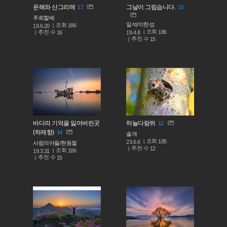
운해와 산그리메
그날이 그립습니다.
17
15
주희할배
일석/이한성.
조회
186
19.6.20
조회
186
추천 수
19.4.8
16
추천 수
15
바다의 기억을 잃어버린곳
하늘다람쥐
12
(하제항)
14
솔개
조회
185
23.6.6
사람의아들/현동철
추천 수
12
조회
186
19.3.31
추천 수
15