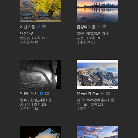
지난 가을
합강의 겨울
12
13
대청마루
그린나래/金熙洙_감사
조회
조회
189
189
22.2.10
22.2.6
추천 수
추천 수
12
13
임한리에서
무등산의 겨울
13
14
일석/이한성_자문위원
선구자/Web관리.출사위원
조회
조회
189
189
22.1.22
22.1.16
추천 수
추천 수
13
14