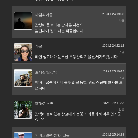
2023.1.24 19:53
사람의아들
댓글
감성이 돋보이는 남다른 시선의
감탄사가 절로 나는 작품입니다.
2023.1.24 22:12
라온
댓글
하얀 상고대가 눈부신 무등산의 겨울 산세가 멋집니다
2023.1.25 10:42
호세김/김광식
댓글
햐아~ 꿈속에서나 볼수 있을 듯한 멋진 작품에 찬사를 보
냅니다.
2023.1.25 11:33
雪夜/김남영
댓글
암벽에 붙어있는 상고대가 눈꽃과 어울어져 너무 멋지군
요.. ^^
2023.1.25 14:28
에버그린/이성환_고문