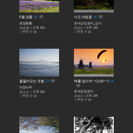
6월 정출
너도 바람꽃
16
15
용암鎔巖
호세김/김광식_감사
조회
조회
189
188
19.6.18
23.3.5
추천 수
추천 수
15
15
물들어오는 갯벌
해를 잡으려~~(소래~~)
13
14
대청마루
호세김/김광식
조회
188
23.1.17
조회
188
추천 수
22.6.3
13
추천 수
14