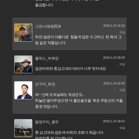
즐감합니다
2023.1.23 11:53
그린나래/金熙洙
댓글
하얀 설경이 아름다운 힘들게 담은 수고하신 한 폭의 그
림 같은 작품입니다.
2023.1.23 19:28
펠릭스_부회장
댓글
검은바위와 흰상고대의 대비가 너무 멋지네요
2023.1.24 11:05
선구자_회장
댓글
와~ 산에 오르실때도 계셨군요...
하늘만 열어주었으면 더 좋았을것을 묵은 무등산의 겨울
풍경 멋집니다.
2023.1.24 18:41
말썽꾸리_총무
댓글
흰 상고대와 검은색 바위의 조화가 최곱니다.
멋진작품 잘 감상합니다.