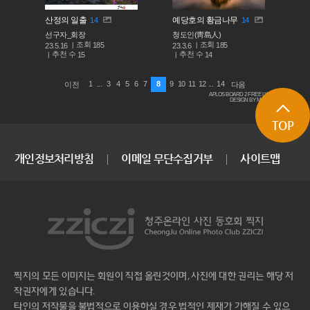
산정의 일출
예당호의 황금나무
14
14
선구자_회장
청도인(靑島人)
조회
조회
185
185
23.5.16
23.3.6
추천 수
추천 수
15
14
1
...
3
4
5
6
7
8
9
10
11
12
...
14
이전
다음
APLOS BOARD 2 FREE LICENSE
DESIGN BY MACARON
TOP
개인정보처리방침
이메일 무단수집거부
사이트맵
찍지의 모든 이미지는 회원이 직접 올린것이며, 사진에 대한 권리는 해당 저
작권자에게 있습니다.
타인의 저작물을 불법적으로 이용하실 경우 법적인 제재가 가해질 수 있으