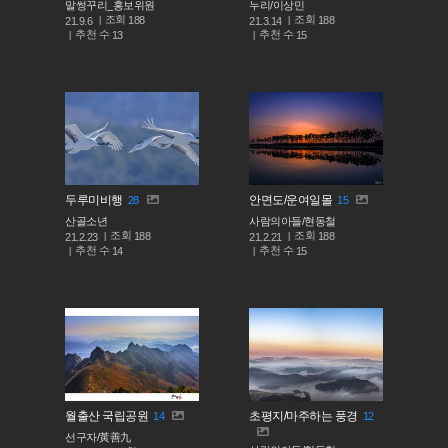
말썽꾸리_홍보위원
누리/이상민
조회
조회
188
188
21.9.6
21.3.14
추천 수
추천 수
13
15
두루미비행
안면도/운여일몰
28
15
산골소년
사람의아들/현동철
조회
조회
188
188
21.2.23
21.2.21
추천 수
추천 수
14
15
월출산 국립공원
초평지/마주하는 풍경
14
12
선구자/黃善九