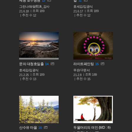
세종 호수공원
길
13
11
그린나래/金熙洙_감사
호세김/김광식
조회
조회
189
189
21.6.18
21.6.17
추천 수
추천 수
12
12
문의 대청호일출
라이트페인팅
14
15
호세김/김광식
무은/구문서
조회
조회
189
189
21.2.25
21.2.8
추천 수
추천 수
13
15
산수유 마을
두물머리의 여인 (MD : 하
16