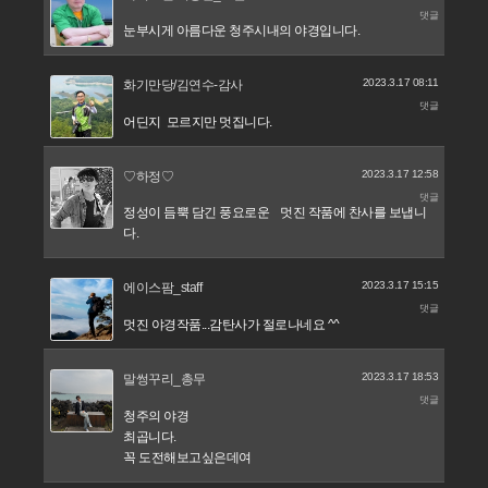
댓글
눈부시게 아름다운 청주시내의 야경입니다.
2023.3.17 08:11
화기만당/김연수-감사
댓글
어딘지 모르지만 멋집니다.
2023.3.17 12:58
♡하정♡
댓글
정성이 듬뿍 담긴 풍요로운 멋진 작품에 찬사를 보냅니
다.
2023.3.17 15:15
에이스팜_staff
댓글
멋진 야경작품...감탄사가 절로나네요 ^^
2023.3.17 18:53
말썽꾸리_총무
댓글
청주의 야경
최곱니다.
꼭 도전해보고싶은데여