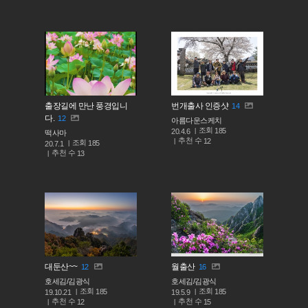
출장길에 만난 풍경입니
번개출사 인증샷
14
다.
12
아름다운스케치
조회
185
20.4.6
떡사마
추천 수
12
조회
185
20.7.1
추천 수
13
대둔산~~
월출산
12
16
호세김/김광식
호세김/김광식
조회
조회
185
185
19.10.21
19.5.9
추천 수
추천 수
12
15