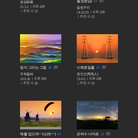
늘정원님)
14
용암鎔巖
조회
189
21.3.2
말썽꾸리
추천 수
13
조회
189
19.10.29
추천 수
12
빛이 그리는 그림
시화호일출
18
14
주희할배
청도인(靑島人)
조회
조회
189
189
19.6.26
19.4.5
추천 수
추천 수
16
15
해를 잡으려~~(소래~~)
은하수 너머로
14
14