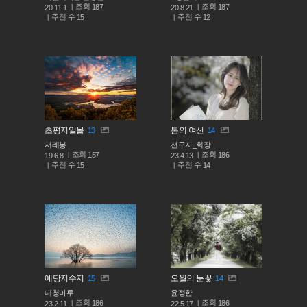
조회
조회
187
187
20.11.1
20.8.21
추천 수
추천 수
15
12
초평지일몰
봄의 여신
13
14
서래봉
선구자_회장
조회
조회
187
186
19.6.8
23.4.13
추천 수
추천 수
15
14
예당저수지
오월의 눈꽃
15
14
대청마루
윤정한
조회
조회
186
186
23.2.11
22.5.17