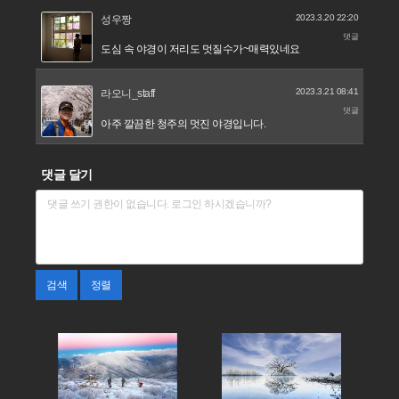
2023.3.20 22:20
성우짱
댓글
도심 속 야경이 저리도 멋질수가~매력있네요
2023.3.21 08:41
라오니_staff
댓글
아주 깔끔한 청주의 멋진 야경입니다.
댓글 달기
검색
정렬