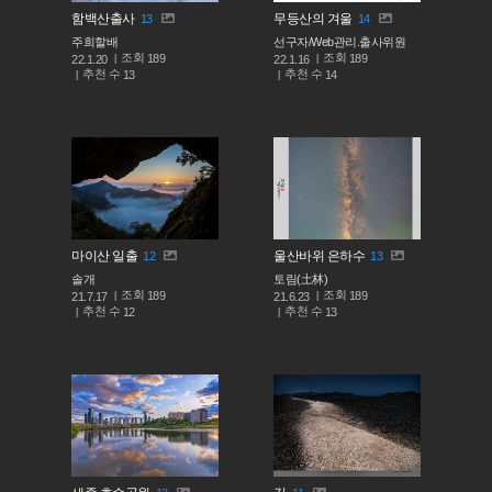
함백산출사
무등산의 겨울
13
14
주희할배
선구자/Web관리.출사위원
조회
조회
189
189
22.1.20
22.1.16
추천 수
추천 수
13
14
마이산 일출
울산바위 은하수
12
13
솔개
토림(土林)
조회
조회
189
189
21.7.17
21.6.23
추천 수
추천 수
12
13