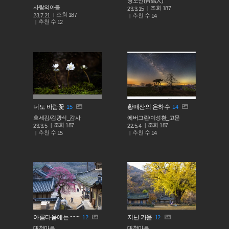
청도인(靑島人)
사람의아들
조회
187
23.3.15
조회
187
추천 수
23.7.21
14
추천 수
12
너도 바람꽃
황매산의 은하수
15
14
호세김/김광식_감사
에버그린/이성환_고문
조회
조회
187
187
23.3.5
22.5.4
추천 수
추천 수
15
14
아름다움에는 ~~~
지난 가을
12
12
대청마루
대청마루