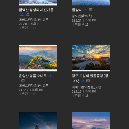
함백산 정상의 사진가들
월상리
13
11
청도인(靑島人)
에버그린/이성환_고문
조회
191
22.1.24
조회
191
추천 수
22.2.8
13
추천 수
13
운암산 명품 소나무
청주 도심의 일몰풍경 (창
13
고작)
13
에버그린/이성환_고문
에버그린/이성환_고문
조회
191
21.6.17
조회
191
21.6.12
추천 수
13
추천 수
13