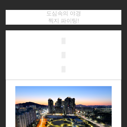
도심속의 야경
찍지 파이팅!
▒
▒
▒