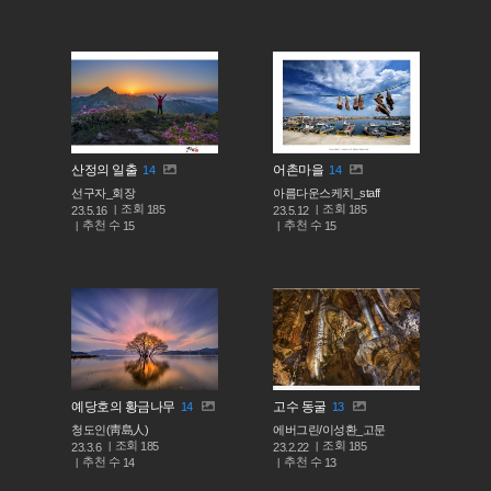
산정의 일출
어촌마을
14
14
선구자_회장
아름다운스케치_staff
조회
조회
185
185
23.5.16
23.5.12
추천 수
추천 수
15
15
예당호의 황금나무
고수 동굴
14
13
청도인(靑島人)
에버그린/이성환_고문
조회
조회
185
185
23.3.6
23.2.22
추천 수
추천 수
14
13