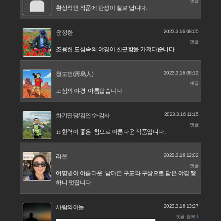
댓글
환상적인 작품에 탄성이 절로 납니다.
2023.3.16 08:05
윤정한
댓글
조용한 도심속의 야경이 친근함을 가져다줍니다.
2023.3.16 08:12
청도인(靑島人)
댓글
도심의 야경 아름답습니다
2023.3.16 11:15
화기만당/김연수-감사
댓글
표현력이 좋은 참으로 아름다운 작품입니다.
2023.3.16 12:02
라온
댓글
여명빛이 아름다운 남다른 구도와 구상으로 담은 야경 쨍
하니 멋집니다
2023.3.16 13:27
사람의아들
댓글
첨부
1