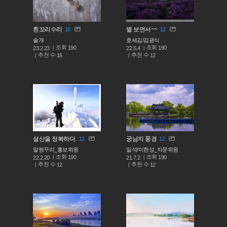
흰꼬리수리
별 보면서~~
16
12
솔개
호세김/김광식
조회
조회
190
190
23.2.23
22.5.4
추천 수
추천 수
16
12
설산을 정복하다.
궁남지 풍경
12
12
말썽꾸리_홍보위원
일석/이한성_자문위원
조회
조회
190
190
22.2.20
21.7.2
추천 수
추천 수
12
12