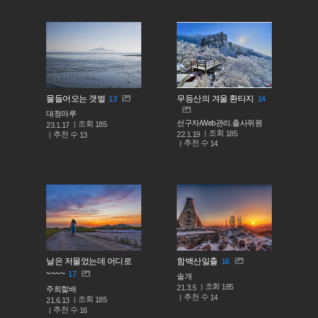
물들어오는 갯벌
무등산의 겨울 환타지
13
14
대청마루
선구자/Web관리.출사위원
조회
185
23.1.17
조회
185
추천 수
22.1.19
13
추천 수
14
날은 저물었는데 어디로
함백산일출
16
~~~~
17
솔개
조회
185
21.3.5
주희할배
추천 수
14
조회
185
21.6.13
추천 수
16