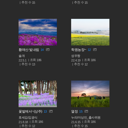
추천 수
추천 수
15
15
황매산 빛내림
학원농장~
14
12
솔개
성우짱
조회
조회
186
186
22.5.1
22.4.19
추천 수
추천 수
13
12
꽃밭에서~(상주)
열정
13
15
호세김/김광식
누리/이상민_출사위원
조회
조회
186
186
21.8.18
21.6.15
추천 수
추천 수
12
15