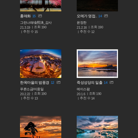
홍매화
오메가 영접..
15
14
그린나래/金熙洙_감사
윤정한
조회
조회
190
190
21.3.19
21.2.16
추천 수
추천 수
15
12
한옥마을의 밤풍경
죽성성당의 일출
12
14
푸른소금/이중일
에이스팜
조회
조회
190
190
20.2.22
20.1.6
추천 수
추천 수
13
14