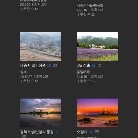
조회
188
20.2.19
사람의아들/현동철
추천 수
12
조회
188
20.1.16
추천 수
13
세종 비밀의정원
6월 정출
13
16
솔개
용암鎔巖
조회
조회
188
188
19.12.27
19.6.18
추천 수
추천 수
12
15
정북토성/반영의 풍경
오랑대
12
14