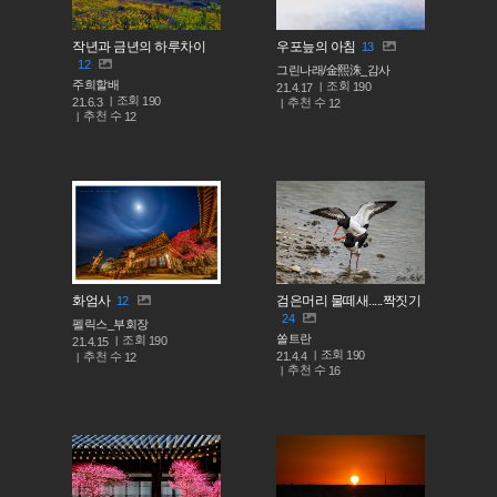
작년과 금년의 하루차이
우포늪의 아침
13
12
그린나래/金熙洙_감사
주희할배
조회
190
21.4.17
조회
190
추천 수
21.6.3
12
추천 수
12
화엄사
검은머리 물떼새.....짝짓기
12
24
펠릭스_부회장
쏠트란
조회
190
21.4.15
조회
190
추천 수
21.4.4
12
추천 수
16