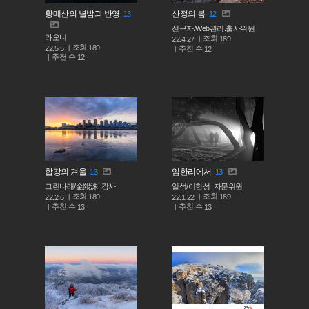
황매산의 별밤과 반영
산정의 봄
13
12
선구자/Web관리.출사위원
라오니
조회
189
22.4.27
조회
189
추천 수
22.5.5
12
추천 수
12
합강의 겨울
임한리에서
13
13
그린나래/金熙洙_감사
일석/이한성_자문위원
조회
조회
189
189
22.2.6
22.1.22
추천 수
추천 수
13
13