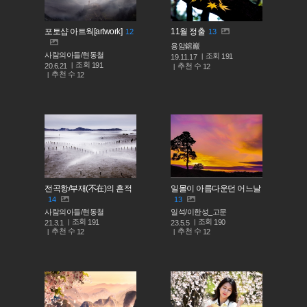
포토샵 아트웍[artwork]
11월 정출
12
13
용암鎔巖
사람의아들/현동철
조회
191
19.11.17
조회
191
추천 수
20.6.21
12
추천 수
12
전곡항/부재(不在)의 흔적
일몰이 아름다운던 어느날
14
13
사람의아들/현동철
일석/이한성_고문
조회
조회
191
190
21.3.1
23.5.5
추천 수
추천 수
12
12