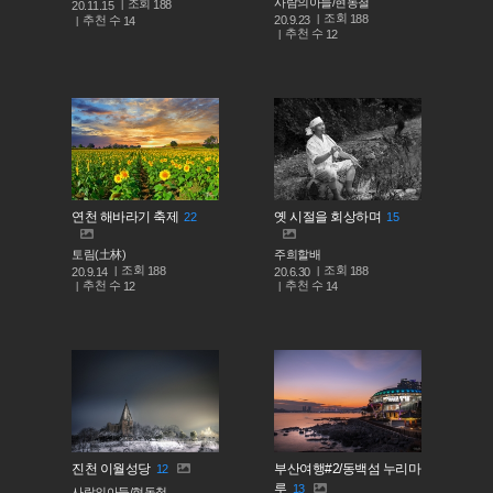
사람의아들/현동철
조회
188
20.11.15
조회
188
추천 수
20.9.23
14
추천 수
12
연천 해바라기 축제
옛 시절을 회상하며
22
15
토림(土林)
주희할배
조회
조회
188
188
20.9.14
20.6.30
추천 수
추천 수
12
14
진천 이월성당
부산여행#2/동백섬 누리마
12
루
13
사람의아들/현동철