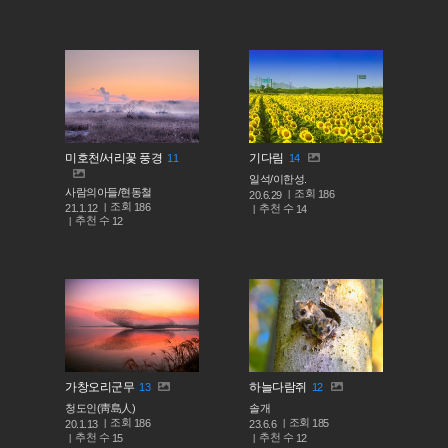
미호천/서리꽃 풍경
기다림
11
14
일석/이한성.
사람의아들/현동철
조회
186
20.6.29
조회
186
추천 수
21.1.12
14
추천 수
12
가창오리군무
하늘다람쥐
13
12
청도인(靑島人)
솔개
조회
조회
186
185
20.1.13
23.6.6
추천 수
추천 수
15
12