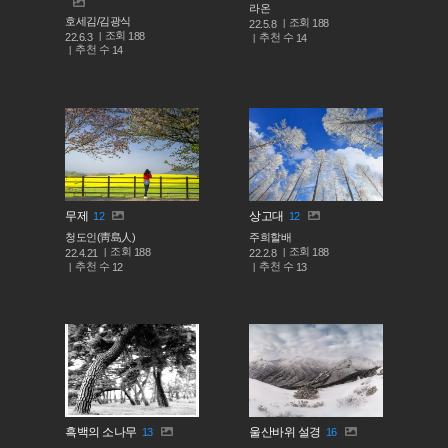
라온
호세김/김광식
조회
188
22.5.8
조회
188
추천 수
22.6.3
14
추천 수
14
무제
상고대
12
12
청도인(靑島人)
주희할배
조회
조회
188
188
22.4.21
22.2.8
추천 수
추천 수
12
13
흑백의 소나무
울산바위 설경
13
16