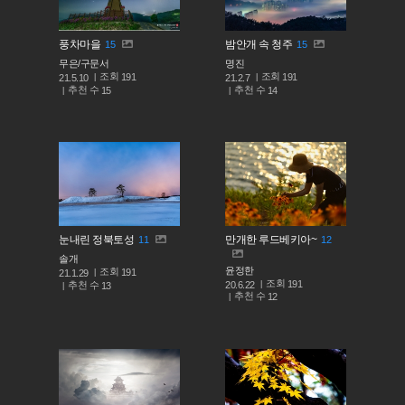
풍차마을
밤안개 속 청주
15
15
무은/구문서
명진
조회
조회
191
191
21.5.10
21.2.7
추천 수
추천 수
15
14
눈내린 정북토성
만개한 루드베키아~
11
12
솔개
윤정한
조회
191
21.1.29
조회
191
추천 수
20.6.22
13
추천 수
12