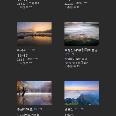
조회
조회
187
187
22.3.29
22.2.10
추천 수
추천 수
12
12
하석리
흑성산/의역(意譯)의 풍경
12
12
대청마루
사람의아들/현동철
조회
187
22.2.8
조회
187
추천 수
20.10.20
12
추천 수
13
주산지/秋色
월출산
15
11
사람의아들/현동철
B형남자