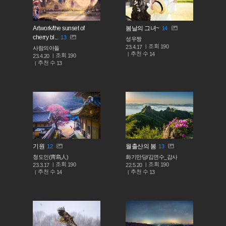
Artwork/the sunset of
봄날의 그녀~
14
cherry bl...
13
성우짱
조회
190
23.4.17
사람의아들
추천 수
14
조회
190
23.4.20
추천 수
13
기원
월출산의 봄
12
13
청도인(靑島人)
화기만당/김연수_감사
조회
조회
190
190
23.3.17
22.5.20
추천 수
추천 수
14
13