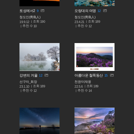
토성에서2
오랑대의 여명
9
12
청도인(靑島人)
청도인(靑島人)
조회
조회
190
189
19.9.12
23.4.21
추천 수
추천 수
10
12
강변의 겨울
아름다운 철쭉동산
12
15
선구자_회장
천운/이재웅
조회
조회
189
189
23.1.10
22.5.6
추천 수
추천 수
12
14