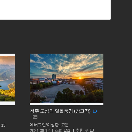
청주 도심의 일몰풍경 (창고작)
13
에버그린/이성환_고문
수
13
조회
추천 수
191
13
2021.06.12