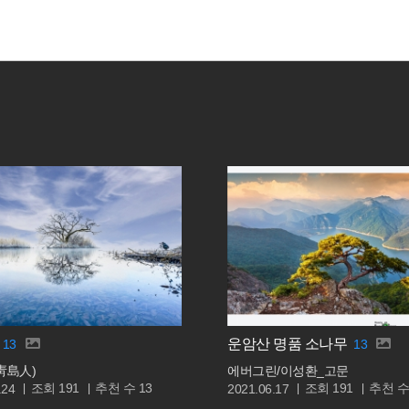
운암산 명품 소나무
13
13
靑島人)
에버그린/이성환_고문
조회
추천 수
조회
추천 
191
13
191
.24
2021.06.17