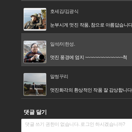
호세김/김광식
눈부시게 멋진 작품, 참으로 아름답습니다
일석/이한성.
멋진 풍경에 엄지 ~~~~~~~~~~~~~~~척
말썽꾸리
멋진화각의 환상적인 작품 잘 감상합니다
댓글 달기