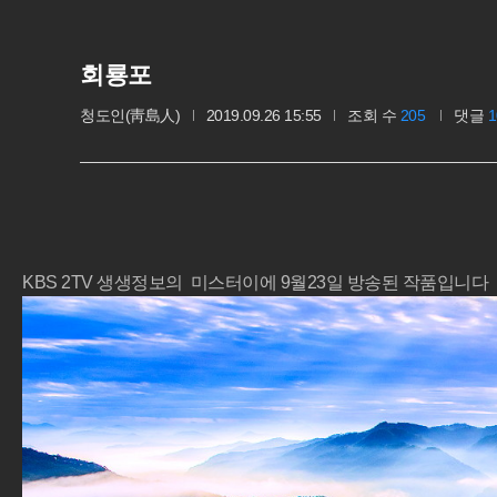
회룡포
청도인(靑島人)
2019.09.26 15:55
조회 수
205
댓글
1
KBS 2TV 생생정보의 미스터이에 9월23일 방송된 작품입니다