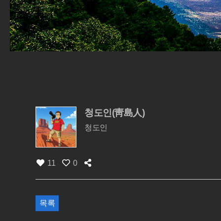
청도인(靑島人)
청도인
11
0
목록