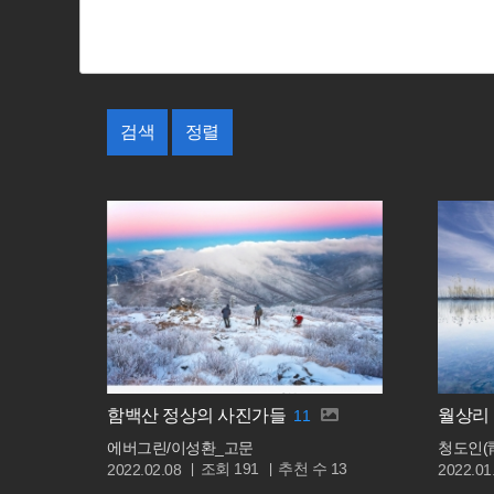
검색
정렬
함백산 정상의 사진가들
월상리
11
에버그린/이성환_고문
청도인(
조회
추천 수
191
13
2022.02.08
2022.01