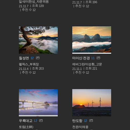
일석/이한성_자문위원
조회
196
21.11.7
조회
139
추천 수
21.11.7
12
추천 수
12
칠성면
마이산 전경
12
11
펠릭스_부회장
에버그린/이성환_고문
조회
조회
203
221
21.11.4
21.11.1
추천 수
추천 수
12
12
우륵대교
탄도항
12
12
토림(土林)
천운/이재웅