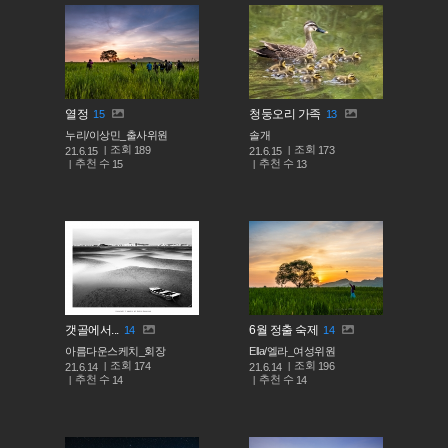
열정
청둥오리 가족
15
13
누리/이상민_출사위원
솔개
조회
조회
189
173
21.6.15
21.6.15
추천 수
추천 수
15
13
갯골에서...
6월 정출 숙제
14
14
아름다운스케치_회장
Ella/엘라_여성위원
조회
조회
174
196
21.6.14
21.6.14
추천 수
추천 수
14
14