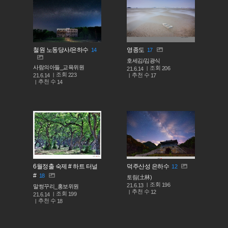
철원 노동당사/은하수
영종도
14
17
호세김/김광식
사람의아들_교육위원
조회
206
21.6.14
조회
223
추천 수
21.6.14
17
추천 수
14
6월정출 숙제 # 하트 터널
덕주산성 은하수
12
#
18
토림(土林)
조회
196
21.6.13
말썽꾸리_홍보위원
추천 수
12
조회
199
21.6.14
추천 수
18