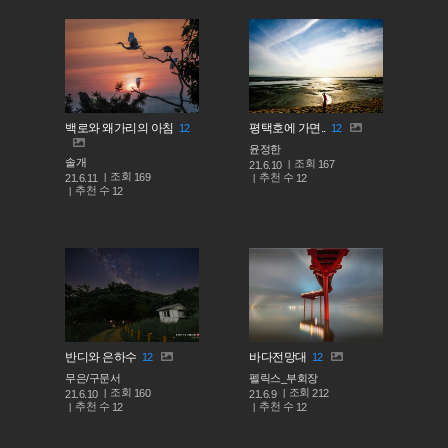
백로와 왜가리의 아침
평택호에 가면..
12
12
윤정한
솔개
조회
167
21.6.10
조회
169
추천 수
21.6.11
12
추천 수
12
반디와 은하수
바다전망대
12
12
무은/구문서
펠릭스_부회장
조회
조회
160
212
21.6.10
21.6.9
추천 수
추천 수
12
12