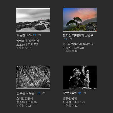
주문진 바다
월악산 제비봉의 소낭구
12
11
에이스팜_조직위원
선구자/Web관리.출사위원
조회
173
21.6.30
조회
236
추천 수
21.6.29
12
추천 수
12
춤추는 나무들~
Terra Cotta
13
12
호세김/김광식
雪夜/김남영
조회
조회
165
153
21.6.29
21.6.29
추천 수
추천 수
13
12