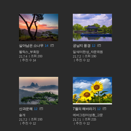
살아남은 소나무
궁남지 풍경
14
12
펠릭스_부회장
일석/이한성_자문위원
조회
조회
200
190
21.7.4
21.7.2
추천 수
추천 수
14
12
산과운해
7월의 해바라기
12
12
솔개
에버그린/이성환_고문
조회
조회
193
215
21.7.2
21.7.1
추천 수
추천 수
12
12