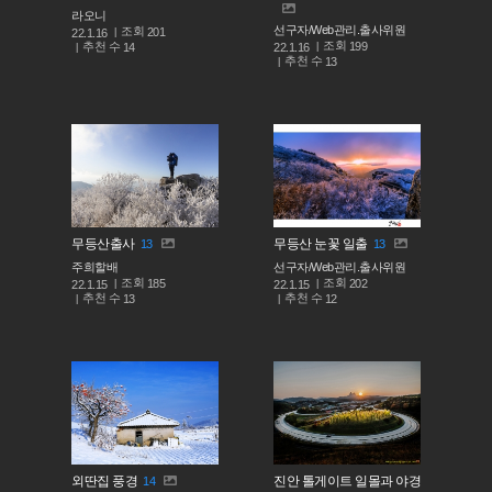
라오니
선구자/Web관리.출사위원
조회
201
22.1.16
조회
199
추천 수
22.1.16
14
추천 수
13
무등산출사
무등산 눈꽃 일출
13
13
주희할배
선구자/Web관리.출사위원
조회
조회
185
202
22.1.15
22.1.15
추천 수
추천 수
13
12
외딴집 풍경
진안 톨게이트 일몰과 야경
14