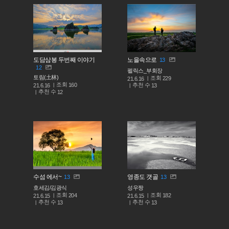
도담삼봉 두번째 이야기
노을속으로
13
12
펠릭스_부회장
토림(土林)
조회
229
21.6.16
조회
160
추천 수
21.6.16
13
추천 수
12
수섬 에서~
영종도 갯골
13
13
호세김/김광식
성우짱
조회
조회
204
182
21.6.15
21.6.15
추천 수
추천 수
13
13