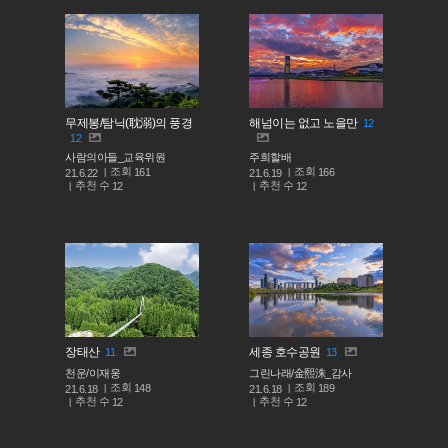
무제봉/탐닉(耽溺)의 풍경
해넘이는 없고 노을만
12
12
사람의아들_교육위원
주희할배
조회
조회
161
166
21.6.22
21.6.19
추천 수
추천 수
12
12
장태산
세종 호수공원
11
13
천운/이재웅
그린나래/金熙洙_감사
조회
조회
148
189
21.6.18
21.6.18
추천 수
추천 수
12
12