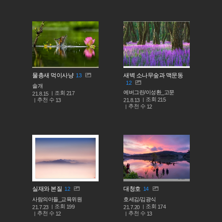
물총새 먹이사냥
새벽 소나무숲과 맥문동
13
12
솔개
에버그린/이성환_고문
조회
217
21.8.15
조회
215
추천 수
21.8.13
13
추천 수
12
실재와 본질
대청호
12
14
사람의아들_교육위원
호세김/김광식
조회
조회
199
174
21.7.23
21.7.20
추천 수
추천 수
12
13