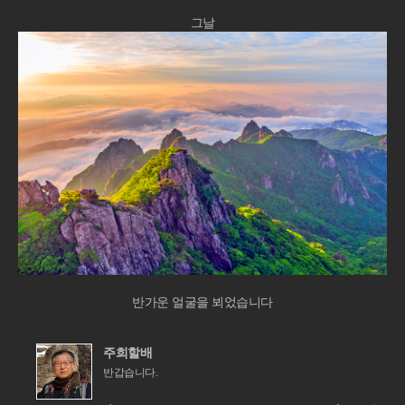
그날
반가운 얼굴을 뵈었습니다
주희할배
반갑습니다.