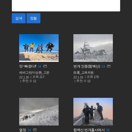
검색
정렬
앗~빠졌다!!
번개 인증(함백산)
14
13
에버그린/이성환_고문
自運_교육위원
조회
조회
217
178
22.1.16
22.1.16
추천 수
추천 수
12
13
열정
함백산 번개출사에서
14
20