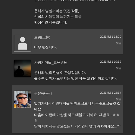
운해가 넘실거리는 멋진 작품,
신록의 시원함이 느껴지는 작품,
환상적인 작품입니다.
2021.5.31 13:20
토림(土林)
댓글
너무 멋집니다.
2021.5.31 19:12
사람의아들_교육위원
댓글
운해와 빛의 만남이 환상적입니다.
볼수록 깊이가 느껴지는 멋진 작품 잘 감상하고 갑니다.
2021.5.31 22:14
무은/구문서
댓글
멀리가셔서 이런대작을 담아오셨으니 너무좋으셨을것 같
네요.
다음에 이런데 가실땐 저도 데불고 가세요...제발요....ㅎㅎ
ㅎ
많이 다치시는 않으셨는지 걱정인데 빨리 쾌차하세요....^^