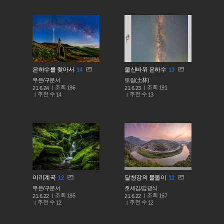
은하수를 찾아서
울산바위 은하수
14
13
무은/구문서
토림(土林)
조회
조회
186
191
21.6.24
21.6.23
추천 수
추천 수
14
13
이끼계곡
달천강의 물돌이
12
12
무은/구문서
호세김/김광식
조회
조회
185
167
21.6.22
21.6.22
추천 수
추천 수
12
12