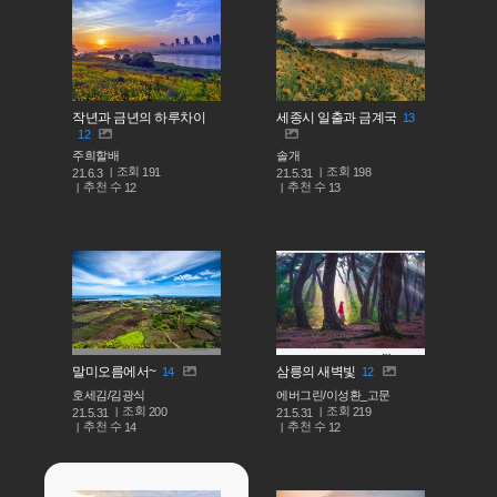
작년과 금년의 하루차이
세종시 일출과 금계국
13
12
주희할배
솔개
조회
조회
191
198
21.6.3
21.5.31
추천 수
추천 수
12
13
말미오름에서~
삼릉의 새벽빛
14
12
호세김/김광식
에버그린/이성환_고문
조회
조회
200
219
21.5.31
21.5.31
추천 수
추천 수
14
12