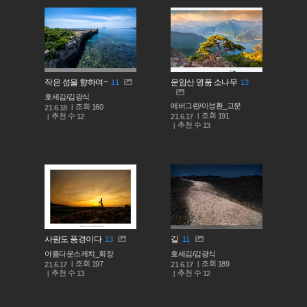
작은 섬을 향하여~
운암산 명품 소나무
11
13
호세김/김광식
에버그린/이성환_고문
조회
160
21.6.18
조회
191
추천 수
21.6.17
12
추천 수
13
사람도 풍경이다
길
13
11
아름다운스케치_회장
호세김/김광식
조회
조회
197
189
21.6.17
21.6.17
추천 수
추천 수
13
12