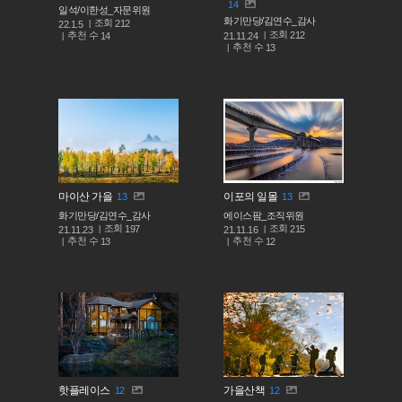
14
일석/이한성_자문위원
화기만당/김연수_감사
조회
212
22.1.5
조회
212
추천 수
21.11.24
14
추천 수
13
마이산 가을
이포의 일몰
13
13
화기만당/김연수_감사
에이스팜_조직위원
조회
조회
197
215
21.11.23
21.11.16
추천 수
추천 수
13
12
핫플레이스
가을산책
12
12