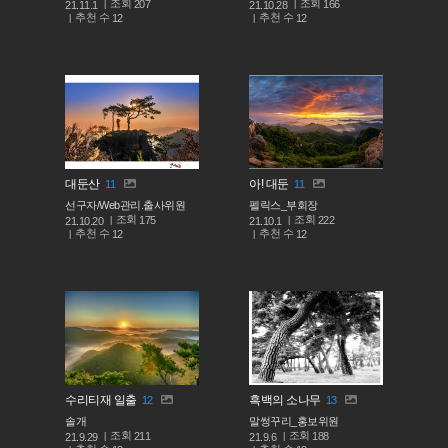
조회
조회
207
166
21.11.1
21.10.28
추천 수
추천 수
12
12
대둔산
아! 대둔
11
11
선구자/Web관리.출사위원
펠릭스_부회장
조회
조회
175
222
21.10.20
21.10.1
추천 수
추천 수
12
12
수리티재 일출
흑백의 소나무
12
13
솔개
말썽꾸리_홍보위원
조회
조회
211
188
21.9.29
21.9.6