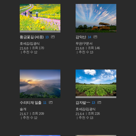
황금꽃길 (세종)
감악산
13
14
호세김/김광식
무은/구문서
조회
조회
170
146
21.6.8
21.6.8
추천 수
추천 수
12
13
수리티재 일출
감자밭~~
11
13
솔개
호세김/김광식
조회
조회
209
226
21.6.7
21.6.4
추천 수
추천 수
12
13