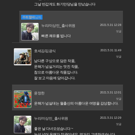
그날 반갑게도 화기만당님을 만났습니다
주희할배
님께
2021.5.31 12:28
누리/이상민_출사위원
댓글
빠른 쾌유를 빕니다
2021.5.31 11:49
호세김/김광식
댓글
남다른 구상으로 담은 작품,
운해가 넘실거리는 멋진 작품,
참으로 아름다운 작품입니다.
잘 보고 마음에 담아갑니다.
2021.5.31 12:01
윤정한
댓글
운해가 넘실대는 월출산의 아름다운 여명을 감상합니다.
2021.5.31 12:29
누리/이상민_출사위원
댓글
좋은 날 다녀오셨습니다 ~
능선 넘어 운해가 장관이네요 먼거리 고생하셨습니다