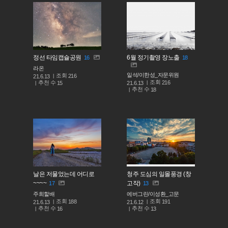
정선 타임캡슐공원
6월 정기촬영 장노출
16
18
라온
일석/이한성_자문위원
조회
216
21.6.13
조회
216
추천 수
21.6.13
15
추천 수
18
날은 저물었는데 어디로
청주 도심의 일몰풍경 (창
~~~~
고작)
17
13
주희할배
에버그린/이성환_고문
조회
조회
188
191
21.6.13
21.6.12
추천 수
추천 수
16
13