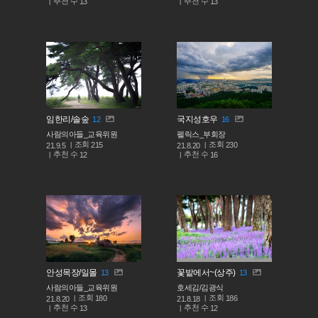
추천 수
추천 수
13
13
임한리/솔숲
국지성호우
12
16
사람의아들_교육위원
펠릭스_부회장
조회
조회
215
230
21.9.5
21.8.20
추천 수
추천 수
12
16
안성목장/일몰
꽃밭에서~(상주)
13
13
사람의아들_교육위원
호세김/김광식
조회
조회
180
186
21.8.20
21.8.18
추천 수
추천 수
13
12