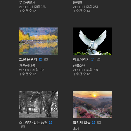
무은/구문서
윤정한
조회
조회
223
283
21.11.15
21.11.9
추천 수
추천 수
12
13
21년 문광지
백로이야기
12
14
천운/이재웅
산골소년
조회
조회
193
199
21.11.8
21.11.8
추천 수
추천 수
12
12
소나무가 있는 풍경
말티재 일몰
12
12
솔개