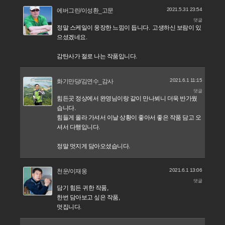
2021.5.31 23:54
에버그린/이성환_고문
댓글
정말 스케일이 웅장한 느낌이 듭니다. 고생하신 보람이 있
으셨겠네요.
감탄사가 절로 나는 작품입니다.
2021.6.1 11:15
화기만당/김연수_감사
댓글
힘든곳 정상에서 완영님이랑 같이 만나뵈니 더욱 반가웠
습니다.
힘들게 올라 가셔서 이날 상황이 좋아서 좋은 작품 담고 오
셔서 다행입니다.
정말 멋지게 담아오셨습니다.
2021.6.1 13:06
천운/이재웅
댓글
담기 힘든 귀한 작품,
한번 담아보고 싶은 작품,
멋집니다.