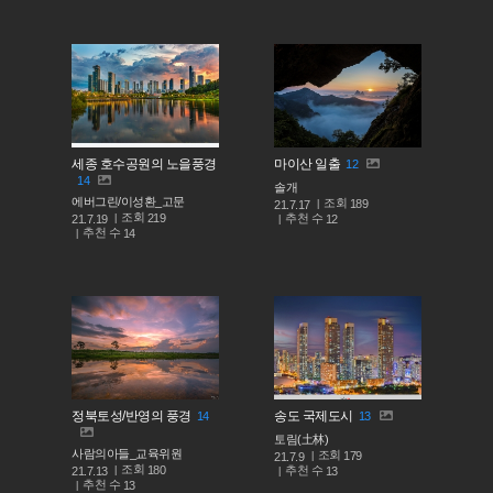
세종 호수공원의 노을풍경
마이산 일출
12
14
솔개
에버그린/이성환_고문
조회
189
21.7.17
조회
219
추천 수
21.7.19
12
추천 수
14
정북토성/반영의 풍경
송도 국제도시
14
13
토림(土林)
사람의아들_교육위원
조회
179
21.7.9
조회
180
추천 수
21.7.13
13
추천 수
13