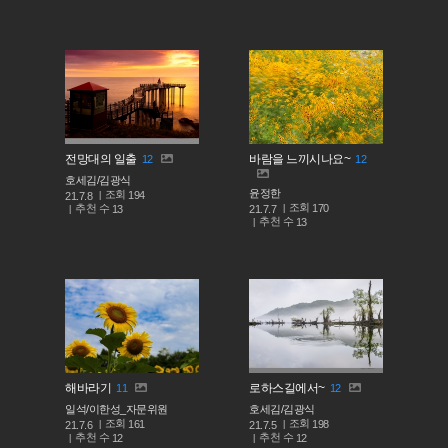
전망대의 일출
바람을 느끼시나요~
12
12
호세김/김광식
윤정한
조회
194
21.7.8
조회
170
추천 수
21.7.7
13
추천 수
13
해바라기
로하스길에서~
11
12
일석/이한성_자문위원
호세김/김광식
조회
조회
161
198
21.7.6
21.7.5
추천 수
추천 수
12
12