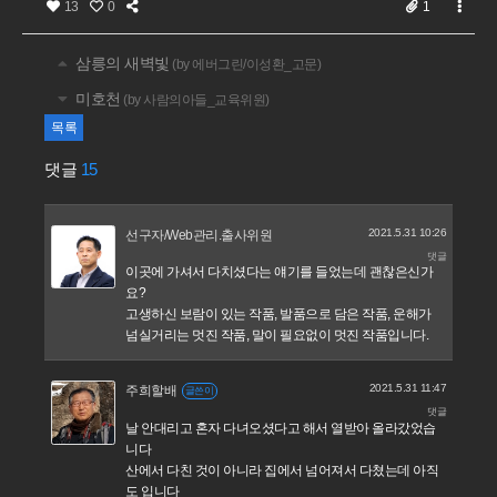
13
0
1
삼릉의 새벽빛
(by 에버그린/이성환_고문)
미호천
(by 사람의아들_교육위원)
목록
댓글
15
2021.5.31 10:26
선구자/Web관리.출사위원
댓글
이곳에 가셔서 다치셨다는 얘기를 들었는데 괜찮은신가
요?
​​​​​고생하신 보람이 있는 작품, 발품으로 담은 작품, 운해가
넘실거리는 멋진 작품,
말이 필요없이 멋진 작품입니다.
2021.5.31 11:47
주희할배
글쓴이
댓글
날 안대리고 혼자 다녀오셨다고 해서 열받아 올라갔었습
니다
산에서 다친 것이 아니라 집에서 넘어져서 다쳤는데 아직
도 입니다