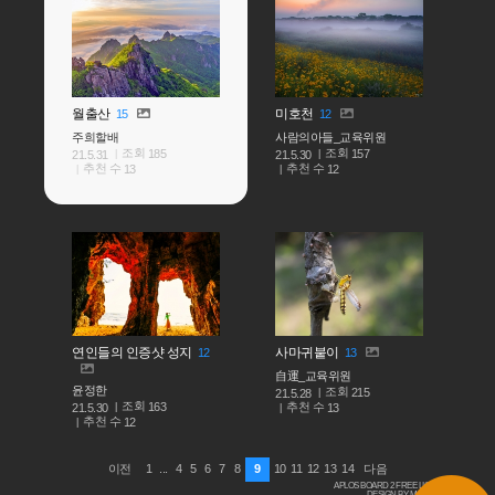
월출산
미호천
15
12
주희할배
사람의아들_교육위원
조회
조회
185
157
21.5.31
21.5.30
추천 수
추천 수
13
12
연인들의 인증샷 성지
사마귀붙이
12
13
自運_교육위원
윤정한
조회
215
21.5.28
조회
163
추천 수
21.5.30
13
추천 수
12
1
...
4
5
6
7
8
9
10
11
12
13
14
이전
다음
APLOS BOARD 2 FREE LICENSE
DESIGN BY MACARON