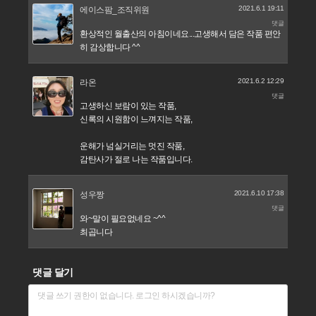
2021.6.1 19:11
에이스팜_조직위원
댓글
환상적인 월출산의 아침이네요...고생해서 담은 작품 편안
히 감상합니다 ^^
2021.6.2 12:29
라온
댓글
고생하신 보람이 있는 작품,
신록의 시원함이 느껴지는 작품,
운해가 넘실거리는 멋진 작품,
감탄사가 절로 나는 작품입니다.
2021.6.10 17:38
성우짱
댓글
와~말이 필요없네요 ~^^
최곱니다
댓글 달기