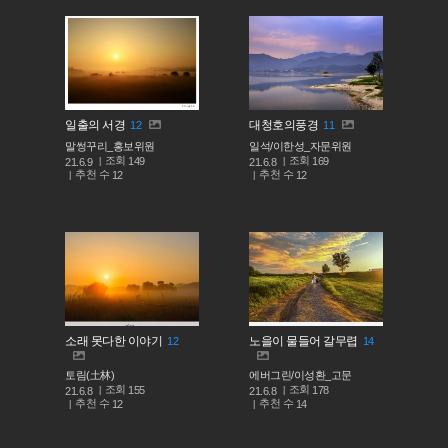
일출의 서경
대청호의풍경
12
11
말썽꾸리_홍보위원
일석/이한성_자문위원
조회
조회
149
169
21.6.9
21.6.8
추천 수
추천 수
12
12
소래 못다한 이야기
노을이 물들어 갈무렵
12
14
토림(土林)
에버그린/이성환_고문
조회
조회
155
178
21.6.8
21.6.8
추천 수
추천 수
12
14