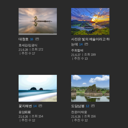
대청호
사진은 빛의 예술이라고 하
16
는데
14
호세김/김광식
조회
172
21.6.28
주희할배
추천 수
17
조회
199
21.6.27
추천 수
13
꽃지해변
도담삼봉
14
12
용암鎔巖
천운/이재웅
조회
조회
154
156
21.6.26
21.6.26
추천 수
추천 수
12
12