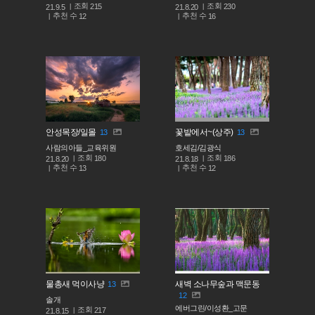
조회
조회
215
230
21.9.5
21.8.20
추천 수
추천 수
12
16
안성목장/일몰
꽃밭에서~(상주)
13
13
사람의아들_교육위원
호세김/김광식
조회
조회
180
186
21.8.20
21.8.18
추천 수
추천 수
13
12
물총새 먹이사냥
새벽 소나무숲과 맥문동
13
12
솔개
에버그린/이성환_고문
조회
217
21.8.15