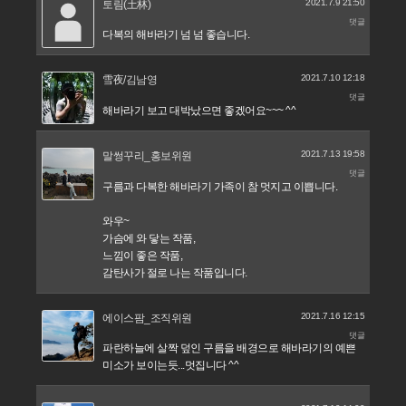
2021.7.9 21:50
토림(土林)
댓글
다복의 해바라기 넘 넘 좋습니다.
2021.7.10 12:18
雪夜/김남영
댓글
해바라기 보고 대박났으면 좋겠어요~~~ ^^
2021.7.13 19:58
말썽꾸리_홍보위원
댓글
구름과 다복한 해바라기 가족이 참 멋지고 이쁩니다.
와우~
가슴에 와 닿는 작품,
느낌이 좋은 작품,
감탄사가 절로 나는 작품입니다.
2021.7.16 12:15
에이스팜_조직위원
댓글
파란하늘에 살짝 덮인 구름을 배경으로 해바라기의 예쁜
미소가 보이는듯...멋집니다 ^^