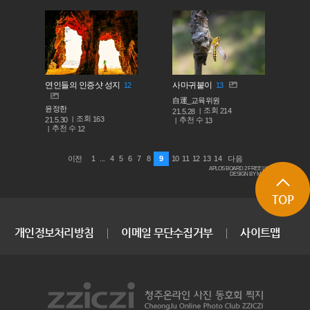
연인들의 인증샷 성지
사마귀붙이
12
13
自運_교육위원
윤정한
조회
214
21.5.28
조회
163
추천 수
21.5.30
13
추천 수
12
1
...
4
5
6
7
8
9
10
11
12
13
14
이전
다음
APLOS BOARD 2 FREE LICENSE
DESIGN BY MACARON
TOP
개인정보처리방침
이메일 무단수집거부
사이트맵