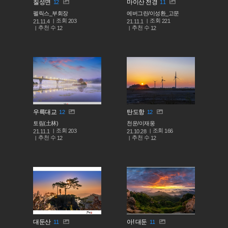
칠성면
마이산 전경
12
11
펠릭스_부회장
에버그린/이성환_고문
조회
조회
203
221
21.11.4
21.11.1
추천 수
추천 수
12
12
우륵대교
탄도항
12
12
토림(土林)
천운/이재웅
조회
조회
203
166
21.11.1
21.10.28
추천 수
추천 수
12
12
대둔산
아! 대둔
11
11