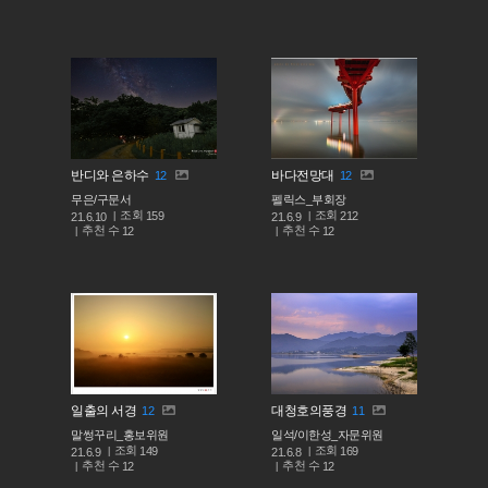
반디와 은하수
바다전망대
12
12
무은/구문서
펠릭스_부회장
조회
조회
159
212
21.6.10
21.6.9
추천 수
추천 수
12
12
일출의 서경
대청호의풍경
12
11
말썽꾸리_홍보위원
일석/이한성_자문위원
조회
조회
149
169
21.6.9
21.6.8
추천 수
추천 수
12
12