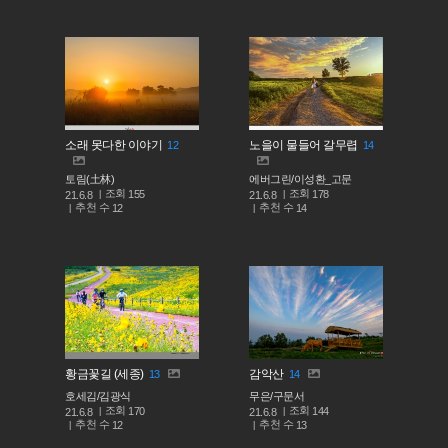
소래 못다한 이야기
노을이 물들어 갈무렵
12
14
토림(土林)
에버그린/이성환_고문
조회
조회
155
178
21.6.8
21.6.8
추천 수
추천 수
12
14
황금꽃길 (세종)
감악산
13
14
호세김/김광식
무은/구문서
조회
조회
170
144
21.6.8
21.6.8
추천 수
추천 수
12
13