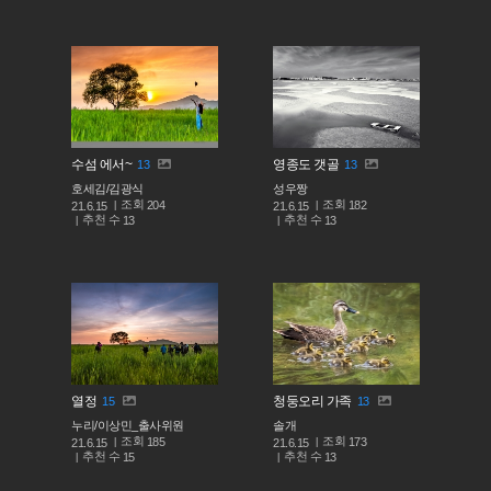
수섬 에서~
영종도 갯골
13
13
호세김/김광식
성우짱
조회
조회
204
182
21.6.15
21.6.15
추천 수
추천 수
13
13
열정
청둥오리 가족
15
13
누리/이상민_출사위원
솔개
조회
조회
185
173
21.6.15
21.6.15
추천 수
추천 수
15
13