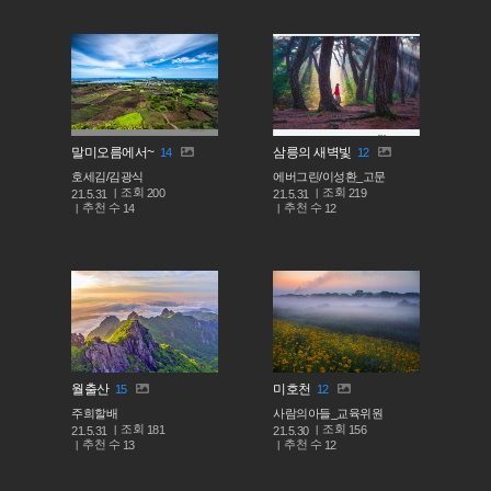
말미오름에서~
삼릉의 새벽빛
14
12
호세김/김광식
에버그린/이성환_고문
조회
조회
200
219
21.5.31
21.5.31
추천 수
추천 수
14
12
월출산
미호천
15
12
주희할배
사람의아들_교육위원
조회
조회
181
156
21.5.31
21.5.30
추천 수
추천 수
13
12