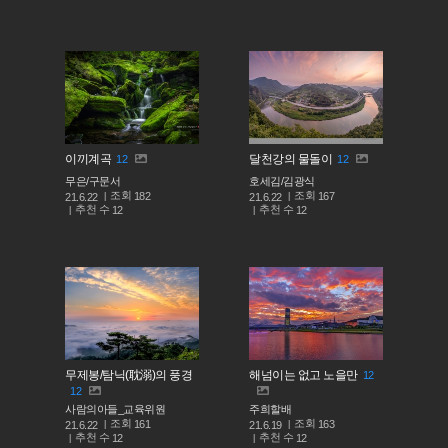
이끼계곡
달천강의 물돌이
12
12
무은/구문서
호세김/김광식
조회
조회
182
167
21.6.22
21.6.22
추천 수
추천 수
12
12
무제봉/탐닉(耽溺)의 풍경
해넘이는 없고 노을만
12
12
사람의아들_교육위원
주희할배
조회
조회
161
163
21.6.22
21.6.19
추천 수
추천 수
12
12