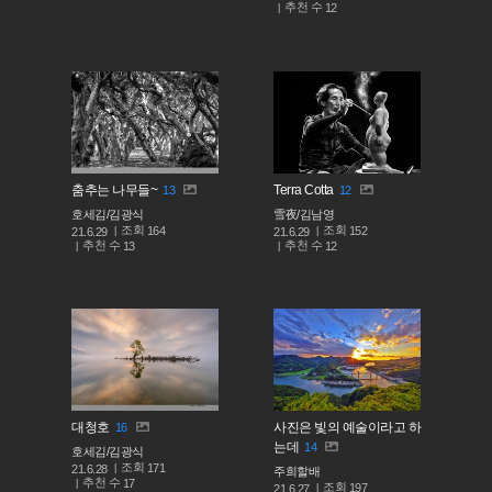
추천 수
12
춤추는 나무들~
Terra Cotta
13
12
호세김/김광식
雪夜/김남영
조회
조회
164
152
21.6.29
21.6.29
추천 수
추천 수
13
12
대청호
사진은 빛의 예술이라고 하
16
는데
14
호세김/김광식
조회
171
21.6.28
주희할배
추천 수
17
조회
197
21.6.27