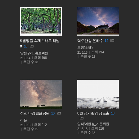
6월정출 숙제 # 하트 터널
덕주산성 은하수
12
#
18
토림(土林)
조회
194
21.6.13
말썽꾸리_홍보위원
추천 수
12
조회
198
21.6.14
추천 수
18
정선 타임캡슐공원
6월 정기촬영 장노출
16
18
라온
일석/이한성_자문위원
조회
212
21.6.13
조회
216
추천 수
21.6.13
15
추천 수
18