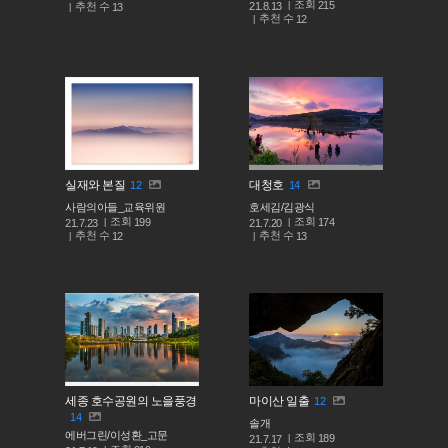
조회
215
추천 수
21.8.13
13
추천 수
12
실재와 본질
대청호
12
14
사람의아들_교육위원
호세김/김광식
조회
조회
199
174
21.7.23
21.7.20
추천 수
추천 수
12
13
세종 호수공원의 노을풍경
마이산 일출
12
14
솔개
에버그린/이성환_고문
조회
189
21.7.17