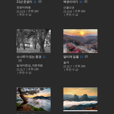
21년 문광지
백로이야기
12
14
천운/이재웅
산골소년
조회
조회
193
194
21.11.8
21.11.8
추천 수
추천 수
12
12
소나무가 있는 풍경
말티재 일몰
12
12
솔개
일석/이한성_자문위원
조회
196
21.11.7
조회
139
추천 수
21.11.7
12
추천 수
12