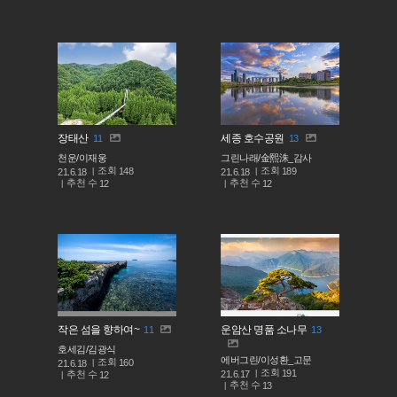
장태산
세종 호수공원
11
13
천운/이재웅
그린나래/金熙洙_감사
조회
조회
148
189
21.6.18
21.6.18
추천 수
추천 수
12
12
작은 섬을 향하여~
운암산 명품 소나무
11
13
호세김/김광식
에버그린/이성환_고문
조회
160
21.6.18
조회
191
추천 수
21.6.17
12
추천 수
13