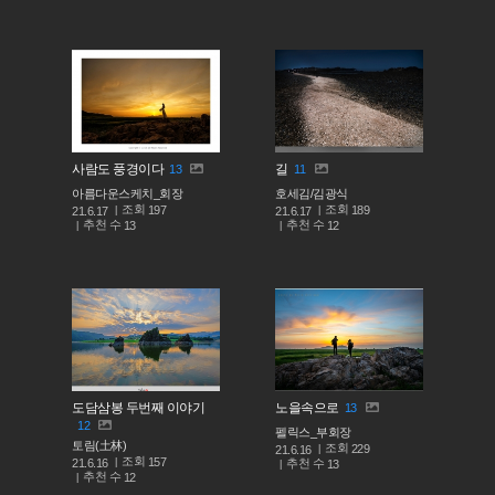
사람도 풍경이다
길
13
11
아름다운스케치_회장
호세김/김광식
조회
조회
197
189
21.6.17
21.6.17
추천 수
추천 수
13
12
도담삼봉 두번째 이야기
노을속으로
13
12
펠릭스_부회장
토림(土林)
조회
229
21.6.16
조회
157
추천 수
21.6.16
13
추천 수
12