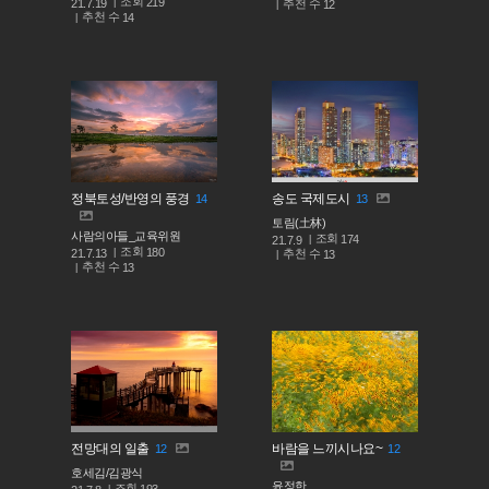
조회
219
추천 수
21.7.19
12
추천 수
14
정북토성/반영의 풍경
송도 국제도시
14
13
토림(土林)
사람의아들_교육위원
조회
174
21.7.9
조회
180
추천 수
21.7.13
13
추천 수
13
전망대의 일출
바람을 느끼시나요~
12
12
호세김/김광식
윤정한
조회
193