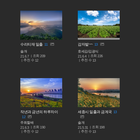
수리티재 일출
감자밭~~
11
13
솔개
호세김/김광식
조회
조회
209
226
21.6.7
21.6.4
추천 수
추천 수
12
13
작년과 금년의 하루차이
세종시 일출과 금계국
13
12
주희할배
솔개
조회
조회
190
198
21.6.3
21.5.31
추천 수
추천 수
12
13