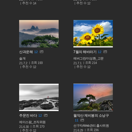
추천 수
추천 수
14
12
산과운해
7월의 해바라기
12
12
솔개
에버그린/이성환_고문
조회
조회
193
214
21.7.2
21.7.1
추천 수
추천 수
12
12
주문진 바다
월악산 제비봉의 소낭구
12
11
에이스팜_조직위원
선구자/Web관리.출사위원
조회
170
21.6.30
조회
236
추천 수
21.6.29
12