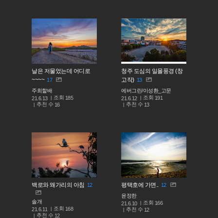
날은 저물었는데 어디로
청주 도심의 일몰풍경 (창
~~~~
고작)
17
13
주희할배
에버그린/이성환_고문
조회
조회
185
191
21.6.13
21.6.12
추천 수
추천 수
16
13
백로와 왜가리의 아침
평택호에 가면..
12
12
윤정한
솔개
조회
166
21.6.10
조회
168
추천 수
21.6.11
12
추천 수
12