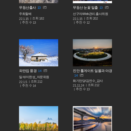
무등산출사
무등산 눈꽃 일출
13
13
주희할배
선구자/Web관리.출사위원
조회
조회
182
202
22.1.15
22.1.15
추천 수
추천 수
13
12
외딴집 풍경
진안 톨게이트 일몰과 야경
14
14
일석/이한성_자문위원
화기만당/김연수_감사
조회
212
22.1.5
조회
212
추천 수
21.11.24
14
추천 수
13