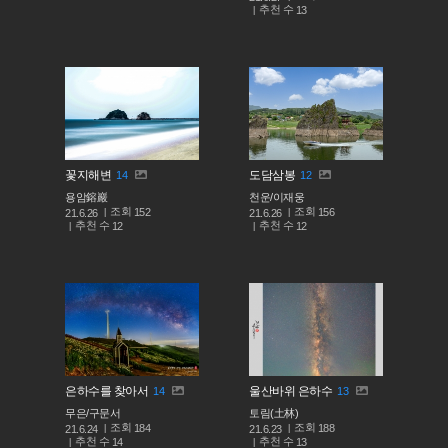
추천 수
13
꽃지해변
도담삼봉
14
12
용암鎔巖
천운/이재웅
조회
조회
152
156
21.6.26
21.6.26
추천 수
추천 수
12
12
은하수를 찾아서
울산바위 은하수
14
13
무은/구문서
토림(土林)
조회
조회
184
188
21.6.24
21.6.23
추천 수
추천 수
14
13