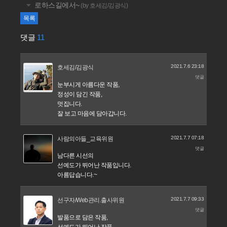
로하스길에서~
(by 호세김/김광식)
목록
댓글
11
2021.7.6 23:18
호세김/김광식
댓글
눈부시게 아름다운 작품,
정성이 담긴 작품,
멋집니다.
잘 보고 마음에 담아갑니다.
2021.7.7 07:18
사람의아들_교육위원
댓글
남다른 시선의
선예도가 뛰어난 작품입니다.
아름답습니다.~
2021.7.7 09:33
선구자/Web관리.출사위원
댓글
발품으로 담은 작품,