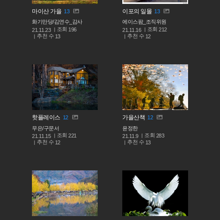
마이산 가을
이포의 일몰
13
13
화기만당/김연수_감사
에이스팜_조직위원
조회
조회
196
212
21.11.23
21.11.16
추천 수
추천 수
13
12
핫플레이스
가을산책
12
12
무은/구문서
윤정한
조회
조회
221
283
21.11.15
21.11.9
추천 수
추천 수
12
13