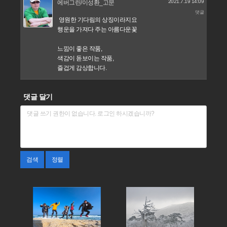
2021.7.19 14:09
에버그린/이성환_고문
댓글
영원한 기다림의 상징이라지요
행운을 가져다 주는 아름다운꽃
느낌이 좋은 작품,
색감이 돋보이는 작품,
즐겁게 감상합니다.
댓글 달기
검색
정렬