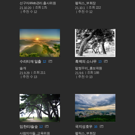
선구자/Web관리.출사위원
펠릭스_부회장
조회
조회
175
222
21.10.20
21.10.1
추천 수
추천 수
12
12
수리티재 일출
흑백의 소나무
12
13
솔개
말썽꾸리_홍보위원
조회
조회
211
188
21.9.29
21.9.6
추천 수
추천 수
13
13
임한리/솔숲
국지성호우
12
16
사람의아들_교육위원
펠릭스_부회장