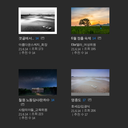
갯골에서...
6월 정출 숙제
14
14
아름다운스케치_회장
Ella/엘라_여성위원
조회
조회
173
195
21.6.14
21.6.14
추천 수
추천 수
14
14
철원 노동당사/은하수
영종도
14
17
호세김/김광식
사람의아들_교육위원
조회
206
21.6.14
조회
223
추천 수
21.6.14
17
추천 수
14