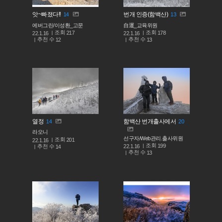
앗~빠졌다!!
번개 인증(함백산)
14
13
에버그린/이성환_고문
自運_교육위원
조회
조회
217
178
22.1.16
22.1.16
추천 수
추천 수
12
13
열정
함백산 번개출사에서
14
20
라오니
선구자/Web관리.출사위원
조회
201
22.1.16
조회
199
추천 수
22.1.16
14
추천 수
13