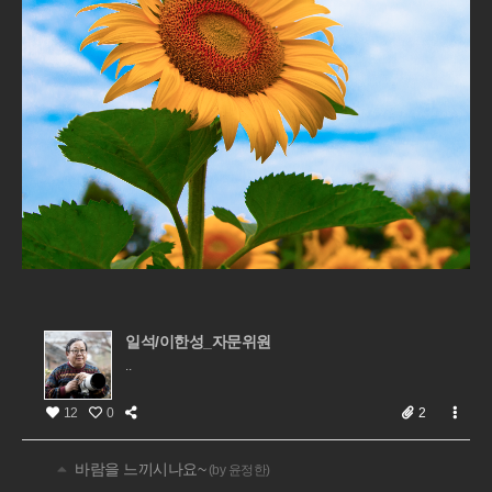
일석/이한성_자문위원
..
12
0
2
바람을 느끼시나요~
(by 윤정한)