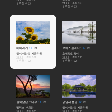
21.7.8
조회
169
추천 수
21.7.7
13
추천 수
13
해바라기
로하스길에서~
11
12
일석/이한성_자문위원
호세김/김광식
조회
조회
161
198
21.7.6
21.7.5
추천 수
추천 수
12
12
살아남은 소나무
궁남지 풍경
14
12
펠릭스_부회장
일석/이한성_자문위원
조회
조회
200
190
21.7.4
21.7.2