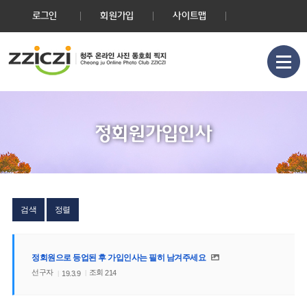
로그인
회원가입
사이트맵
정회원가입인사
검색
정렬
정회원으로 등업된 후 가입인사는 필히 남겨주세요
선구자
조회
214
19.3.9