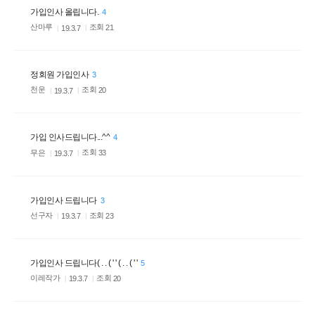
가입인사 올립니다.
4
산마루
조회
21
19.3.7
정회원 가입인사
3
천운
조회
20
19.3.7
가입 인사드립니다...^^
4
무은
조회
33
19.3.7
가입인사 드립니다
3
선구자
조회
23
19.3.7
가입인사 드립니다( . . ( ' ' ( . . ( ' '
5
이레작가
조회
20
19.3.7