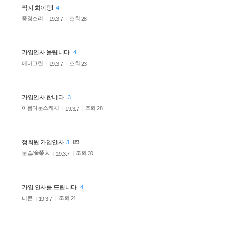
찍지 화이팅!
4
풍경소리
조회
28
19.3.7
가입인사 올립니다.
4
에버그린
조회
23
19.3.7
가입인사 합니다.
3
아름다운스케치
조회
28
19.3.7
정회원 가입인사
3
문솔/金榮太
조회
30
19.3.7
가입 인사를 드립니다.
4
니콘
조회
21
19.3.7