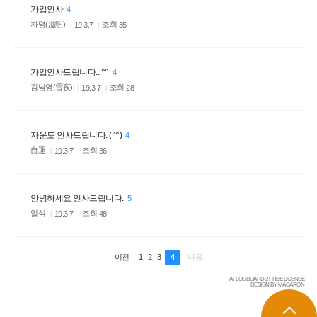
가입인사
4
자명(滋明)
조회
35
19.3.7
가입인사드립니다.. ^^
4
김남영(雪夜)
조회
28
19.3.7
자운도 인사드립니다. (^^)
4
自運
조회
36
19.3.7
안녕하세요 인사드립니다.
5
일석
조회
48
19.3.7
1
2
3
4
이전
다음
APLOS BOARD 2 FREE LICENSE
DESIGN BY MACARON