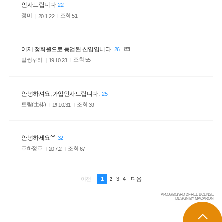
인사드립니다
22
정미
조회
51
20.1.22
어제 정회원으로 등업된 신입입니다.
26
말썽꾸리
조회
55
19.10.23
안녕하셔요, 가입인사드립니다.
25
토림(土林)
조회
39
19.10.31
안녕하세요^^
32
♡하정♡
조회
67
20.7.2
1
2
3
4
이전
다음
APLOS BOARD 2 FREE LICENSE
DESIGN BY MACARON