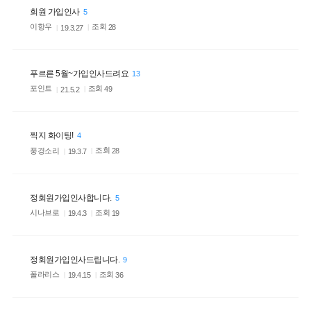
회원 가입인사
5
이항우
조회
28
19.3.27
푸르른 5월~가입인사드려요
13
포인트
조회
49
21.5.2
찍지 화이팅!
4
풍경소리
조회
28
19.3.7
정회원가입인사합니다.
5
시나브로
조회
19
19.4.3
정회원가입인사드립니다.
9
폴라리스
조회
36
19.4.15