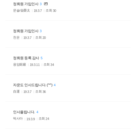
정회원 가입인사
3
문솔/金榮太
조회
30
19.3.7
정회원 가입인사
3
천운
조회
20
19.3.7
정회원 등록 감사
5
용암鎔巖
조회
34
19.3.11
자운도 인사드립니다. (^^)
4
自運
조회
36
19.3.7
인사올립니다.
4
떡사마
조회
24
19.3.9