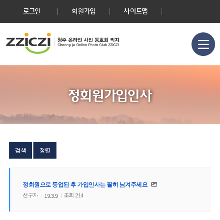
로그인
회원가입
사이트맵
정회원가입인사
검색
정렬
정회원으로 등업된 후 가입인사는 필히 남겨주세요
선구자
조회
214
19.3.9