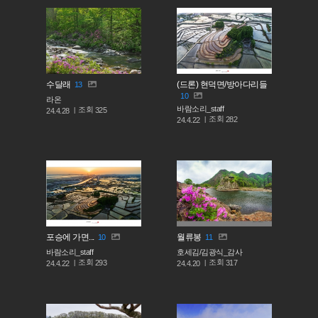
수달래
(드론) 현덕면/방아다리들
13
10
라온
바람소리_staff
조회
325
24.4.28
조회
282
24.4.22
포승에 가면...
월류봉
10
11
바람소리_staff
호세김/김광식_감사
조회
조회
293
317
24.4.22
24.4.20