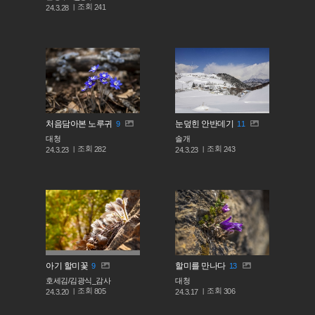
조회
241
24.3.28
처음담아본 노루귀
눈덮힌 안반데기
9
11
대청
솔개
조회
조회
282
243
24.3.23
24.3.23
아기 할미꽃
할미를 만나다
9
13
호세김/김광식_감사
대청
조회
조회
805
306
24.3.20
24.3.17