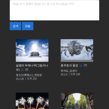
검색
정렬
설원의 부채나무(그림자나
충주호의 풍경
11
무)
11
호세김_김광식
조회
228
25.2.6
청도인(靑島人)_한창문
조회
232
25.2.26