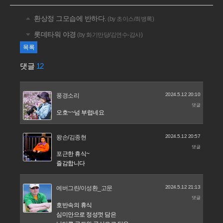
환상정 그모습에 반하다.
(by 초이스/최병록)
롯데타워 야경
(by 화기만당/김연수-감사)
목록
댓글
12
2024.5.12 20:10
풍경소리
댓글
오호~~넘 부럽네요
2024.5.12 20:57
왕손/김종현
댓글
포근한 휴식~
즐감합니다
2024.5.12 21:13
에버그린/이성환_고문
댓글
호반속의 휴식
심미안으로 정성껏 담은