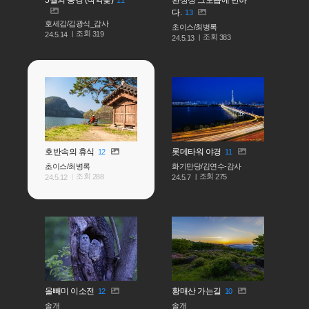
5월의 풍경 (작약꽃)
환상정 그모습에 반하
11
다.
13
호세김/김광식_감사
초이스/최병록
조회
319
24.5.14
조회
383
24.5.13
호반속의 휴식
롯데타워 야경
12
11
초이스/최병록
화기만당/김연수-감사
조회
조회
288
275
24.5.12
24.5.7
올빼미 이소전
황매산 가는길
12
10
솔개
솔개