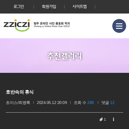
로그인
회원가입
사이트맵
추천갤러리
호반속의 휴식
초이스/최병록
2024.05.12 20:09
조회 수
288
댓글
12
1