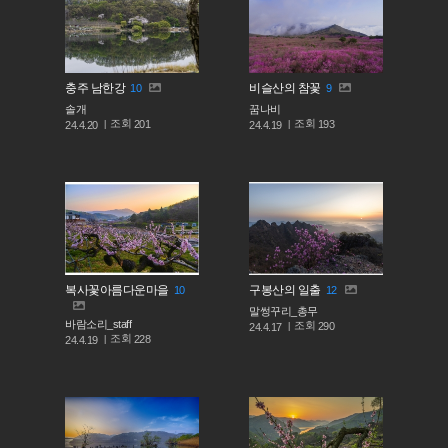
충주 남한강
비슬산의 참꽃
10
9
솔개
꿈나비
조회
조회
201
193
24.4.20
24.4.19
복사꽃아름다운마을
구봉산의 일출
10
12
말썽꾸리_총무
바람소리_staff
조회
290
24.4.17
조회
228
24.4.19