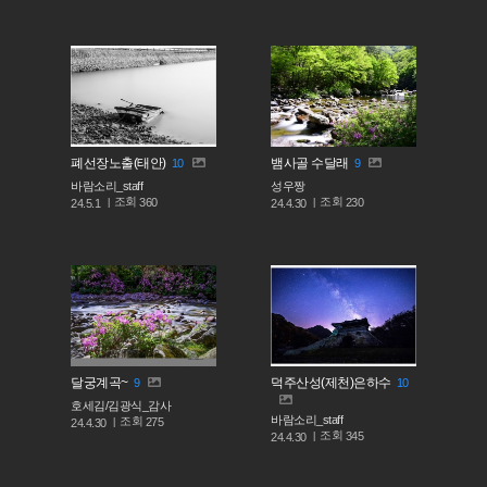
폐선장노출(태안)
뱀사골 수달래
10
9
바람소리_staff
성우짱
조회
조회
360
230
24.5.1
24.4.30
달궁계곡~
덕주산성(제천)은하수
9
10
호세김/김광식_감사
바람소리_staff
조회
275
24.4.30
조회
345
24.4.30