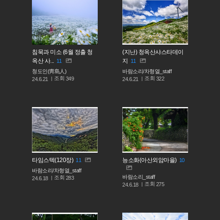
침묵과 미소 (6월 정출 청
(지난) 청옥산샤스타데이
옥산 사...
지
11
11
청도인(靑島人)
바람소리/차형열_staff
조회
조회
349
322
24.6.21
24.6.21
타임스텍(120장)
능소화(아산외암마을)
11
10
바람소리/차형열_staff
바람소리_staff
조회
283
24.6.18
조회
275
24.6.18