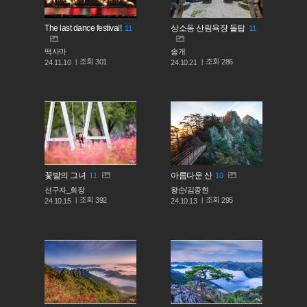
The last dance festival!
상소동 산림욕장 돌탑
11
11
떡사마
솔개
조회
조회
301
286
24.11.10
24.10.21
꽃밭의 그녀
아름다운 산
11
10
선구자_회장
왕손/김종현
조회
조회
392
295
24.10.15
24.10.13