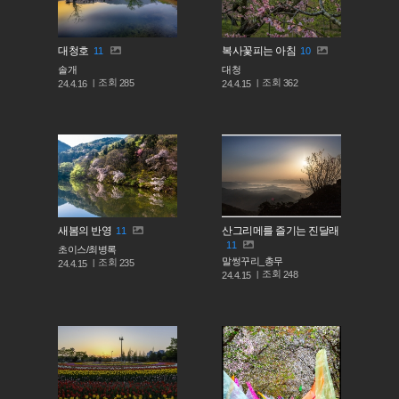
대청호
복사꽃피는 아침
11
10
솔개
대청
조회
조회
285
362
24.4.16
24.4.15
새봄의 반영
산그리메를 즐기는 진달래
11
11
초이스/최병록
말썽꾸리_총무
조회
235
24.4.15
조회
248
24.4.15