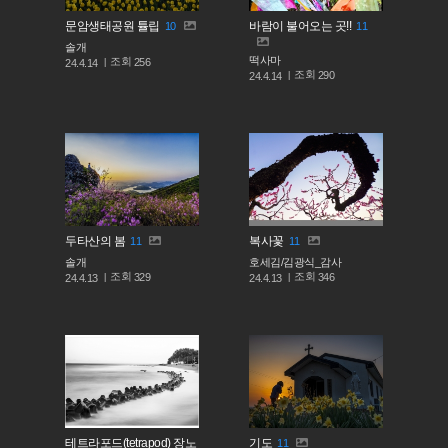
문암생태공원 튤립
바람이 불어오는 곳!!
10
11
솔개
떡사마
조회
256
24.4.14
조회
290
24.4.14
두타산의 봄
복사꽃
11
11
솔개
호세김/김광식_감사
조회
조회
329
346
24.4.13
24.4.13
테트라포드(tetrapod) 장노
기도
11