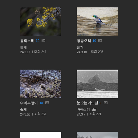
봄의소리
청둥오리
12
10
솔개
솔개
조회
조회
241
225
24.3.17
24.3.10
수리부엉이
눈오는어느날
10
9
솔개
바람소리_staff
조회
조회
251
271
24.3.10
24.3.7