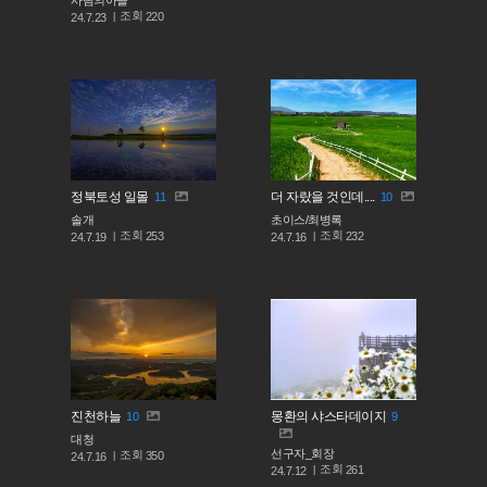
사람의아들
조회
220
24.7.23
정북토성 일몰
더 자랐을 것인데....
11
10
솔개
초이스/최병록
조회
조회
253
232
24.7.19
24.7.16
진천하늘
몽환의 샤스타데이지
10
9
대청
선구자_회장
조회
350
24.7.16
조회
261
24.7.12