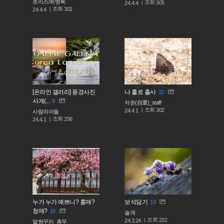
초이스/최병록
조회
305
24.4.4
조회
301
24.4.4
[온라인 갤러리] 풍경사진
나 홀로 출사
12
사계(...
9
자운(自運)_staff
조회
302
24.4.1
사람의아들
조회
256
24.4.1
누가 누가 예쁘니? 홍매?
보석담기
10
청매?
10
솔개
조회
232
24.3.24
말썽꾸리_총무