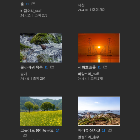
출
11
대청
조회
282
24.4.10
바람소리_staff
조회
253
24.4.12
물까마귀 육추
시화호일출
11
11
솔개
바람소리_staff
조회
조회
294
278
24.4.9
24.4.4
그곳에도 봄이왔군요.
바다뷰 산자고
14
11
말썽꾸리_총무