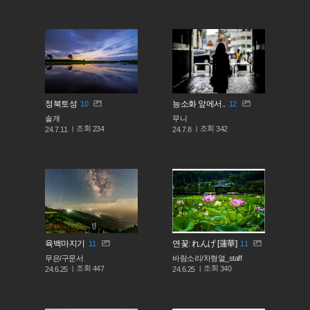
정북토성
능소화 앞에서..
10
12
솔개
무니
조회
조회
234
342
24.7.11
24.7.8
육백마지기
연꽃: れんげ [蓮華]
11
11
무은/구문서
바람소리/차형열_staff
조회
조회
447
340
24.6.25
24.6.25