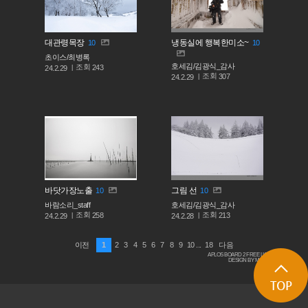
대관령목장
냉동실에 행복한미소~
10
10
초이스/최병록
호세김/김광식_감사
조회
243
24.2.29
조회
307
24.2.29
바닷가장노출
그림 선
10
10
바람소리_staff
호세김/김광식_감사
조회
조회
258
213
24.2.29
24.2.28
1
2
3
4
5
6
7
8
9
10
...
18
이전
다음
APLOS BOARD 2 FREE LICENSE
DESIGN BY MACARON
TOP