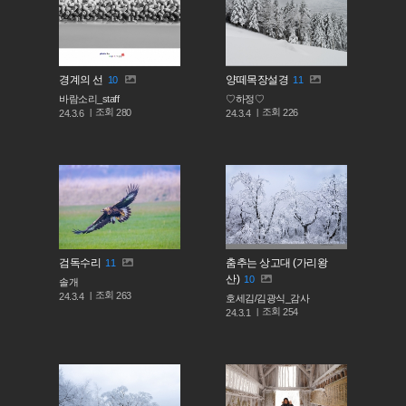
경계의 선
양떼목장설경
10
11
바람소리_staff
♡하정♡
조회
조회
280
226
24.3.6
24.3.4
검독수리
춤추는 상고대 (가리왕
11
산)
10
솔개
조회
263
24.3.4
호세김/김광식_감사
조회
254
24.3.1