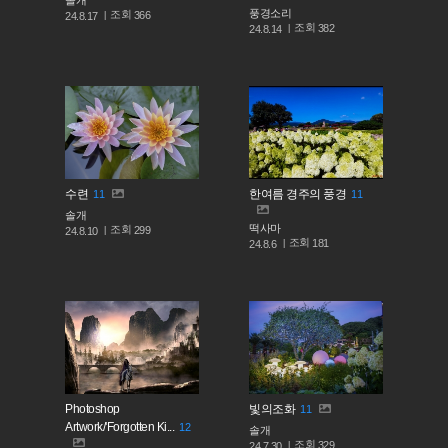
솔개
풍경소리
조회
366
24.8.17
조회
382
24.8.14
수련
한여름 경주의 풍경
11
11
솔개
떡사마
조회
299
24.8.10
조회
181
24.8.6
Photoshop
빛의조화
11
Artwork/'Forgotten Ki...
12
솔개
조회
329
24.7.30