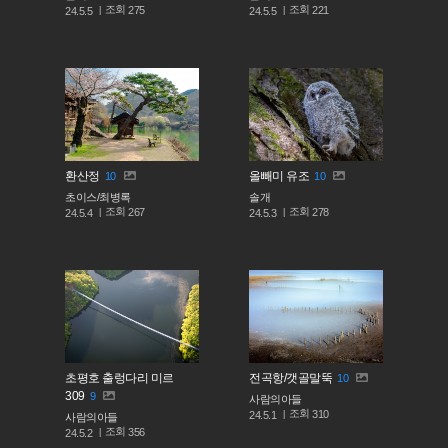
조회
조회
275
221
24.5.5
24.5.5
환산정
올빼미 유조
10
10
초이스/최병록
솔개
조회
조회
267
278
24.5.4
24.5.3
초평호 출렁다리 미르
전곡항/갯골말뚝
10
309
9
사람의아들
조회
310
24.5.1
사람의아들
조회
356
24.5.2