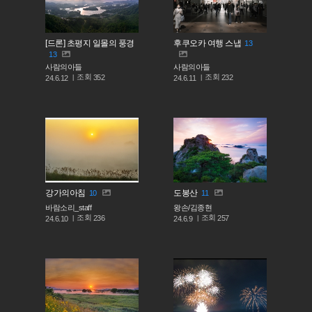
[드론] 초평지 일몰의 풍경
후쿠오카 여행 스냅
13
13
사람의아들
사람의아들
조회
조회
352
232
24.6.12
24.6.11
강가의아침
도봉산
10
11
바람소리_staff
왕손/김종현
조회
조회
236
257
24.6.10
24.6.9