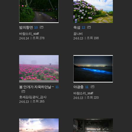
밤의향연
쑥섬
10
12
바람소리_staff
꿈나비
조회
조회
278
198
24.6.14
24.6.13
봄 안개가 자욱하던날 ~
야광충
11
11
바람소리_staff
호세김/김광식_감사
조회
220
24.6.13
조회
265
24.6.13