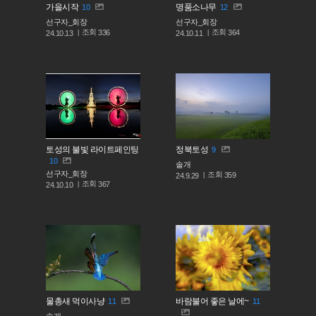
가을시작
명품소나무
10
12
선구자_회장
선구자_회장
조회
조회
336
364
24.10.13
24.10.11
토성의 불빛 라이트페인팅
정북토성
9
10
솔개
선구자_회장
조회
359
24.9.29
조회
367
24.10.10
물총새 먹이사냥
바람불어 좋은 날에~
11
11