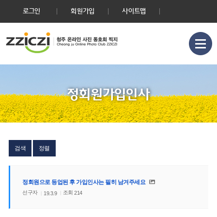
로그인
회원가입
사이트맵
정회원가입인사
검색
정렬
정회원으로 등업된 후 가입인사는 필히 남겨주세요
선구자
조회
214
19.3.9