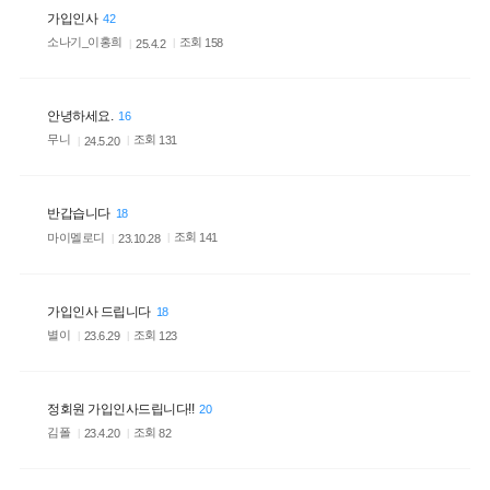
가입인사
42
소나기_이홍희
조회
158
25.4.2
안녕하세요.
16
무니
조회
131
24.5.20
반갑습니다
18
마이멜로디
조회
141
23.10.28
가입인사 드립니다
18
별이
조회
123
23.6.29
정회원 가입인사드립니다!!
20
김폴
조회
82
23.4.20