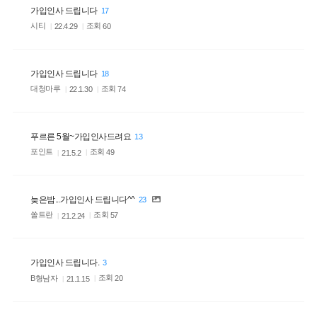
가입인사 드립니다
17
시티
조회
60
22.4.29
가입인사 드립니다
18
대청마루
조회
74
22.1.30
푸르른 5월~가입인사드려요
13
포인트
조회
49
21.5.2
늦은밤...가입인사 드립니다^^
23
쏠트란
조회
57
21.2.24
가입인사 드립니다.
3
B형남자
조회
20
21.1.15