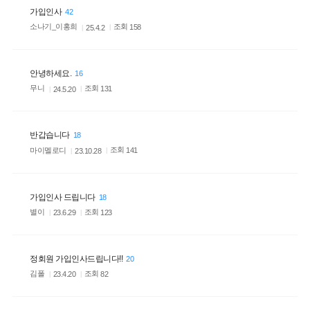
가입인사
42
소나기_이홍희
조회
158
25.4.2
안녕하세요.
16
무니
조회
131
24.5.20
반갑습니다
18
마이멜로디
조회
141
23.10.28
가입인사 드립니다
18
별이
조회
123
23.6.29
정회원 가입인사드립니다!!
20
김폴
조회
82
23.4.20