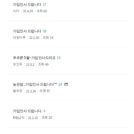
가입인사 드립니다
17
시티
조회
60
22.4.29
가입인사 드립니다
18
대청마루
조회
74
22.1.30
푸르른 5월~가입인사드려요
13
포인트
조회
49
21.5.2
늦은밤...가입인사 드립니다^^
23
쏠트란
조회
57
21.2.24
가입인사 드립니다.
3
B형남자
조회
20
21.1.15